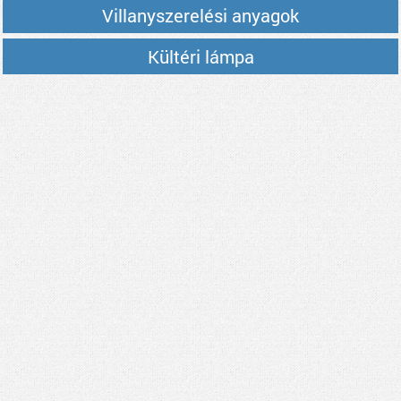
Villanyszerelési anyagok
Kültéri lámpa