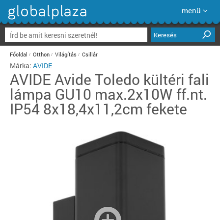
menü
Keresés
Főoldal
Otthon
Világítás
Csillár
Márka:
AVIDE
AVIDE
Avide Toledo kültéri fali
lámpa GU10 max.2x10W ff.nt.
IP54 8x18,4x11,2cm fekete