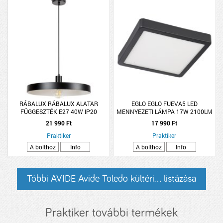
RÁBALUX RÁBALUX ALATAR
EGLO EGLO FUEVA5 LED
FÜGGESZTÉK E27 40W IP20
MENNYEZETI LÁMPA 17W 2100LM
40X150CM MATT FEKETE
4000K IP44 21X21CM FEKETE
21 990 Ft
17 990 Ft
Praktiker
Praktiker
A bolthoz
Info
A bolthoz
Info
Többi AVIDE Avide Toledo kültéri... listázása
Praktiker további termékek