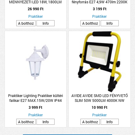
MENNYEZETI LED 18W, 1800LM
fényforrás E27 4,9W 470lm 2200K
SZENZOROS FEHÉR, IP54
melegfehér dimmelhető szív filament
26 990 Ft
3 199 Ft
arany
Praktiker
Praktiker
A bolthoz
Info
A bolthoz
Info
Praktiker Lighting Praktiker kültéri
AVIDE AVIDE SMD LED FÉNYVETŐ
falikar E27 MAX.15W/20W IP44
SLIM 50W 5000LM 4000K NW
lefelé álló 17x22x32,5cm fehér
HORDOZHATÓ 1,5M
3 999 Ft
10 990 Ft
Praktiker
Praktiker
A bolthoz
Info
A bolthoz
Info