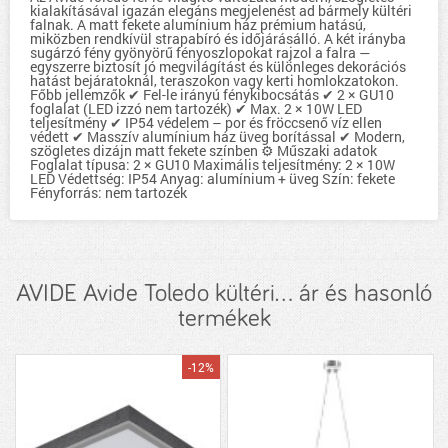
kialakításával igazán elegáns megjelenést ad bármely kültéri
falnak. A matt fekete alumínium ház prémium hatású,
miközben rendkívül strapabíró és időjárásálló. A két irányba
sugárzó fény gyönyörű fényoszlopokat rajzol a falra —
egyszerre biztosít jó megvilágítást és különleges dekorációs
hatást bejáratoknál, teraszokon vagy kerti homlokzatokon.
Főbb jellemzők ✔ Fel-le irányú fénykibocsátás ✔ 2 × GU10
foglalat (LED izzó nem tartozék) ✔ Max. 2 × 10W LED
teljesítmény ✔ IP54 védelem – por és fröccsenő víz ellen
védett ✔ Masszív alumínium ház üveg borítással ✔ Modern,
szögletes dizájn matt fekete színben ⚙ Műszaki adatok
Foglalat típusa: 2 × GU10 Maximális teljesítmény: 2 × 10W
LED Védettség: IP54 Anyag: alumínium + üveg Szín: fekete
Fényforrás: nem tartozék
AVIDE Avide Toledo kültéri... ár és hasonló
termékek
-12%