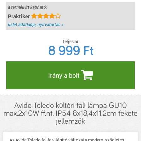
a termék itt kapható:
Praktiker
üzlet adatlapja, nyitvatartás »
Teljes ár
8 999
Ft
Irány a bolt
Avide Toledo kültéri fali lámpa GU10
max.2x10W ff.nt. IP54 8x18,4x11,2cm fekete
jellemzők
Az Avide Toledo fel-le világító változata modern, szögletes