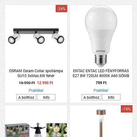
-24%
OSRAM Osram Collar spotlámpa
ENTAC ENTAC LED FÉNYFORRÁS
GU10 3xMax.6W fehér
E27 8W 720LM 4000K A60 GÖMB
NW
16 990 Ft
12 990 Ft
799 Ft
Praktiker
Praktiker
A bolthoz
Info
A bolthoz
Info
-19%