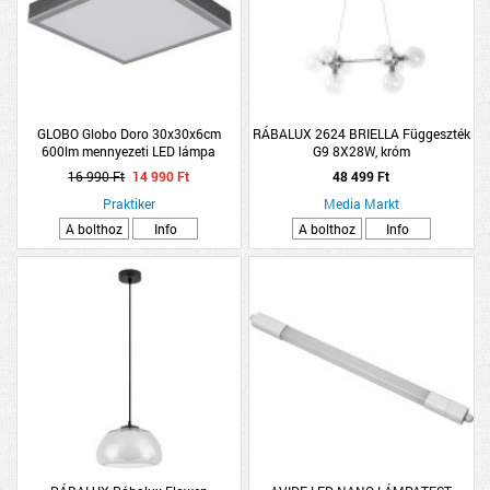
GLOBO Globo Doro 30x30x6cm
RÁBALUX 2624 BRIELLA Függeszték
600lm mennyezeti LED lámpa
G9 8X28W, króm
16 990 Ft
14 990 Ft
48 499 Ft
Praktiker
Media Markt
A bolthoz
Info
A bolthoz
Info