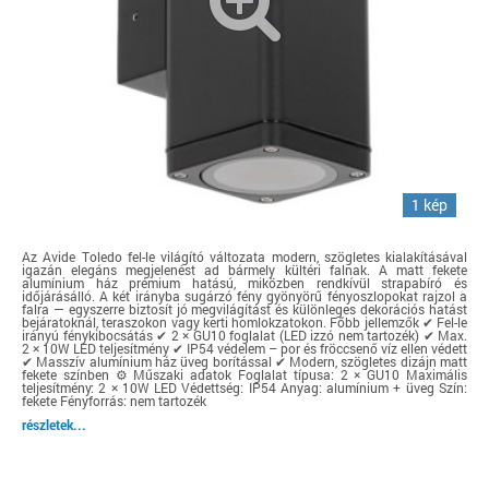
1 kép
Az Avide Toledo fel-le világító változata modern, szögletes kialakításával
igazán elegáns megjelenést ad bármely kültéri falnak. A matt fekete
alumínium ház prémium hatású, miközben rendkívül strapabíró és
időjárásálló. A két irányba sugárzó fény gyönyörű fényoszlopokat rajzol a
falra — egyszerre biztosít jó megvilágítást és különleges dekorációs hatást
bejáratoknál, teraszokon vagy kerti homlokzatokon. Főbb jellemzők ✔ Fel-le
irányú fénykibocsátás ✔ 2 × GU10 foglalat (LED izzó nem tartozék) ✔ Max.
2 × 10W LED teljesítmény ✔ IP54 védelem – por és fröccsenő víz ellen védett
✔ Masszív alumínium ház üveg borítással ✔ Modern, szögletes dizájn matt
fekete színben ⚙ Műszaki adatok Foglalat típusa: 2 × GU10 Maximális
teljesítmény: 2 × 10W LED Védettség: IP54 Anyag: alumínium + üveg Szín:
fekete Fényforrás: nem tartozék
részletek...