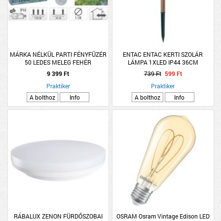
MÁRKA NÉLKÜL PARTI FÉNYFÜZÉR
ENTAC ENTAC KERTI SZOLÁR
50 LEDES MELEG FEHÉR
LÁMPA 1XLED IP44 36CM
ROZSDAMENTES ACÉL, BARNA
9 399 Ft
739 Ft
599 Ft
Praktiker
Praktiker
A bolthoz
Info
A bolthoz
Info
RÁBALUX ZENON FÜRDŐSZOBAI
OSRAM Osram Vintage Edison LED