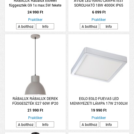
RÁBALUX Rábalux Elowen
AVIDE LED NANO LÁMPATEST
függeszték G9 1x max.5W fekete
SOROLHATÓ 18W 4000K IP65
600MM NW
24 990 Ft
6 099 Ft
Praktiker
Praktiker
A bolthoz
Info
A bolthoz
Info
RÁBALUX RÁBALUX DEREK
EGLO EGLO FUEVA5 LED
FÜGGESZTÉK E27 60W IP20
MENNYEZETI LÁMPA 17W 2100LM
27,5X177CM EZÜST
4000K IP44 21X21CM KRÓM
21 990 Ft
19 990 Ft
Praktiker
Praktiker
A bolthoz
Info
A bolthoz
Info