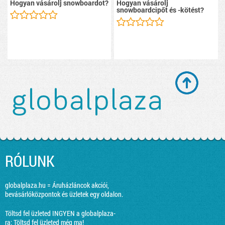
Hogyan vásárolj snowboardot?
Hogyan vásárolj
snowboardcipőt és -kötést?
RÓLUNK
globalplaza.hu = Áruházláncok akciói,
bevásárlóközpontok és üzletek egy oldalon.
Töltsd fel üzleted INGYEN a globalplaza-
ra:
Töltsd fel üzleted még ma!