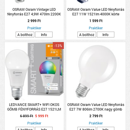
OSRAM Osram Vintage LED
OSRAM Osram Value LED fényforrás
fényforrás E27 4,9W 470lm 2200K
E27 11W 1521lm 4000K körte
kisgömb melegfehér dimmelhető
hidegfehér filament
2 999 Ft
1 599 Ft
arany
Praktiker
Praktiker
A bolthoz
Info
A bolthoz
Info
-13%
LEDVANCE SMART+ WIFI OKOS
OSRAM Osram Value LED fényforrás
GÖMB FÉNYFORRÁS E27 1521LM
E27 7W 806lm 2700K nagy gömb
DIMMELHETŐ
melegfehér matt
6 899 Ft
5 999 Ft
2 799 Ft
Praktiker
Praktiker
A bolthoz
Info
A bolthoz
Info