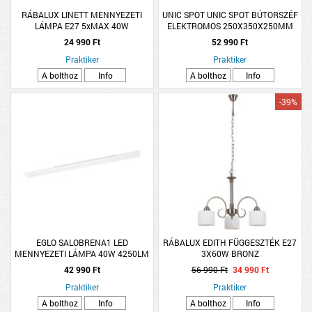
RÁBALUX LINETT MENNYEZETI
UNIC SPOT UNIC SPOT BÚTORSZÉF
LÁMPA E27 5xMAX 40W
ELEKTROMOS 250X350X250MM
FEKETE UJJLENYOMAT OLVASÓVAL
24 990 Ft
52 990 Ft
Praktiker
Praktiker
A bolthoz
Info
A bolthoz
Info
-39%
EGLO SALOBRENA1 LED
RÁBALUX EDITH FÜGGESZTÉK E27
MENNYEZETI LÁMPA 40W 4250LM
3X60W BRONZ
119,5X10CM 4000K KIEMELŐ
42 990 Ft
56 990 Ft
34 990 Ft
KERETTEL
Praktiker
Praktiker
A bolthoz
Info
A bolthoz
Info