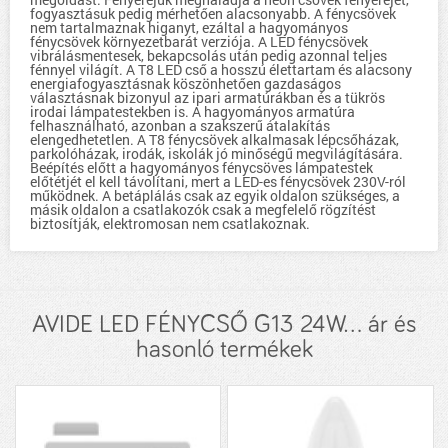
fogyasztásuk pedig mérhetően alacsonyabb. A fénycsövek
nem tartalmaznak higanyt, ezáltal a hagyományos
fénycsövek környezetbarát verziója. A LED fénycsövek
vibrálásmentesek, bekapcsolás után pedig azonnal teljes
fénnyel világít. A T8 LED cső a hosszú élettartam és alacsony
energiafogyasztásnak köszönhetően gazdaságos
választásnak bizonyul az ipari armatúrákban és a tükrös
irodai lámpatestekben is. A hagyományos armatúra
felhasználható, azonban a szakszerű átalakítás
elengedhetetlen. A T8 fénycsövek alkalmasak lépcsőházak,
parkolóházak, irodák, iskolák jó minőségű megvilágítására.
Beépítés előtt a hagyományos fénycsöves lámpatestek
előtétjét el kell távolítani, mert a LED-es fénycsövek 230V-ról
működnek. A betáplálás csak az egyik oldalon szükséges, a
másik oldalon a csatlakozók csak a megfelelő rögzítést
biztosítják, elektromosan nem csatlakoznak.
AVIDE LED FÉNYCSŐ G13 24W... ár és
hasonló termékek