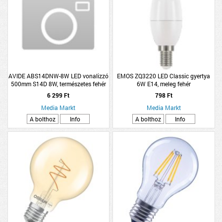
AVIDE ABS14DNW-8W LED vonalizzó
EMOS ZQ3220 LED Classic gyertya
500mm S14D 8W, természetes fehér
6W E14, meleg fehér
6 299 Ft
798 Ft
Media Markt
Media Markt
A bolthoz
Info
A bolthoz
Info