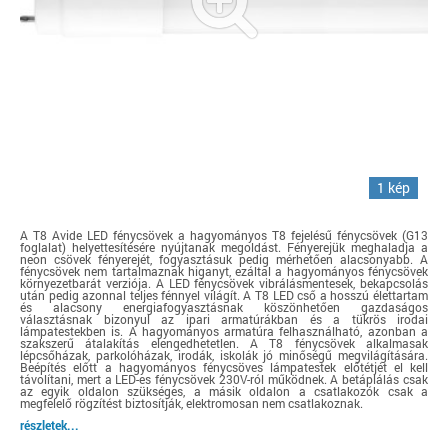
1 kép
A T8 Avide LED fénycsövek a hagyományos T8 fejelésű fénycsövek (G13
foglalat) helyettesítésére nyújtanak megoldást. Fényerejük meghaladja a
neon csövek fényerejét, fogyasztásuk pedig mérhetően alacsonyabb. A
fénycsövek nem tartalmaznak higanyt, ezáltal a hagyományos fénycsövek
környezetbarát verziója. A LED fénycsövek vibrálásmentesek, bekapcsolás
után pedig azonnal teljes fénnyel világít. A T8 LED cső a hosszú élettartam
és alacsony energiafogyasztásnak köszönhetően gazdaságos
választásnak bizonyul az ipari armatúrákban és a tükrös irodai
lámpatestekben is. A hagyományos armatúra felhasználható, azonban a
szakszerű átalakítás elengedhetetlen. A T8 fénycsövek alkalmasak
lépcsőházak, parkolóházak, irodák, iskolák jó minőségű megvilágítására.
Beépítés előtt a hagyományos fénycsöves lámpatestek előtétjét el kell
távolítani, mert a LED-es fénycsövek 230V-ról működnek. A betáplálás csak
az egyik oldalon szükséges, a másik oldalon a csatlakozók csak a
megfelelő rögzítést biztosítják, elektromosan nem csatlakoznak.
részletek...