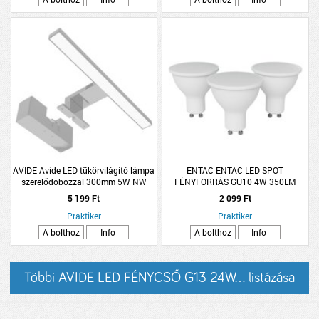
AVIDE Avide LED tükörvilágító lámpa
ENTAC ENTAC LED SPOT
szerelődobozzal 300mm 5W NW
FÉNYFORRÁS GU10 4W 350LM
4000K 410lm
3000K WW 3DARAB/CSOMAG
5 199 Ft
2 099 Ft
Praktiker
Praktiker
A bolthoz
Info
A bolthoz
Info
Többi AVIDE LED FÉNYCSŐ G13 24W... listázása