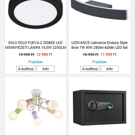
EGLO EGLO FUEVA-Z ZIGBEE LED
LEDVANCE Ledvance Endura Style
MENNYEZETI LÁMPA 16,5W 2250LM
Bow 7W WW 280lm kültéri LED fali
2700-6500K IP44 DIMMELHETŐ
lámpa
19 990 Ft
12 990 Ft
16 990 Ft
11 990 Ft
21CM FEKETE
Praktiker
Praktiker
A bolthoz
Info
A bolthoz
Info