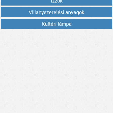
Izzók
Villanyszerelési anyagok
Kültéri lámpa