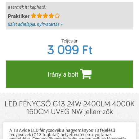
a termék itt kapható:
Praktiker
üzlet adatlapja, nyitvatartás »
Teljes ár
3 099
Ft
Irány a bolt
LED FÉNYCSŐ G13 24W 2400LM 4000K
150CM ÜVEG NW jellemzők
A T8 Avide LED fénycsövek a hagyományos T8 fejelésű
fénycsövek (G13 foglalat) helyettesítésére nyújtanak
megoldást. Fényerejük meghaladja a neon csövek fényerejét,