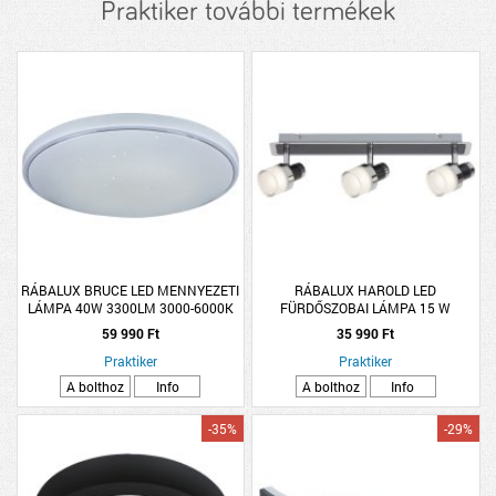
Praktiker további termékek
RÁBALUX BRUCE LED MENNYEZETI
RÁBALUX HAROLD LED
LÁMPA 40W 3300LM 3000-6000K
FÜRDŐSZOBAI LÁMPA 15 W
IP20 RGB CSILLOGÓ EFFEKT
59 990 Ft
35 990 Ft
DIMMELHETŐ 59CM
Praktiker
Praktiker
A bolthoz
Info
A bolthoz
Info
-35%
-29%