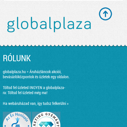
RÓLUNK
globalplaza.hu = Áruházláncok akciói,
bevásárlóközpontok és üzletek egy oldalon.
Töltsd fel üzleted INGYEN a globalplaza-
ra:
Töltsd fel üzleted még ma!
Ha webáruházad van, így tudsz felkerülni »