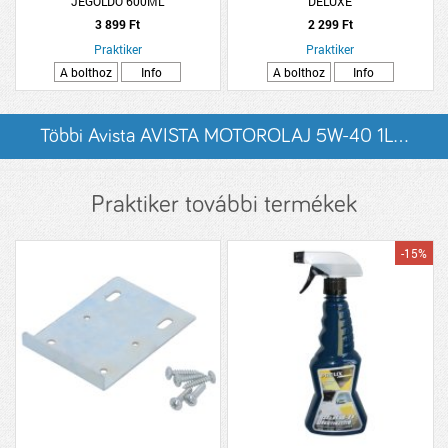
JÉGOLDÓ 600ML
DELUXE
3 899 Ft
2 299 Ft
Praktiker
Praktiker
A bolthoz
Info
A bolthoz
Info
Többi Avista AVISTA MOTOROLAJ 5W-40 1L...
listázása
Praktiker további termékek
-15%