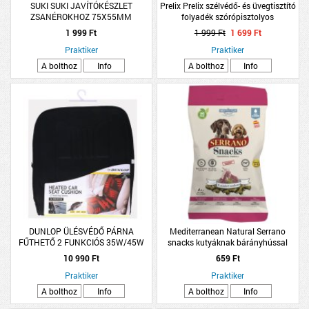
SUKI SUKI JAVÍTÓKÉSZLET
Prelix Prelix szélvédő- és üvegtisztító
ZSANÉROKHOZ 75X55MM
folyadék szórópisztolyos
2DB/CSM
1 999 Ft
1 999 Ft
1 699 Ft
Praktiker
Praktiker
A bolthoz
Info
A bolthoz
Info
DUNLOP ÜLÉSVÉDŐ PÁRNA
Mediterranean Natural Serrano
FŰTHETŐ 2 FUNKCIÓS 35W/45W
snacks kutyáknak bárányhússal
DUNLOP
hipoallergén 100g
10 990 Ft
659 Ft
Praktiker
Praktiker
A bolthoz
Info
A bolthoz
Info