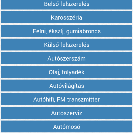
Belső felszerelés
Karosszéria
Felni, ékszíj, gumiabroncs
Külső felszerelés
Autószerszám
Olaj, folyadék
Autóvilágítás
Autóhifi, FM transzmitter
Autószerviz
Autómosó