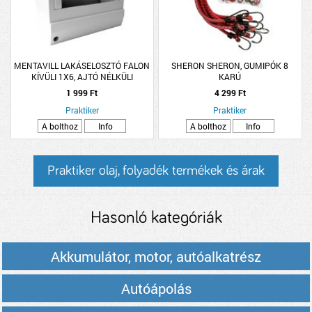
MENTAVILL LAKÁSELOSZTÓ FALON
SHERON SHERON, GUMIPÓK 8
KÍVÜLI 1X6, AJTÓ NÉLKÜLI
KARÚ
1 999 Ft
4 299 Ft
Praktiker
Praktiker
A bolthoz
Info
A bolthoz
Info
Praktiker olaj, folyadék termékek és árak
Hasonló kategóriák
Akkumulátor, motor, autóalkatrész
Autóápolás