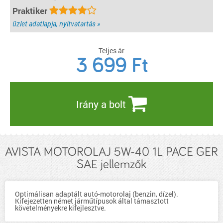
Praktiker
üzlet adatlapja, nyitvatartás »
Teljes ár
3 699
Ft
Irány a bolt
AVISTA MOTOROLAJ 5W-40 1L PACE GER
SAE jellemzők
Optimálisan adaptált autó-motorolaj (benzin, dízel).
Kifejezetten német járműtípusok által támasztott
követelményekre kifejlesztve.