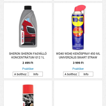
SHERON SHERON FAGYÁLLÓ
WD40 WD40 KENŐSPRAY 450 ML
KONCENTRÁTUM G12 1L
UNIVERZÁLIS SMART STRAW
2 499 Ft
3 999 Ft
Praktiker
Praktiker
A bolthoz
Info
A bolthoz
Info