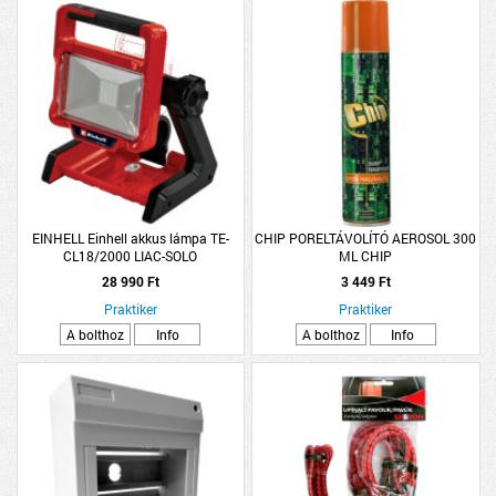
EINHELL Einhell akkus lámpa TE-
CHIP PORELTÁVOLÍTÓ AEROSOL 300
CL18/2000 LIAC-SOLO
ML CHIP
28 990 Ft
3 449 Ft
Praktiker
Praktiker
A bolthoz
Info
A bolthoz
Info