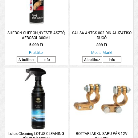
SHERON SHERON,NYESTRIASZTÓ,
SAL SA ANTCS 002 DIN ALJZAT-ISO
AEROSOL 300ML
DUGÓ
5 099 Ft
899 Ft
Praktiker
Media Markt
A bolthoz
Info
A bolthoz
Info
Lotus Cleaning LOTUS CLEANING
BOTTARI AKKU SARU PÁR 12V