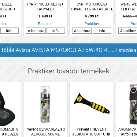
P DÍZEL
Prelix PRELIX ALU12+
Shell MOTOROLAJ
WD40 WD
KESZŰRŐ
FAGYÁLLÓ
10W40 HX6 SN+A3B4 1L
FÉKTISZT
TÍTÓ
HŰTŐFOLYADÉK KÉSZRE
50
9 Ft
1 499 Ft
4 799 Ft
6 599 Ft
KEVERT -35 °C [1 KG]
iker
Praktiker
Praktiker
Pra
Info
A bolthoz
Info
A bolthoz
Info
A bolthoz
Többi Avista AVISTA MOTOROLAJ 5W-40 4L... listázása
Praktiker további termékek
 HOMASITA
Prevent CSAVARLAZÍTÓ
Prevent PREVENT
AROMACAR
 9 RÉSZES
AEROSOL 500ML
JÉGKAPARÓ SOFTGRIP
autóillat