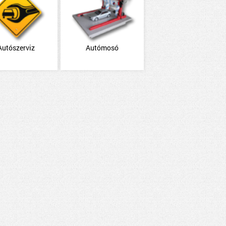
Autószerviz
Autómosó