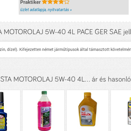
Praktiker
üzlet adatlapja, nyitvatartás »
A MOTOROLAJ 5W-40 4L PACE GER SAE jel
n, dízel). Kifejezetten német járműtípusok által támasztott követelmény
VISTA MOTOROLAJ 5W-40 4L... ár és hasonló