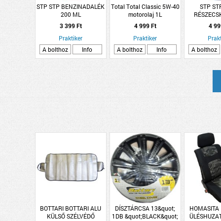
STP STP BENZINADALÉK
Total Total Classic 5W-40
STP ST
200 ML
motorolaj 1L
RÉSZECS
TISZ
3 399 Ft
4 999 Ft
4 99
Praktiker
Praktiker
Prakt
A bolthoz
Info
A bolthoz
Info
A bolthoz
BOTTARI BOTTARI ALU
DÍSZTÁRCSA 13&quot;
HOMASITA
KÜLSŐ SZÉLVÉDŐ
1DB &quot;BLACK&quot;
ÜLÉSHUZAT