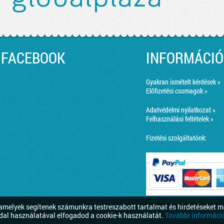
FACEBOOK
INFORMÁCIÓ
Gyakran ismételt kérdések »
Előfizetési csomagok »
Adatvédelmi nyilatkozat »
Felhasználási feltételek »
Fizetési szolgáltatónk:
melyek segítenek számunkra testreszabott tartalmat és hirdetéseket m
dal használatával elfogadod a cookie-k használatát.
További információ 