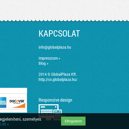
KAPCSOLAT
info@globalplaza.hu
Impresszum »
Blog »
2014 © GlobalPlaza Kft.
http://co.globalplaza.hu/
Responsive design
egjeleníteni, személyes
Elfogadom
itt »