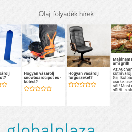
Olaj, folyadék hírek
Majdnem 
ami grill!
Az Aucha
sütnivalój
árolj
Hogyan vásárolj
Hogyan vásárolj
Grillkolbá
ot?
snowboardcipőt és -
forgószéket?
csirke, cs
kötést?
sőt! Most
sütőt is a
szerezhete