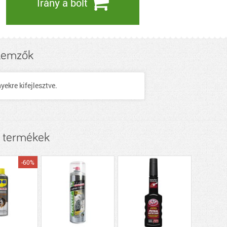
Irány a bolt
lemzők
ekre kifejlesztve.
 termékek
-60%