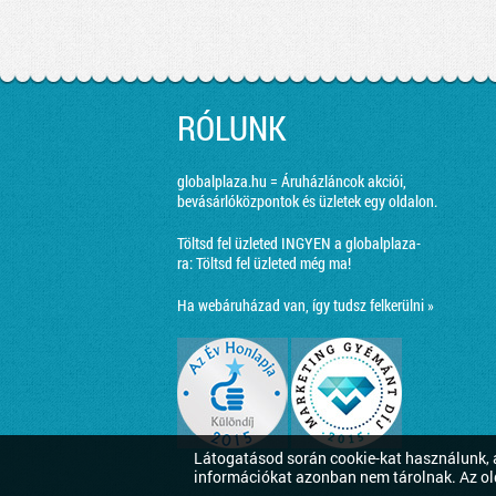
RÓLUNK
globalplaza.hu = Áruházláncok akciói,
bevásárlóközpontok és üzletek egy oldalon.
Töltsd fel üzleted INGYEN a globalplaza-
ra:
Töltsd fel üzleted még ma!
Ha webáruházad van, így tudsz felkerülni »
Látogatásod során cookie-kat használunk, a
információkat azonban nem tárolnak. Az ol