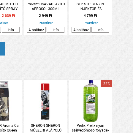
40 MOTOR
Prevent CSAVARLAZÍTÓ
STP STP BENZIN
ÍTÓ SPRAY
AEROSOL 300ML
INJEKTOR ÉS
0ML
PREVENT
KARBURÁTOR
2 639 Ft
2 949 Ft
4 799 Ft
ktiker
Praktiker
Praktiker
Info
A bolthoz
Info
A bolthoz
Info
-22%
 Aroma Car
SHERON SHERON
Prelix Prelix nyári
osító Queen
MŰSZERFALÁPOLÓ
szélvédőmosó folyadék