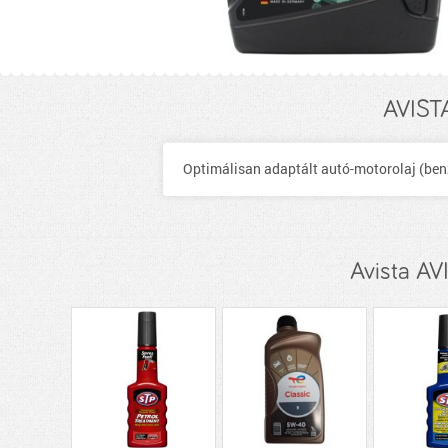
AVIST
Optimálisan adaptált autó-motorolaj (benzi
Avista A