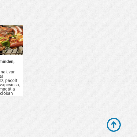
minden,
nnak van
a!
sz, pácolt
evapcsicsa,
 magát a
kciósan
d be.