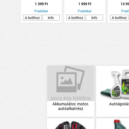
TAKARÓ 150X70CM
TEREP
1 399 Ft
1 999 Ft
13 9
Praktiker
Praktiker
Prakt
A bolthoz
Info
A bolthoz
Info
A bolthoz
Akkumulátor, motor,
Autóápolá
autóalkatrész