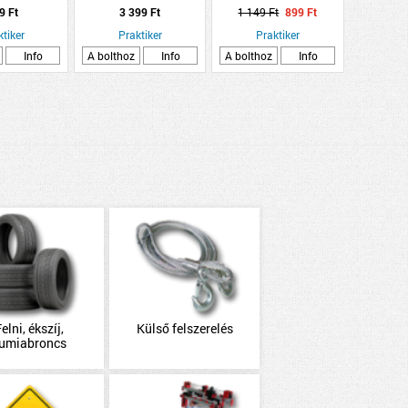
AEROSOL 600ML
2L
9 Ft
3 399 Ft
1 149 Ft
899 Ft
COCKPIT SPRAY DENIM
ktiker
Praktiker
Praktiker
Info
A bolthoz
Info
A bolthoz
Info
elni, ékszíj,
Külső felszerelés
umiabroncs