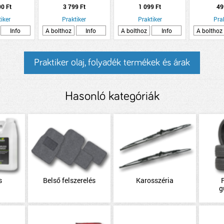
SZÍNŰ
PREVENT
90 Ft
3 799 Ft
1 099 Ft
49
iker
Praktiker
Praktiker
Pra
Info
A bolthoz
Info
A bolthoz
Info
A bolthoz
Praktiker olaj, folyadék termékek és árak
Hasonló kategóriák
s
Belső felszerelés
Karosszéria
F
g