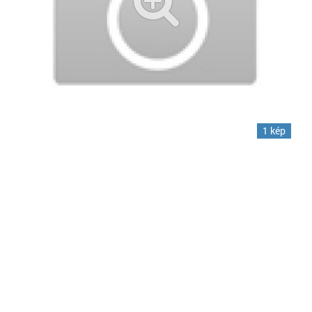
1 kép