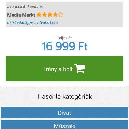
a termék itt kapható:
Media Markt
üzlet adatlapja, nyitvatartás »
Teljes ár
16 999
Ft
Irány a bolt
Hasonló kategóriák
Divat
Műszaki