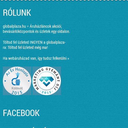
RÓLUNK
globalplaza.hu = Áruházláncok akciói,
bevásárlóközpontok és üzletek egy oldalon.
Töltsd fel üzleted INGYEN a globalplaza-
ra:
Töltsd fel üzleted még ma!
Ha webáruházad van, így tudsz felkerülni »
FACEBOOK