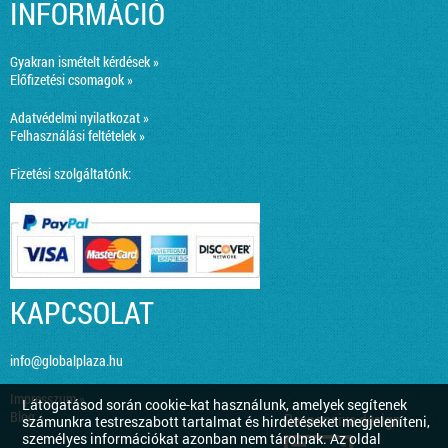
INFORMÁCIÓ
Gyakran ismételt kérdések »
Előfizetési csomagok »
Adatvédelmi nyilatkozat »
Felhasználási feltételek »
Fizetési szolgáltatónk:
KAPCSOLAT
info@globalplaza.hu
Impresszum »
Látogatásod során cookie-kat használunk, amelyek segítenek
Blog »
Responsive design
számunkra testreszabott tartalmat és hirdetéseket megjeleníteni,
személyes információkat azonban nem tárolnak. Az oldal