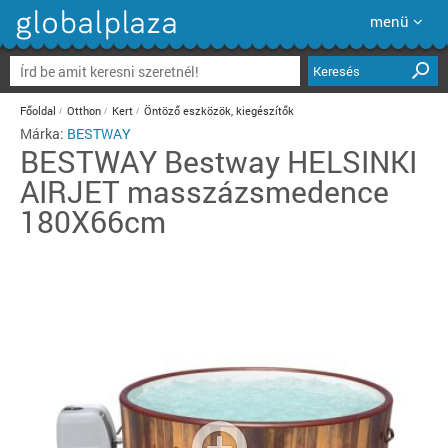
menü
Keresés
Főoldal
Otthon
Kert
Öntöző eszközök, kiegészítők
Márka:
BESTWAY
BESTWAY
Bestway HELSINKI
AIRJET masszázsmedence
180X66cm