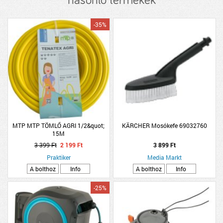
hasonló termékek
-35%
MTP MTP TÖMLŐ AGRI 1/2&quot;
KÄRCHER Mosókefe 69032760
15M
3 399 Ft
2 199 Ft
3 899 Ft
Praktiker
Media Markt
A bolthoz
Info
A bolthoz
Info
-25%