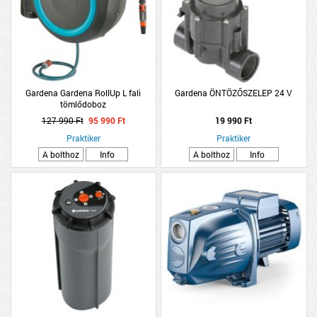
Gardena Gardena RollUp L fali
Gardena ÖNTÖZŐSZELEP 24 V
tömlődoboz
127 990 Ft
95 990 Ft
19 990 Ft
Praktiker
Praktiker
A bolthoz
Info
A bolthoz
Info