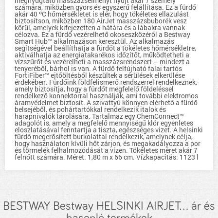
megnyugtató masszázsélményt nyújt akár 7 személy
számára, miközben gyors és egyszerű felállítása. Ez a fürdő
akár 40 ºC hőmérsékletet is elér, hogy tökéletes ellazulást
biztosítson, miközben 180 AirJet masszázsbuborék vesz
körül, amelyek kifejezetten a hátára és a lábakra vannak
célozva. Ez a fürdő vezérelhető okoseszközéről a Bestway
Smart Hub™ alkalmazáson keresztül. Az alkalmazás
segítségével beállíthatja a fürdőt a tökéletes hőmérsékletre,
aktiválhatja az energiatakarékos időzítőt, működtetheti a
vízszűrőt és vezérelheti a masszázsrendszert – mindezt a
tenyeréből, bárhol is van. A fürdő felfújható falai tartós
FortiFiber™ ejtőöltésből készültek a sérülések elkerülése
érdekében. Fürdőink földfelismerő rendszerrel rendelkeznek,
amely biztosítja, hogy a fürdőt megfelelő földeléssel
rendelkező konnektorral használják, ami további elektromos
áramvédelmet biztosít. A szivattyú könnyen elérhető a fürdő
belsejéből, és pohártartókkal rendelkezik italok és
harapnivalók tárolására. Tartalmaz egy ChemConnect™
adagolót is, amely a megfelelő mennyiségű klór egyenletes
eloszlatásával fenntartja a tiszta, egészséges vizet. A helsinki
fürdő megerősített burkolattal rendelkezik, amelynek célja,
hogy használaton kívüli hőt zárjon, és megakadályozza a por
és törmelék felhalmozódását a vízen. Tökéletes méret akár 7
felnőtt számára. Méret: 1,80 m x 66 cm. Vízkapacitás: 1123 l
BESTWAY Bestway HELSINKI AIRJET... ár és