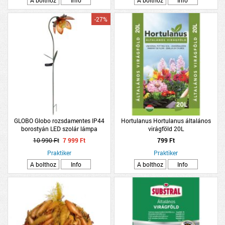
-27%
GLOBO Globo rozsdamentes IP44
Hortulanus Hortulanus általános
borostyán LED szolár lámpa
virágföld 20L
25x15x90cm
10 990 Ft
7 999 Ft
799 Ft
Praktiker
Praktiker
A bolthoz
Info
A bolthoz
Info