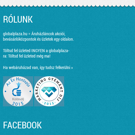
RÓLUNK
globalplaza.hu = Áruházláncok akciói,
bevásárlóközpontok és üzletek egy oldalon.
Töltsd fel üzleted INGYEN a globalplaza-
ra:
Töltsd fel üzleted még ma!
Ha webáruházad van, így tudsz felkerülni »
FACEBOOK