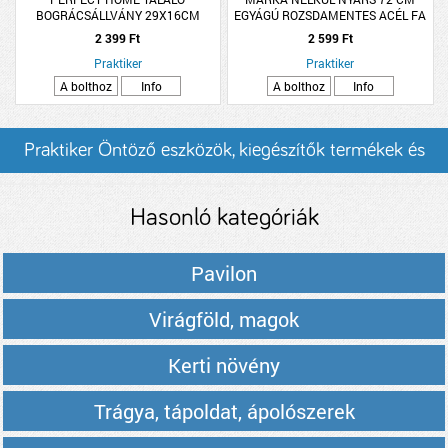
BOGRÁCSÁLLVÁNY 29X16CM
EGYÁGÚ ROZSDAMENTES ACÉL FA
NYÉLLEL
2 399 Ft
2 599 Ft
Praktiker
Praktiker
A bolthoz
Info
A bolthoz
Info
Praktiker Öntöző eszközök, kiegészítők termékek és
árak
Hasonló kategóriák
Pavilon
Virágföld, magok
Kerti növény
Trágya, tápoldat, ápolószerek