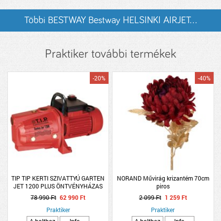
Többi BESTWAY Bestway HELSINKI AIRJET...
listázása
Praktiker további termékek
-20%
-40%
TIP TIP KERTI SZIVATTYÚ GARTEN
NORAND Művirág krizantém 70cm
JET 1200 PLUS ÖNTVÉNYHÁZAS
piros
78 990 Ft
62 990 Ft
2 099 Ft
1 259 Ft
Praktiker
Praktiker
A bolthoz
Info
A bolthoz
Info