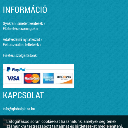
INFORMÁCIÓ
Gyakran ismételt kérdések »
Előfizetési csomagok »
Adatvédelmi nyilatkozat »
Felhasználási feltételek »
Fizetési szolgáltatónk:
KAPCSOLAT
info@globalplaza.hu
Impresszum »
Látogatásod során cookie-kat használunk, amelyek segítenek
Blog »
Responsive design
számunkra testreszabott tartalmat és hirdetéseket megjeleníteni,