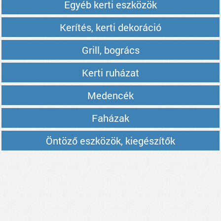
Egyéb kerti eszközök
Kerítés, kerti dekoráció
Grill, bogrács
Kerti ruházat
Medencék
Faházak
Öntöző eszközök, kiegészítők