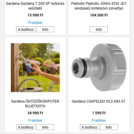
Gardena Gardena T 200 SP turbinás
Pedrollo Pedrollo JSWm 3CM JET
esőztető
rendszerű önfelszívó szivattyú
rozsdamentes járókerékkel
15 990 Ft
104 500 Ft
Praktiker
A bolthoz
Info
Info
Gardena ÖNTÖZŐKOMPUTER
Gardena CSAPELEM 33,3 MM G1
BLUETOOTH
34 990 Ft
1 599 Ft
Praktiker
Praktiker
A bolthoz
Info
A bolthoz
Info