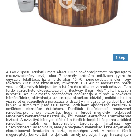
1 kép
A Lay-Z-Spa® Helsinki Smart AirJet Plus™ továbbfejlesztett, megnyugtató
masszázsélményt nyújt akár 7 személy számára, miközben gyors és
egyszerű felállítása. Ez a fürdő akár 40 ºC hőmérsékletet is elér, hogy
tökéletes ellazulást biztosítson, miközben 180 AirJet masszázsbuborék
vesz körül, amelyek kifejezetten a hátára és a lábakra vannak célozva. Ez a
fürdő vezérelhető okoseszközéről a Bestway Smart Hub™ alkalmazáson
keresztül. Az alkalmazás segítségével beállíthatja a fürdőt a tökéletes
hőmérsékletre, aktiválhatja az energiatakarékos időzítőt, működtetheti a
vízszűrőt és vezérelheti a masszázsrendszert – mindezt a tenyeréből, bárhol
is van. A fürdő felfújható falai tartós FortiFiber™ ejtőöltésből készültek a
sérülések elkerülése érdekében. Fürdőink földfelismerő rendszerrel
rendelkeznek, amely biztosítja, hogy a fürdőt megfelelő földeléssel
rendelkező konnektorral használják, ami további elektromos áramvédelmet
biztosít. A szivattyú könnyen elérhető a fürdő belsejéből, és pohártartókkal
rendelkezik italok és harapnivalók tárolására. Tartalmaz egy
ChemConnect™ adagolót is, amely a megfelelő mennyiségű klór egyenletes
eloszlatásával fenntartja a tiszta, egészséges vizet. A helsinki fürdő
megerősített burkolattal rendelkezik, amelynek célja, hogy használaton