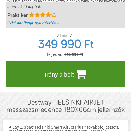
kívüli hőt zárjon, és megakadályozza a por és törmelék felhalmozódását a
vízen. Tökéletes méret akár 7 felnőtt számára. Méret: 1,80 m x 66 cm.
a termék itt kapható:
Vízkapacitás: 1123 l
Praktiker
részletek...
üzlet adatlapja, nyitvatartás »
Akciós ár
349 990
Ft
Teljes ár:
442 990 Ft
Irány a bolt
Bestway HELSINKI AIRJET
masszázsmedence 180X66cm jellemzők
A Lay-Z-Spa® Helsinki Smart AirJet Plus™ továbbfejlesztett,