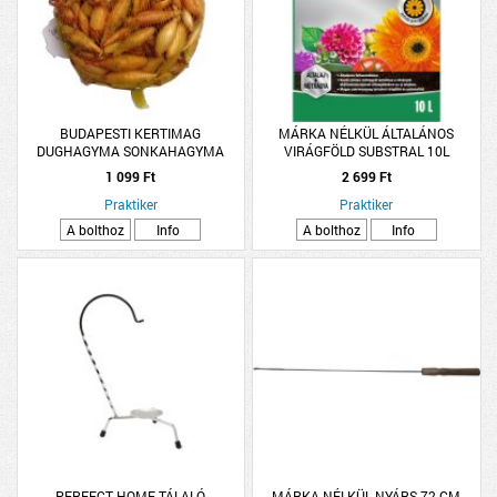
BUDAPESTI KERTIMAG
MÁRKA NÉLKÜL ÁLTALÁNOS
DUGHAGYMA SONKAHAGYMA
VIRÁGFÖLD SUBSTRAL 10L
HÁLÓS
1 099 Ft
2 699 Ft
Praktiker
Praktiker
A bolthoz
Info
A bolthoz
Info
PERFECT HOME TÁLALÓ
MÁRKA NÉLKÜL NYÁRS 72 CM