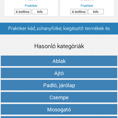
Praktiker
Praktiker
A bolthoz
Info
A bolthoz
Info
Praktiker kád, zuhanyfülke, kiegészítő termékek és
árak
Hasonló kategóriák
Ablak
Ajtó
Padló, járólap
Csempe
Mosogató