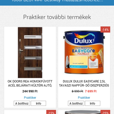
listázása
Praktiker további termékek
-14%
OK DOORS REA HOMOKFÚVOTT
DULUX DULUX EASYCARE 2,5L
ACÉL BEJÁRATI KÜLTÉRI AJTÓ,
TAVASZI NAPFÜR- DŐ DISZPERZIÓS
JOBBOS SÖTÉTDIÓ SZÍNBEN
FALFESTÉK
244 990 Ft
8 999 Ft
7 699 Ft
Praktiker
Praktiker
A bolthoz
Info
A bolthoz
Info
-15%
-25%