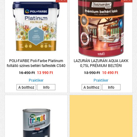
POLI-FARBE Poli-Farbe Platinum
LAZURÁN LAZURÁN AQUA LAKK
foltálló színes beltéri falfesték CS40
0,75L PRÉMIUM BELTÉRI
Csodás klemátisz, 5l
SELYEMFÉNYŰ
16 490 Ft
13 990 Ft
13 990 Ft
10 490 Ft
Praktiker
Praktiker
A bolthoz
Info
A bolthoz
Info