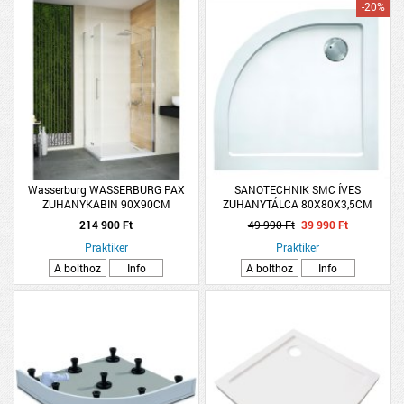
-20%
Wasserburg WASSERBURG PAX
SANOTECHNIK SMC ÍVES
ZUHANYKABIN 90X90CM
ZUHANYTÁLCA 80X80X3,5CM
214 900 Ft
49 990 Ft
39 990 Ft
Praktiker
Praktiker
A bolthoz
Info
A bolthoz
Info