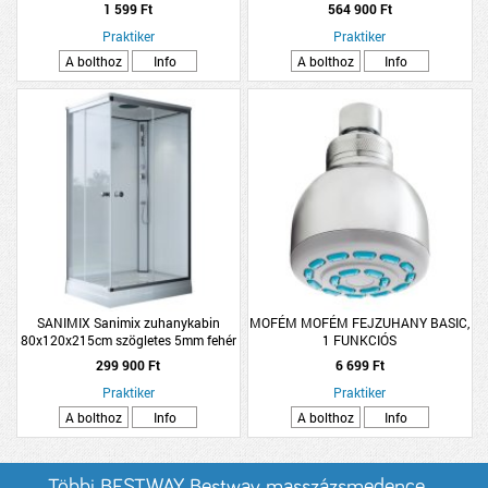
2,5m natúr
ÉS KÁDDAL 120X120X215CM
1 599 Ft
564 900 Ft
Praktiker
Praktiker
A bolthoz
Info
A bolthoz
Info
SANIMIX Sanimix zuhanykabin
MOFÉM MOFÉM FEJZUHANY BASIC,
80x120x215cm szögletes 5mm fehér
1 FUNKCIÓS
üveg, zuhanytálcával, hátfallal
299 900 Ft
6 699 Ft
Praktiker
Praktiker
A bolthoz
Info
A bolthoz
Info
Többi BESTWAY Bestway masszázsmedence...