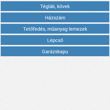
Téglák, kövek
Házszám
Tetőfedés, műanyag lemezek
Lépcső
Garázskapu