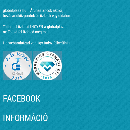
globalplaza.hu = Áruházláncok akciói,
bevásárlóközpontok és üzletek egy oldalon.
Töltsd fel üzleted INGYEN a globalplaza-
ra:
Töltsd fel üzleted még ma!
Ha webáruházad van, így tudsz felkerülni »
FACEBOOK
INFORMÁCIÓ