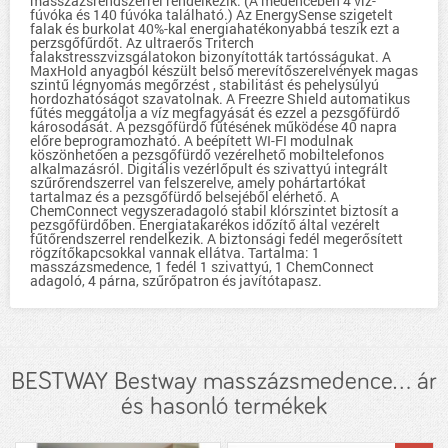
masszázsrendszerrel rendelkezik. (A medencében 4 víz-
fúvóka és 140 fúvóka található.) Az EnergySense szigetelt
falak és burkolat 40%-kal energiahatékonyabbá teszik ezt a
perzsgőfűrdőt. Az ultraerős Triterch
falakstresszvizsgálatokon bizonyították tartósságukat. A
MaxHold anyagból készült belső merevítőszerelvények magas
szintű légnyomás megőrzést , stabilitást és pehelysúlyú
hordozhatóságot szavatolnak. A Freezre Shield automatikus
fűtés meggátolja a víz megfagyását és ezzel a pezsgőfürdő
károsodását. A pezsgőfürdő fűtésének működése 40 napra
előre beprogramozható. A beépített WI-FI modulnak
köszönhetően a pezsgőfürdő vezérelhető mobiltelefonos
alkalmazásról. Digitális vezérlőpult és szivattyú integrált
szűrőrendszerrel van felszerelve, amely pohártartókat
tartalmaz és a pezsgőfürdő belsejéből elérhető. A
ChemConnect vegyszeradagoló stabil klórszintet biztosít a
pezsgőfürdőben. Energiatakarékos időzítő által vezérelt
fűtőrendszerrel rendelkezik. A biztonsági fedél megerősített
rögzítőkapcsokkal vannak ellátva. Tartalma: 1
masszázsmedence, 1 fedél 1 szivattyú, 1 ChemConnect
adagoló, 4 párna, szűrőpatron és javítótapasz.
BESTWAY Bestway masszázsmedence... ár
és hasonló termékek