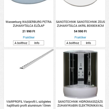
Wasserburg WASSERBURG PETRA
SANOTECHNIK SANOTECHNIK ZEUS
ZUHANYTÁLCA ELŐLAP
ZUHANYTÁLCA AKRIL 80X80X4CM
ÍVES, KŐHATÁSÚ FELÜLETTEL,
21 990 Ft
54 990 Ft
FEHÉR
Praktiker
Praktiker
A bolthoz
Info
A bolthoz
Info
VIARPROFIL Viarprofil L szögletes
SANOTECHNIK HIDROMASSZÁZS
hajlítható profil alumínium 10mm
ZUHANYKABIN ELEKTRONIKÁVAL