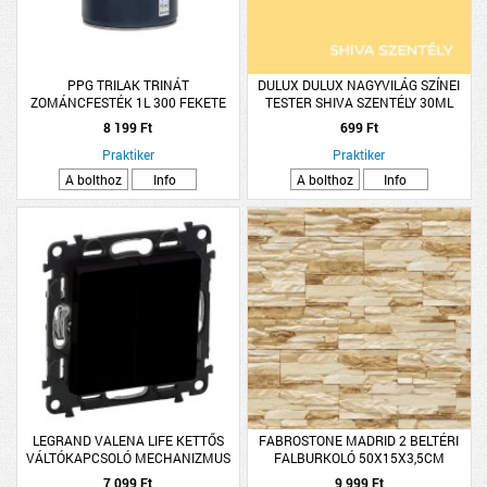
PPG TRILAK TRINÁT
DULUX DULUX NAGYVILÁG SZÍNEI
ZOMÁNCFESTÉK 1L 300 FEKETE
TESTER SHIVA SZENTÉLY 30ML
MATT, OLDÓSZERES (R:230526)
8 199 Ft
699 Ft
Praktiker
Praktiker
A bolthoz
Info
A bolthoz
Info
LEGRAND VALENA LIFE KETTŐS
FABROSTONE MADRID 2 BELTÉRI
VÁLTÓKAPCSOLÓ MECHANIZMUS
FALBURKOLÓ 50X15X3,5CM
BURKOLATTAL, 10 AX, FEKETE
7 099 Ft
9 999 Ft