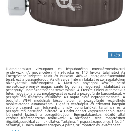
1 kép
Hidrodinamikus vízsugaras és légbuborékos masszázsrendszerrel
rendelkezik. (A medencében 4 víz-fúvóka és 140 fúvóka található.) Az
EnergySense szigetelt falak és burkolat 40%-kal energiahatékonyabbá
teszik ezt a perzsgőfűrdőt. Az ultraerős Triterch falakstresszvizsgálatokon
bizonyították tartósságukat. A MaxHold anyagból készült belső
merevítőszerelvények magas szintű légnyomás megőrzést , stabilitást és
pehelysúlyú hordozhatóságot szavatolnak. A Freezre Shield automatikus
fűtés meggátolja a víz megfagyását és ezzel a pezsgőfürdő károsodását. A
pezsgőfürdő fűtésének működése 40 napra előre beprogramozható. A
beépített WI-FI modulnak köszönhetően a pezsgőfürdő vezérelhető
mobiltelefonos alkalmazásról. Digitális vezérlőpult és szivattyú integrált
szűrőrendszerrel van felszerelve, amely pohártartókat tartalmaz és a
pezsgőfürdő belsejéből elérhető. A ChemConnect vegyszeradagoló stabil
klórszintet biztosít a pezsgőfürdőben. Energiatakarékos időzítő által
vezérelt fűtőrendszerrel rendelkezik. A biztonsági fedél megerősített
rögzítőkapcsokkal vannak ellátva. Tartalma: 1 masszázsmedence, 1 fedél 1
szivattyú, 1 ChemConnect adagoló, 4 párna, szűrőpatron és javítótapasz.