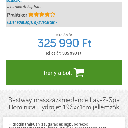
részletek...
a termék itt kapható:
Praktiker
üzlet adatlapja, nyitvatartás »
Akciós ár
325 990
Ft
Teljes ár:
385 990 Ft
Irány a bolt
Bestway masszázsmedence Lay-Z-Spa
Dominica Hydrojet 196x71cm jellemzők
Hidrodinamikus vízsugaras és légbuborékos