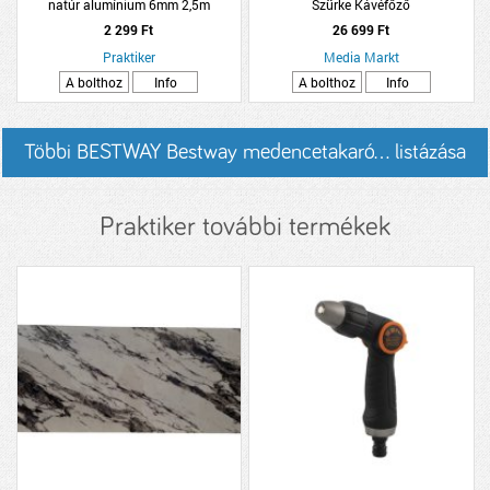
natúr alumínium 6mm 2,5m
Szürke Kávéfőző
2 299 Ft
26 699 Ft
Praktiker
Media Markt
A bolthoz
Info
A bolthoz
Info
Többi BESTWAY Bestway medencetakaró... listázása
Praktiker további termékek