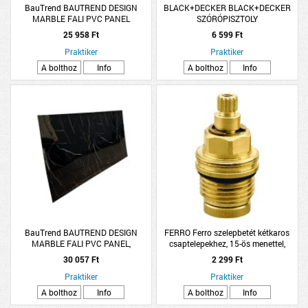
BauTrend BAUTREND DESIGN
BLACK+DECKER BLACK+DECKER
MARBLE FALI PVC PANEL
SZÓRÓPISZTOLY
1,22X2,8M MARMO, FÉNYES
25 958 Ft
6 599 Ft
FELÜLETŰ
Praktiker
Praktiker
A bolthoz
Info
A bolthoz
Info
BauTrend BAUTREND DESIGN
FERRO Ferro szelepbetét kétkaros
MARBLE FALI PVC PANEL,
csaptelepekhez, 15-ös menettel,
1,22X2,8M, NERO, FÉNYES FELÜLETŰ
sárgaréz
30 057 Ft
2 299 Ft
Praktiker
Praktiker
A bolthoz
Info
A bolthoz
Info