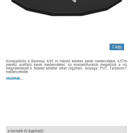
1 kép
Kompatibilis a Bestway 4,93 m méretű keretes kerek medencékkel, 4,57m
méretű acélfalú kerek medencékkel. Az elvezetőfuratok megelőzik a víz
felgyülemlését.A fedelet kötéllel lehet rögzíteni. Anyaga: PVC. Tartalom:1
medencefedél.
részletek...
a termék itt kapható: