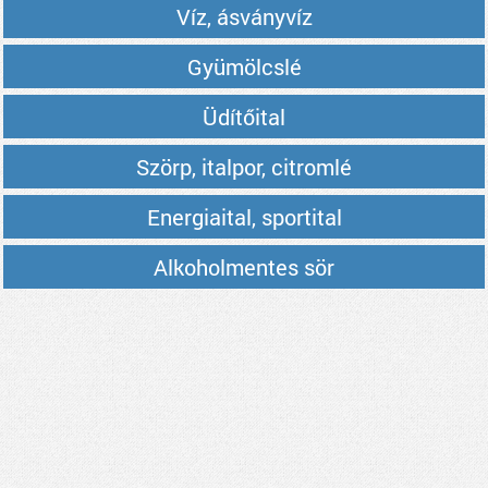
Víz, ásványvíz
Gyümölcslé
Üdítőital
Szörp, italpor, citromlé
Energiaital, sportital
Alkoholmentes sör