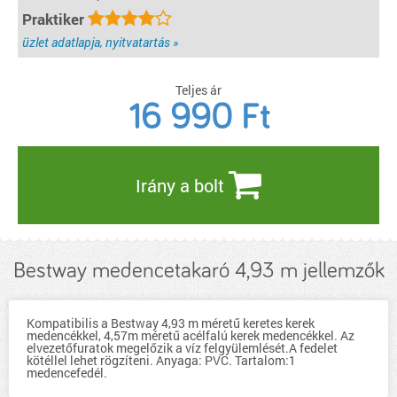
Praktiker
üzlet adatlapja, nyitvatartás »
Teljes ár
16 990
Ft
Irány a bolt
Bestway medencetakaró 4,93 m jellemzők
Kompatibilis a Bestway 4,93 m méretű keretes kerek
medencékkel, 4,57m méretű acélfalú kerek medencékkel. Az
elvezetőfuratok megelőzik a víz felgyülemlését.A fedelet
kötéllel lehet rögzíteni. Anyaga: PVC. Tartalom:1
medencefedél.