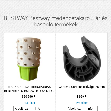
BESTWAY Bestway medencetakaró... ár és
hasonló termékek
MÁRKA NÉLKÜL HIDROPÓNIÁS
Gardena Gardena csővágó 25 mm
BERENDEZÉS 'ROTOWER' 5 SZINT 50
DARAB KOSÁR KERINGETŐ
320 990 Ft
4 999 Ft
SZIVATTYÚVAL
Praktiker
Praktiker
A bolthoz
Info
A bolthoz
Info