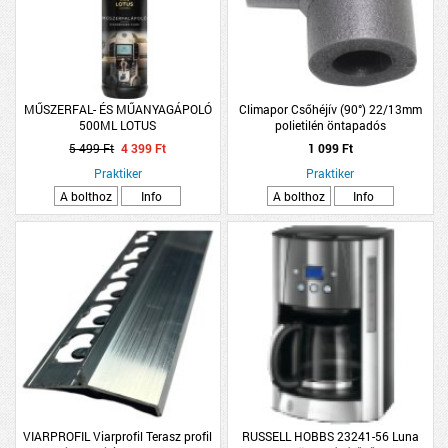
MŰSZERFAL- ÉS MŰANYAGÁPOLÓ
Climapor Csőhéjív (90°) 22/13mm
500ML LOTUS
polietilén öntapadós
5 499 Ft
4 399 Ft
1 099 Ft
Praktiker
Praktiker
A bolthoz
Info
A bolthoz
Info
VIARPROFIL Viarprofil Terasz profil
RUSSELL HOBBS 23241-56 Luna