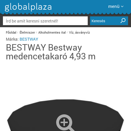
menü
Keresés
Főoldal
Élelmiszer
Alkoholmentes ital
Víz, ásványvíz
Márka:
BESTWAY
BESTWAY
Bestway
medencetakaró 4,93 m