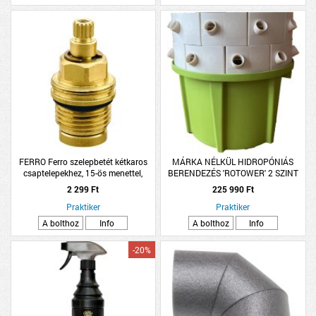
FERRO Ferro szelepbetét kétkaros
MÁRKA NÉLKÜL HIDROPÓNIÁS
csaptelepekhez, 15-ös menettel,
BERENDEZÉS 'ROTOWER' 2 SZINT
sárgaréz
20DARAB KOSÁR KERINGETŐ
2 299 Ft
225 990 Ft
SZIVATTYÚVAL
Praktiker
Praktiker
A bolthoz
Info
A bolthoz
Info
-20%