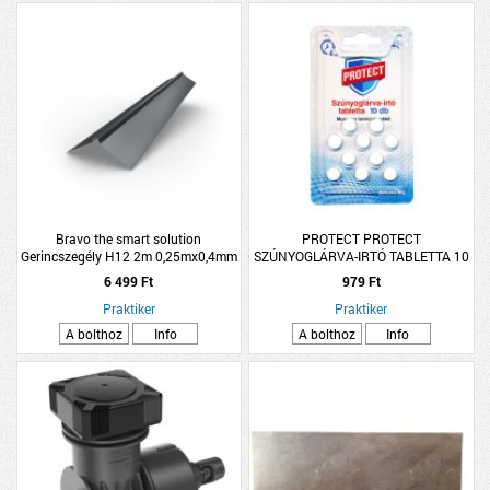
Bravo the smart solution
PROTECT PROTECT
Gerincszegély H12 2m 0,25mx0,4mm
SZÚNYOGLÁRVA-IRTÓ TABLETTA 10
fényes RAL 7016 grafit
DARABOS
6 499 Ft
979 Ft
Praktiker
Praktiker
A bolthoz
Info
A bolthoz
Info