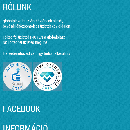
RÓLUNK
globalplaza.hu = Áruházláncok akciói,
bevásárlóközpontok és üzletek egy oldalon.
Töltsd fel üzleted INGYEN a globalplaza-
ra:
Töltsd fel üzleted még ma!
Ha webáruházad van, így tudsz felkerülni »
FACEBOOK
INFORMÁCIÓ