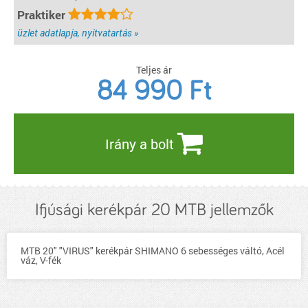
Praktiker
üzlet adatlapja, nyitvatartás »
Teljes ár
84 990
Ft
Irány a bolt
Ifjúsági kerékpár 20 MTB jellemzők
MTB 20" "VIRUS" kerékpár SHIMANO 6 sebességes váltó, Acél
váz, V-fék