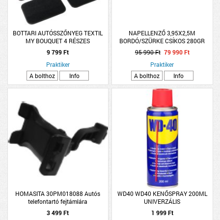
BOTTARI AUTÓSSZŐNYEG TEXTIL
NAPELLENZŐ 3,95X2,5M
MY BOUQUET 4 RÉSZES
BORDÓ/SZÜRKE CSÍKOS 280GR
POLYESTER
9 799 Ft
95 990 Ft
79 990 Ft
Praktiker
Praktiker
A bolthoz
Info
A bolthoz
Info
HOMASITA 30PM018088 Autós
WD40 WD40 KENŐSPRAY 200ML
telefontartó fejtámlára
UNIVERZÁLIS
3 499 Ft
1 999 Ft