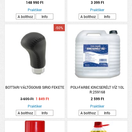
148 990 Ft
3 399 Ft
Praktiker
Praktiker
A bolthoz
Info
A bolthoz
Info
-50%
BOTTARI VÁLTÓGOMB SIRIO FEKETE
POLI-FARBE IONCSERÉLT VÍZ 10L
R:259168
3 699 Ft
1 849 Ft
2 599 Ft
Praktiker
Praktiker
A bolthoz
Info
A bolthoz
Info