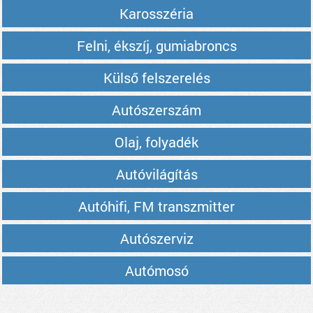
Karosszéria
Felni, ékszíj, gumiabroncs
Külső felszerelés
Autószerszám
Olaj, folyadék
Autóvilágítás
Autóhifi, FM transzmitter
Autószerviz
Autómosó