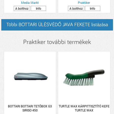
Media Markt
Praktiker
A bolthoz
Info
A bolthoz
Info
Többi BOTTARI ÜLÉSVÉDŐ JAVA FEKETE listázása
Praktiker további termékek
BOTTARI BOTTARI TETŐBOX G3
TURTLE WAX KÁRPITTISZTÍTÓ KEFE
SIRISO 450
TURTLE WAX