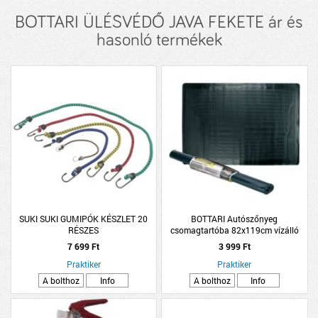
BOTTARI ÜLÉSVÉDŐ JAVA FEKETE ár és
hasonló termékek
SUKI SUKI GUMIPÓK KÉSZLET 20
BOTTARI Autószőnyeg
RÉSZES
csomagtartóba 82x119cm vízálló
7 699 Ft
3 999 Ft
Praktiker
Praktiker
A bolthoz
Info
A bolthoz
Info