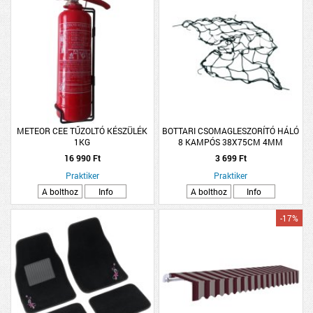
METEOR CEE TŰZOLTÓ KÉSZÜLÉK
BOTTARI CSOMAGLESZORÍTÓ HÁLÓ
1KG
8 KAMPÓS 38X75CM 4MM
16 990 Ft
3 699 Ft
Praktiker
Praktiker
A bolthoz
Info
A bolthoz
Info
-17%