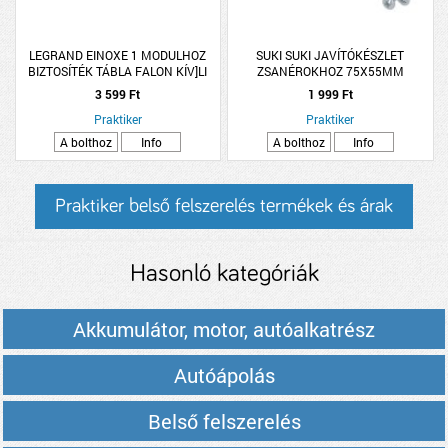
LEGRAND EINOXE 1 MODULHOZ
SUKI SUKI JAVÍTÓKÉSZLET
BIZTOSÍTÉK TÁBLA FALON KÍV]LI
ZSANÉROKHOZ 75X55MM
2DB/CSM
3 599 Ft
1 999 Ft
Praktiker
Praktiker
A bolthoz
Info
A bolthoz
Info
Praktiker belső felszerelés termékek és árak
Hasonló kategóriák
Akkumulátor, motor, autóalkatrész
Autóápolás
Belső felszerelés