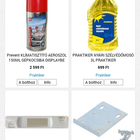
Prevent KLÍMATISZTÍTÓ AEROSZOL
PRAKTIKER NYÁRI SZÉLVÉDŐMOSÓ
150ML GÉPKOCSIBA DISPLAYBE
3L PRAKTIKER
2 599 Ft
699 Ft
Praktiker
Praktiker
A bolthoz
Info
A bolthoz
Info