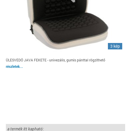
3 kép
ÜLÉSVÉDŐ JAVA FEKETE - univezális, gumis pánttal rögzíthető
részletek...
a termék itt kapható: