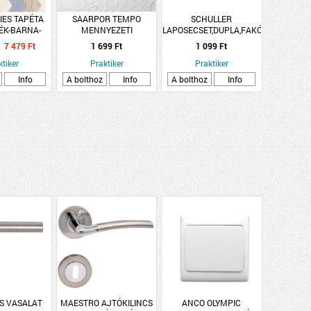
IES TAPÉTA
SAARPOR TEMPO
SCHULLER
ÉK-BARNA-
MENNYEZETI
LAPOSECSET,DUPLA,FAKÓ
M X 10,05 M,
BURKOLÓLAP FEHÉR
25MM/1,0&quot; -
7 479 Ft
1 699 Ft
1 099 Ft
8219
50X50CM
ktiker
Praktiker
Praktiker
Info
A bolthoz
Info
A bolthoz
Info
ÉS VASALAT
MAESTRO AJTÓKILINCS
ANCO OLYMPIC