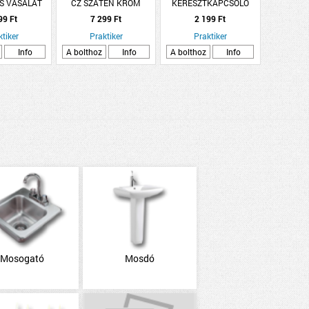
ÉS VASALAT
CZ SZATÉN KRÓM
KERESZTKAPCSOLÓ
LINCS CZ
NIKKEL BASIC VESTA
FEHÉR (277036)
99 Ft
7 299 Ft
2 199 Ft
NTES INOX
ROZETTÁS
ROZETTÁS
ktiker
Praktiker
Praktiker
Info
A bolthoz
Info
A bolthoz
Info
Mosogató
Mosdó