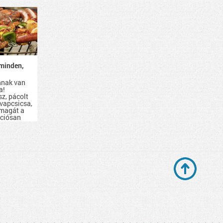
minden,
nnak van
a!
sz, pácolt
evapcsicsa,
 magát a
kciósan
d be.