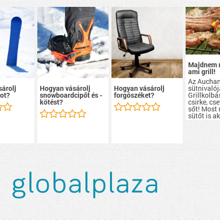
Majdnem 
ami grill!
Az Aucha
sütnivalój
árolj
Hogyan vásárolj
Hogyan vásárolj
Grillkolbá
ot?
snowboardcipőt és -
forgószéket?
csirke, cs
kötést?
sőt! Most
sütőt is a
szerezhete