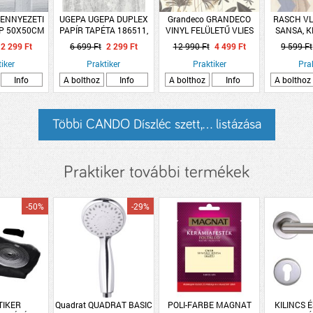
ENNYEZETI
UGEPA UGEPA DUPLEX
Grandeco GRANDECO
RASCH VL
P 50X50CM
PAPÍR TAPÉTA 186511,
VINYL FELÜLETŰ VLIES
SANSA, K
LIN&quot;
53CMX10,05M,
TAPÉ
BÉZS, 53 C
2 299 Ft
6 699 Ft
2 299 Ft
12 990 Ft
4 499 Ft
9 599 Ft
MÁRVÁNY MINTÁS
63
iker
Praktiker
Praktiker
Pra
Info
A bolthoz
Info
A bolthoz
Info
A bolthoz
Többi CANDO Díszléc szett,... listázása
Praktiker további termékek
-50%
-29%
TIKER
Quadrat QUADRAT BASIC
POLI-FARBE MAGNAT
KILINCS 