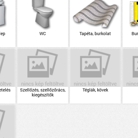
lep
WC
Tapéta, burkolat
Bu
etelés
Szellőzés, szellőzőrács,
Téglák, kövek
kiegészítők