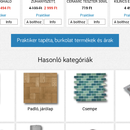
OGHÁLÓ
ZUHANYSZETT,
CERAMIC TESZTER 30ML
KILINCS 
M ABLAKRA
FALITARTÓVAL 150CM-
SIVATAGI RÓZSA CM38
AJTÓKI
494 Ft
4 199 Ft
2 999 Ft
719 Ft
4 4
ETE
ES GÉGECSŐ, 5
ROZSDAME
iker
FUNKCIÓS ZUHANYFEJ
Praktiker
Praktiker
TÍMEA 
Pra
Info
A bolthoz
Info
A bolthoz
Info
A bolthoz
Praktiker tapéta, burkolat termékek és árak
Hasonló kategóriák
Padló, járólap
Csempe