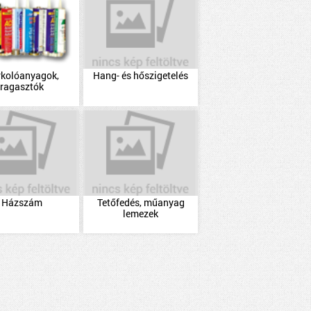
rkolóanyagok,
Hang- és hőszigetelés
ragasztók
Házszám
Tetőfedés, műanyag
lemezek