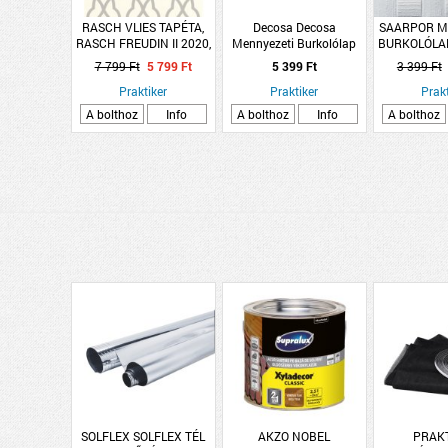
RASCH VLIES TAPÉTA,
Decosa Decosa
SAARPOR M
RASCH FREUDIN II 2020,
Mennyezeti Burkolólap
BURKOLÓLA
FEHÉR-EZÜST SZÍNŰ
Bergen 16,5X100cm
&quot;DUB
7 799 Ft
5 799 Ft
5 399 Ft
3 399 Ft
53CMX10,05M 442816
Fehér 2m2/csomag
Praktiker
Praktiker
Prakt
A bolthoz
Info
A bolthoz
Info
A bolthoz
SOLFLEX SOLFLEX TÉL
AKZO NOBEL
PRAK