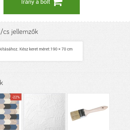
Irány a bolt
c/cs jellemzők
akításához. Kész keret méret:190 × 70 cm
k
-22%