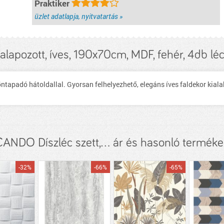
Praktiker
üzlet adatlapja, nyitvatartás »
, alapozott, íves, 190x70cm, MDF, fehér, 4db lé
öntapadó hátoldallal. Gyorsan felhelyezhető, elegáns íves faldekor kial
CANDO Díszléc szett,... ár és hasonló terméke
-32%
-66%
-65%