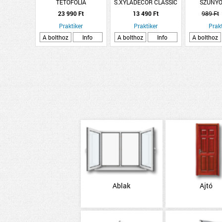
TETŐFÓLIA
S.XYLADECOR CLASSIC
SZÚNY
50M2/TEKERCS
VÉKONYLAZÚR 2,5L
100X100C
23 990 Ft
13 490 Ft
989 Ft
TEAK OLDÓSZERES
FEK
Praktiker
Praktiker
Prakt
A bolthoz
Info
A bolthoz
Info
A bolthoz
Ablak
Ajtó