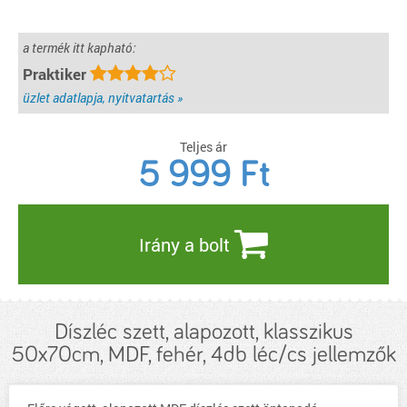
a termék itt kapható:
Praktiker
üzlet adatlapja, nyitvatartás »
Teljes ár
5 999
Ft
Irány a bolt
Díszléc szett, alapozott, klasszikus
50x70cm, MDF, fehér, 4db léc/cs jellemzők