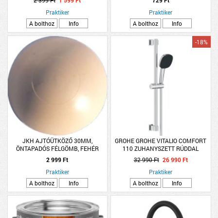
2 399 Ft
1 599 Ft
729 Ft
Praktiker
Praktiker
A bolthoz
Info
A bolthoz
Info
-18%
JKH AJTÓÜTKÖZŐ 30MM,
GROHE GROHE VITALIO COMFORT
ÖNTAPADÓS FÉLGÖMB, FEHÉR
110 ZUHANYSZETT RÚDDAL
GÉGECSŐ:175CM 3 FUNKCIÓS
2 999 Ft
32 990 Ft
26 990 Ft
ZUHANYFEJ
Praktiker
Praktiker
A bolthoz
Info
A bolthoz
Info