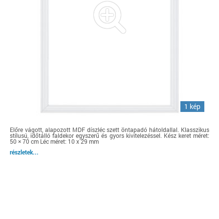
1 kép
Előre vágott, alapozott MDF díszléc szett öntapadó hátoldallal. Klasszikus
stílusú, időtálló faldekor egyszerű és gyors kivitelezéssel. Kész keret méret:
50 × 70 cm Léc méret: 10 x 29 mm
részletek...