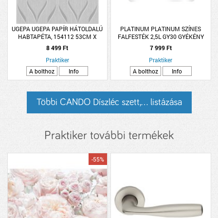
UGEPA UGEPA PAPÍR HÁTOLDALÚ
PLATINUM PLATINUM SZÍNES
HABTAPÉTA, 154112 53CM X
FALFESTÉK 2,5L GY30 GYÉKÉNY
10,05M SZÜRKE-EZÜST HULLÁM
BELT. V.BÁZISÚ R:285064
8 499 Ft
7 999 Ft
MINTÁS
Praktiker
Praktiker
A bolthoz
Info
A bolthoz
Info
Többi CANDO Díszléc szett,... listázása
Praktiker további termékek
-55%