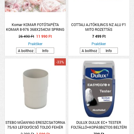
Komar KOMAR FOTÓTAPÉTA
COTTALI AJTÓKILINCS NZ ALU F1
KOMAR 8-976 368X254CM SPRING
MITO ROZETTÁS
ROSES
26 490 Ft
11 990 Ft
7 499 Ft
Praktiker
Praktiker
A bolthoz
Info
A bolthoz
Info
-33%
STEBO MŰANYAG ERESZCSATORNA
DULUX DULUX EC+ TESTER
75/63 LEFOLYÓCSŐ TOLDÓ FEHÉR
FOLTÁLLÓ+KOPÁSBIZTOS BELTÉRI
FALFESTÉK 30ML SIMÍTOTT BETON