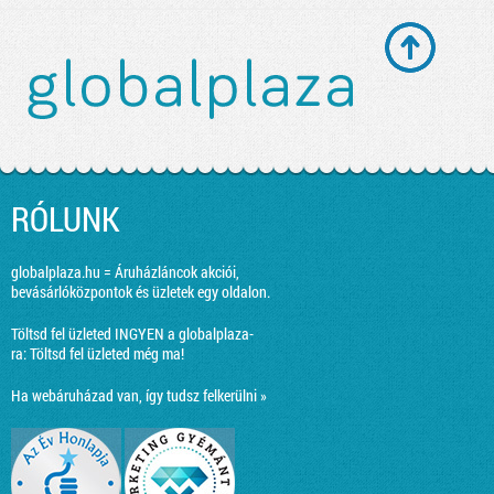
RÓLUNK
globalplaza.hu = Áruházláncok akciói,
bevásárlóközpontok és üzletek egy oldalon.
Töltsd fel üzleted INGYEN a globalplaza-
ra:
Töltsd fel üzleted még ma!
Ha webáruházad van, így tudsz felkerülni »