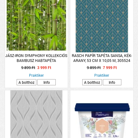
JÁSZ-IRON SYMPHONY KOLLEKCIÓS
RASCH PAPÍR TAPÉTA SANSA, KÉK-
BAMBUSZ HABTAPÉTA
ARANY, 53 CM X 10,05 M, 305524
10,05X0,53M
9 899 Ft
3 999 Ft
9 899 Ft
7 999 Ft
Praktiker
Praktiker
A bolthoz
Info
A bolthoz
Info