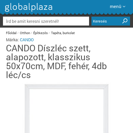
menü
Keresés
Főoldal
Otthon
Építkezés
Tapéta, burkolat
Márka:
CANDO
CANDO
Díszléc szett,
alapozott, klasszikus
50x70cm, MDF, fehér, 4db
léc/cs