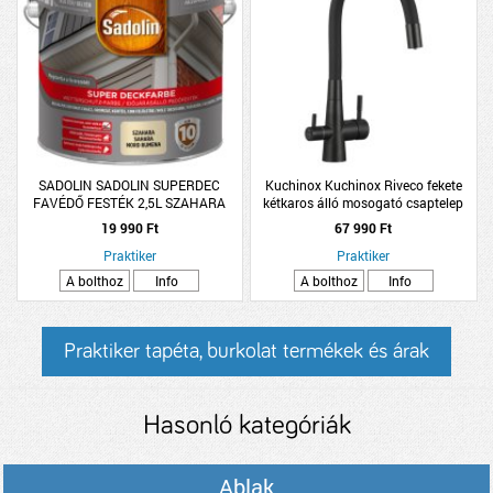
SADOLIN SADOLIN SUPERDEC
Kuchinox Kuchinox Riveco fekete
FAVÉDŐ FESTÉK 2,5L SZAHARA
kétkaros álló mosogató csaptelep
víztisztítóhoz
19 990 Ft
67 990 Ft
Praktiker
Praktiker
A bolthoz
Info
A bolthoz
Info
Praktiker tapéta, burkolat termékek és árak
Hasonló kategóriák
Ablak