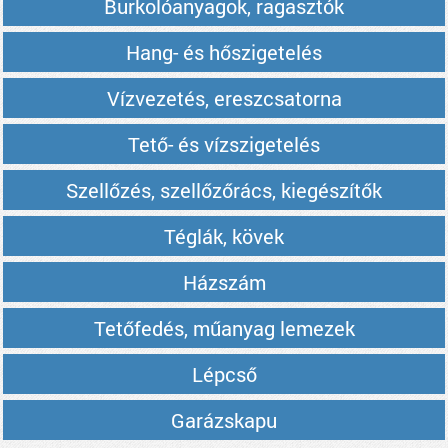
Burkolóanyagok, ragasztók
Hang- és hőszigetelés
Vízvezetés, ereszcsatorna
Tető- és vízszigetelés
Szellőzés, szellőzőrács, kiegészítők
Téglák, kövek
Házszám
Tetőfedés, műanyag lemezek
Lépcső
Garázskapu