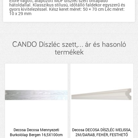
Előre vágott, alapozott MDF díszléc szett öntapadó
hátoldallal. Klasszikus stílusú, időtálló faldekor egyszerű és
gyors kivitelezéssel. Kész keret méret: 50 × 70 cm Léc méret:
10 x 29 mm
CANDO Díszléc szett,... ár és hasonló
termékek
Decosa Decosa Mennyezeti
Decosa DECOSA DÍSZLÉC MELISSA,
Burkolólap Bergen 16,5X100cm
2M/DARAB, FEHÉR, FESTHETŐ