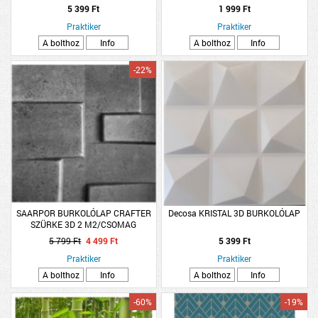
Fehér 2m2/csomag
5 399 Ft
1 999 Ft
Praktiker
Praktiker
A bolthoz
Info
A bolthoz
Info
-22%
SAARPOR BURKOLÓLAP CRAFTER
Decosa KRISTAL 3D BURKOLÓLAP
SZÜRKE 3D 2 M2/CSOMAG
50X50CM
5 799 Ft
4 499 Ft
5 399 Ft
Praktiker
Praktiker
A bolthoz
Info
A bolthoz
Info
-60%
-19%