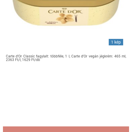
1 kép
Carte d'Or Classic fagylalt: többféle, 1 l, Carte d'Or vegán jégkrém: 465 ml,
2363 Ft/l, 1629 Ft/db