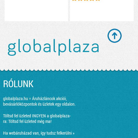
RÓLUNK
globalplaza.hu = Áruházláncok akciói,
bevásárlóközpontok és üzletek egy oldalon.
Töltsd fel üzleted INGYEN a globalplaza-
ra:
Töltsd fel üzleted még ma!
Ha webáruházad van, így tudsz felkerülni »