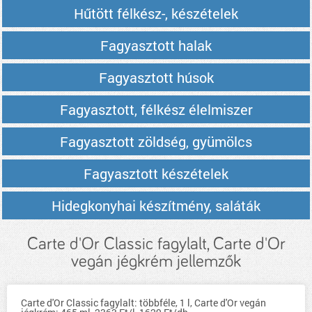
Hűtött félkész-, készételek
Fagyasztott halak
Fagyasztott húsok
Fagyasztott, félkész élelmiszer
Fagyasztott zöldség, gyümölcs
Fagyasztott készételek
Hidegkonyhai készítmény, saláták
Carte d'Or Classic fagylalt, Carte d'Or
vegán jégkrém jellemzők
Carte d'Or Classic fagylalt: többféle, 1 l, Carte d'Or vegán