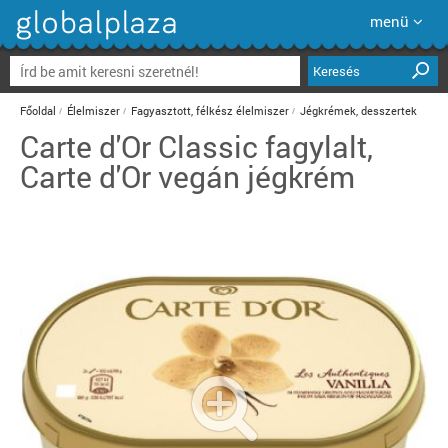
menü
Keresés
Főoldal
Élelmiszer
Fagyasztott, félkész élelmiszer
Jégkrémek, desszertek
Carte d'Or Classic fagylalt,
Carte d'Or vegán jégkrém