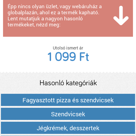
Épp nincs olyan üzlet, vagy webáruház a
globalplazán, ahol ez a termék kapható.
Lent mutatjuk a nagyon hasonló
termékeket, nézd meg:
Utolsó ismert ár
1 099 Ft
Hasonló kategóriák
Fagyasztott pizza és szendvicsek
Szendvicsek
Jégkrémek, desszertek