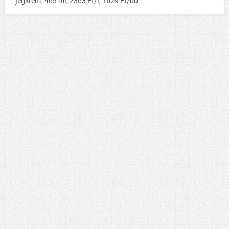
jégkrém: 465 ml, 2363 Ft/l, 1629 Ft/db