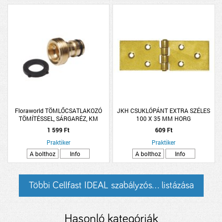
Floraworld TÖMLŐCSATLAKOZÓ
JKH CSUKLÓPÁNT EXTRA SZÉLES
TÖMÍTÉSSEL, SÁRGARÉZ, KM
100 X 35 MM HORG
1/2&quot;
1 599 Ft
609 Ft
Praktiker
Praktiker
A bolthoz
Info
A bolthoz
Info
Többi Cellfast IDEAL szabályzós... listázása
Hasonló kategóriák