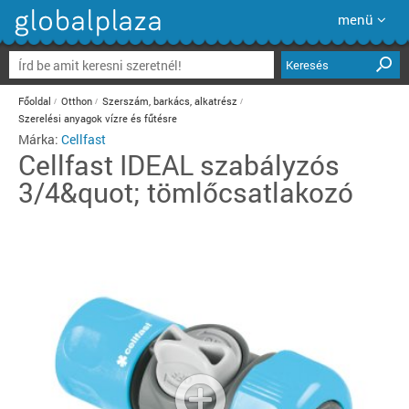
menü
Keresés
Főoldal
Otthon
Szerszám, barkács, alkatrész
Szerelési anyagok vízre és fűtésre
Márka:
Cellfast
Cellfast
IDEAL szabályzós
3/4&quot; tömlőcsatlakozó