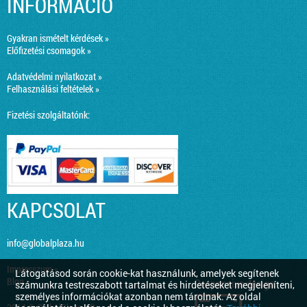
INFORMÁCIÓ
Gyakran ismételt kérdések »
Előfizetési csomagok »
Adatvédelmi nyilatkozat »
Felhasználási feltételek »
Fizetési szolgáltatónk:
KAPCSOLAT
info@globalplaza.hu
Impresszum »
Látogatásod során cookie-kat használunk, amelyek segítenek
Blog »
Responsive design
számunkra testreszabott tartalmat és hirdetéseket megjeleníteni,
személyes információkat azonban nem tárolnak. Az oldal