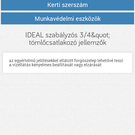
Kerti szerszám
Munkavédelmi eszközök
IDEAL szabályzós 3/4&quot;
tömlőcsatlakozó jellemzők
az egyértelmű jelölésekkel ellátott forgószelep lehetővé teszi
a vízellátás kényelmes beállítását vagy elzárását