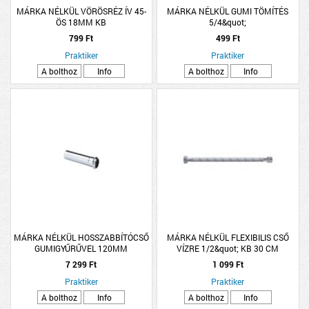
MÁRKA NÉLKÜL VÖRÖSRÉZ ÍV 45-
MÁRKA NÉLKÜL GUMI TÖMÍTÉS
ÖS 18MM KB
5/4&quot;
799 Ft
499 Ft
Praktiker
Praktiker
A bolthoz
Info
A bolthoz
Info
MÁRKA NÉLKÜL HOSSZABBÍTÓCSŐ
MÁRKA NÉLKÜL FLEXIBILIS CSŐ
GUMIGYŰRŰVEL 120MM
VÍZRE 1/2&quot; KB 30 CM
7 299 Ft
1 099 Ft
Praktiker
Praktiker
A bolthoz
Info
A bolthoz
Info