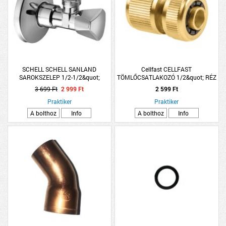
SCHELL SCHELL SANLAND
Cellfast CELLFAST
SAROKSZELEP 1/2-1/2&quot;
TÖMLŐCSATLAKOZÓ 1/2&quot; RÉZ
3 699 Ft
2 999 Ft
2 599 Ft
Praktiker
Praktiker
A bolthoz
Info
A bolthoz
Info