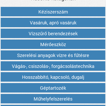
Kéziszerszám
Vasáruk, apró vasáruk
Vízszűrő berendezések
Mérőeszköz
Szerelési anyagok vízre és fűtésre
Vágás-, csiszolás-, forgácsolástechnika
Hosszabbító, kapcsoló, dugalj
Géptartozék
Műhelyfelszerelés