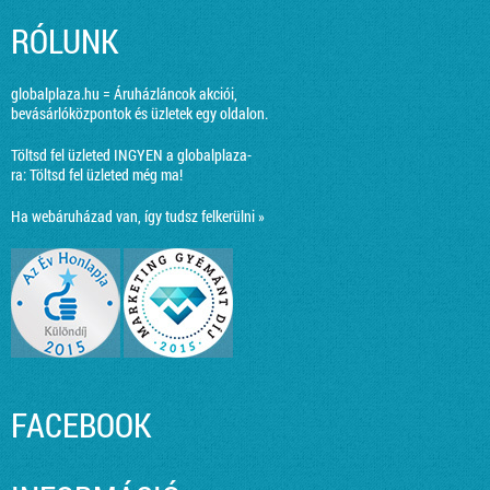
RÓLUNK
globalplaza.hu = Áruházláncok akciói,
bevásárlóközpontok és üzletek egy oldalon.
Töltsd fel üzleted INGYEN a globalplaza-
ra:
Töltsd fel üzleted még ma!
Ha webáruházad van, így tudsz felkerülni »
FACEBOOK