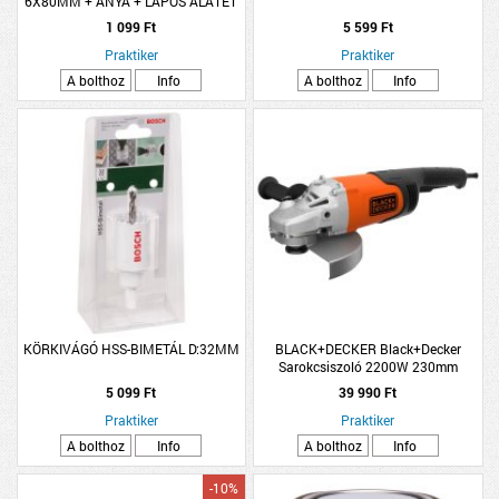
6X80MM + ANYA + LAPOS ALÁTÉT
1 099 Ft
5 599 Ft
Praktiker
Praktiker
A bolthoz
Info
A bolthoz
Info
KÖRKIVÁGÓ HSS-BIMETÁL D:32MM
BLACK+DECKER Black+Decker
Sarokcsiszoló 2200W 230mm
5 099 Ft
39 990 Ft
Praktiker
Praktiker
A bolthoz
Info
A bolthoz
Info
-10%