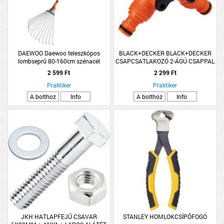
DAEWOO Daewoo teleszkópos
BLACK+DECKER BLACK+DECKER
lombseprű 80-160cm szénacél
CSAPCSATLAKOZÓ 2-ÁGÚ CSAPPAL
2 599 Ft
2 299 Ft
Praktiker
Praktiker
A bolthoz
Info
A bolthoz
Info
JKH HATLAPFEJŰ CSAVAR
STANLEY HOMLOKCSÍPŐFOGÓ