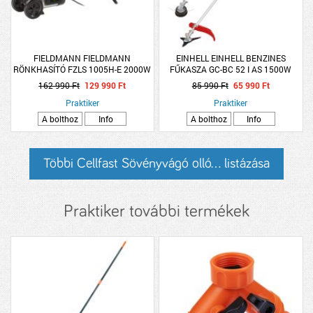
FIELDMANN FIELDMANN
EINHELL EINHELL BENZINES
RÖNKHASÍTÓ FZLS 1005H-E 2000W
FŰKASZA GC-BC 52 I AS 1500W
ELEKTROMOS
162 990 Ft
129 990 Ft
85 990 Ft
65 990 Ft
Praktiker
Praktiker
A bolthoz
Info
A bolthoz
Info
Többi Cellfast Sövényvágó olló... listázása
Praktiker további termékek