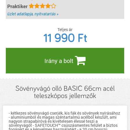
Praktiker
üzlet adatlapja, nyitvatartás »
Teljes ár
11 990
Ft
Irány a bolt
Sövényvágó olló BASIC 66cm acél
teleszkópos jellemzők
- kétkezes sövényvágó cserjék, kis fák és sövények nyírásához
- alumíniumból és magas széntartalmú acélból készült, ami
nagyon strapabíróvá és kivételesen élessé teszi a
sövényvágót - SAFETOUCH™ csúszásmentes felület a biztos
fogásért és a kényelmes használatért - a 20 cm hosszú,