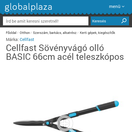
menü
Keresés
Főoldal
Otthon
Szerszám, barkács, alkatrész
Kerti gépek, kiegészítők
Márka:
Cellfast
Cellfast
Sövényvágó olló
BASIC 66cm acél teleszkópos