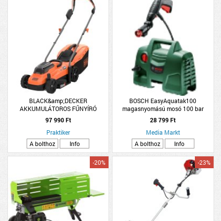
BLACK&amp;DECKER
BOSCH EasyAquatak100
AKKUMULÁTOROS FŰNYÍRÓ
magasnyomású mosó 100 bar
BCMW3318N 2x18V 33CM 35L
97 990 Ft
28 799 Ft
AKKUMULÁTOR NÉLKÜL
Praktiker
Media Markt
A bolthoz
Info
A bolthoz
Info
-20%
-23%