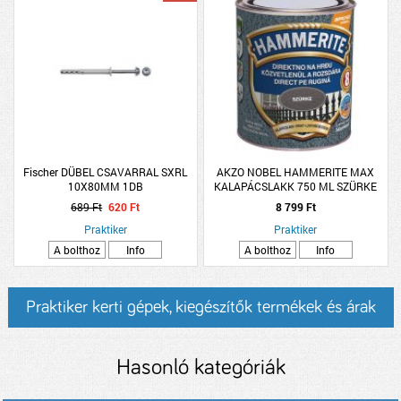
Fischer DÜBEL CSAVARRAL SXRL
AKZO NOBEL HAMMERITE MAX
10X80MM 1DB
KALAPÁCSLAKK 750 ML SZÜRKE
HHAMAX075GR
689 Ft
620 Ft
8 799 Ft
Praktiker
Praktiker
A bolthoz
Info
A bolthoz
Info
Praktiker kerti gépek, kiegészítők termékek és árak
Hasonló kategóriák