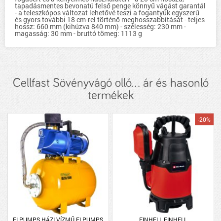
tapadásmentes bevonatú felső penge könnyű vágást garantál
- a teleszkópos változat lehetővé teszi a fogantyúk egyszerű
és gyors további 18 cm-rel történő meghosszabbítását - teljes
hossz: 660 mm (kihúzva 840 mm) - szélesség: 230 mm -
magasság: 30 mm - bruttó tömeg: 1113 g
Cellfast Sövényvágó olló... ár és hasonló
termékek
-20%
ELPUMPS HÁZI VÍZMŰ ELPUMPS
EINHELL EINHELL