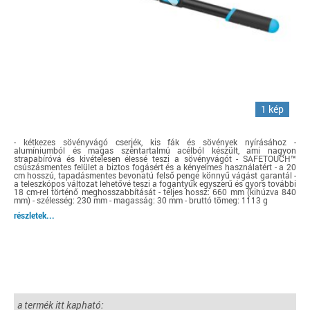
1 kép
- kétkezes sövényvágó cserjék, kis fák és sövények nyírásához -
alumíniumból és magas széntartalmú acélból készült, ami nagyon
strapabíróvá és kivételesen élessé teszi a sövényvágót - SAFETOUCH™
csúszásmentes felület a biztos fogásért és a kényelmes használatért - a 20
cm hosszú, tapadásmentes bevonatú felső penge könnyű vágást garantál -
a teleszkópos változat lehetővé teszi a fogantyúk egyszerű és gyors további
18 cm-rel történő meghosszabbítását - teljes hossz: 660 mm (kihúzva 840
mm) - szélesség: 230 mm - magasság: 30 mm - bruttó tömeg: 1113 g
részletek...
a termék itt kapható: