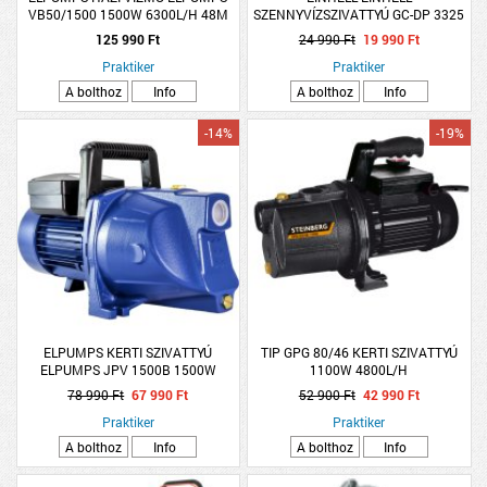
VB50/1500 1500W 6300L/H 48M
SZENNYVÍZSZIVATTYÚ GC-DP 3325
4,8BAR
330W 6M
125 990 Ft
24 990 Ft
19 990 Ft
Praktiker
Praktiker
A bolthoz
Info
A bolthoz
Info
-14%
-19%
ELPUMPS KERTI SZIVATTYÚ
TIP GPG 80/46 KERTI SZIVATTYÚ
ELPUMPS JPV 1500B 1500W
1100W 4800L/H
6100L/H 48M
78 990 Ft
67 990 Ft
52 900 Ft
42 990 Ft
Praktiker
Praktiker
A bolthoz
Info
A bolthoz
Info