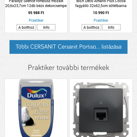
Paradyz Silence rombusz mozaik
IBER Deco Amaris Plus Cocoa
20,6x23,7cm 12db bézs dekorcsempe
fagyálló 32x62,5cm sötétbarna
fényes dekorcsempe
95 988 Ft
10 990 Ft
Praktiker
Praktiker
A bolthoz
Info
A bolthoz
Info
Többi CERSANIT Cersanit Portiso... listázása
Praktiker további termékek