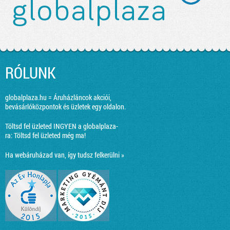
RÓLUNK
globalplaza.hu = Áruházláncok akciói,
bevásárlóközpontok és üzletek egy oldalon.
Töltsd fel üzleted INGYEN a globalplaza-
ra:
Töltsd fel üzleted még ma!
Ha webáruházad van, így tudsz felkerülni »