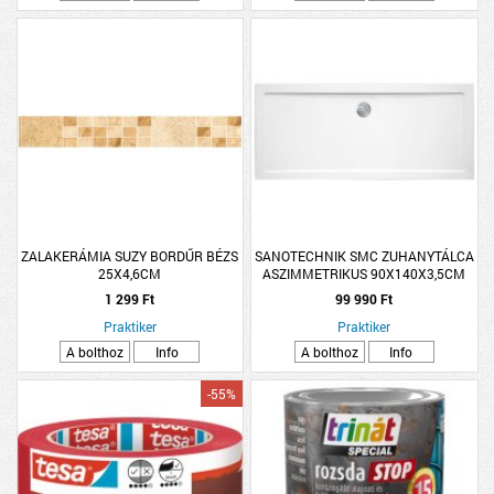
ZALAKERÁMIA SUZY BORDŰR BÉZS
SANOTECHNIK SMC ZUHANYTÁLCA
25X4,6CM
ASZIMMETRIKUS 90X140X3,5CM
1 299 Ft
99 990 Ft
Praktiker
Praktiker
A bolthoz
Info
A bolthoz
Info
-55%