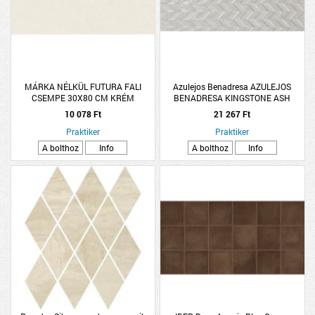
MÁRKA NÉLKÜL FUTURA FALI
Azulejos Benadresa AZULEJOS
CSEMPE 30X80 CM KRÉM
BENADRESA KINGSTONE ASH
1,44M2/CSOMAG
DEKOR CSEMPE 33,3X100CM
10 078 Ft
21 267 Ft
1,33M2/CSOMAG HAMUSZÜRKE
Praktiker
Praktiker
A bolthoz
Info
A bolthoz
Info