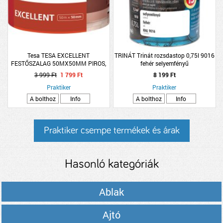
Tesa TESA EXCELLENT
TRINÁT Trinát rozsdastop 0,75l 9016
FESTŐSZALAG 50MX50MM PIROS,
fehér selyemfényű
56547-00000-00
3 999 Ft
1 799 Ft
8 199 Ft
Praktiker
Praktiker
A bolthoz
Info
A bolthoz
Info
Praktiker csempe termékek és árak
Hasonló kategóriák
Ablak
Ajtó