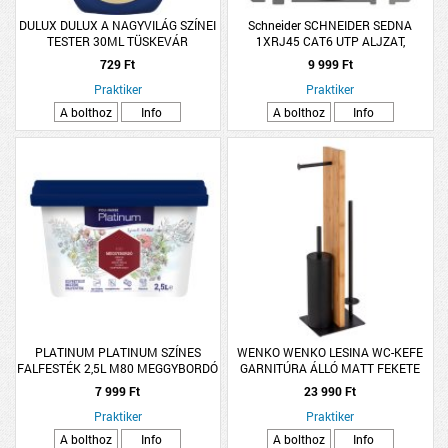
DULUX DULUX A NAGYVILÁG SZÍNEI
Schneider SCHNEIDER SEDNA
TESTER 30ML TÜSKEVÁR
1XRJ45 CAT6 UTP ALJZAT,
ANTRACIT
729 Ft
9 999 Ft
Praktiker
Praktiker
A bolthoz
Info
A bolthoz
Info
PLATINUM PLATINUM SZÍNES
WENKO WENKO LESINA WC-KEFE
FALFESTÉK 2,5L M80 MEGGYBORDÓ
GARNITÚRA ÁLLÓ MATT FEKETE
BELT. V.BÁZISÚ R:285074
ACÉL, BAMBUSZ 18X67X21,5CM
7 999 Ft
23 990 Ft
Praktiker
Praktiker
A bolthoz
Info
A bolthoz
Info