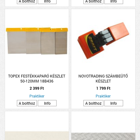
A bolthoz
Info
A bolthoz
Info
TOPEX FESTÉKKAPARÓ KÉSZLET
NOVOTRADING SZÁMBEÜTŐ
50-120MM 18B436
KÉSZLET
2 399 Ft
1 799 Ft
Praktiker
Praktiker
A bolthoz
Info
A bolthoz
Info