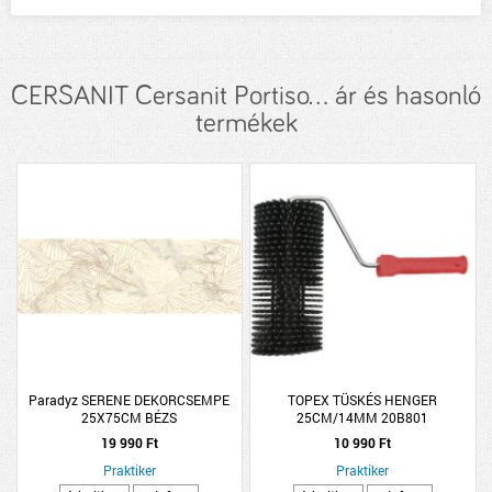
CERSANIT Cersanit Portiso... ár és hasonló
termékek
Paradyz SERENE DEKORCSEMPE
TOPEX TÜSKÉS HENGER
25X75CM BÉZS
25CM/14MM 20B801
19 990 Ft
10 990 Ft
Praktiker
Praktiker