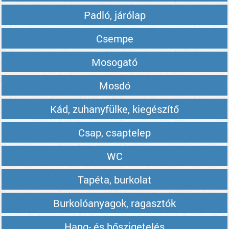
Padló, járólap
Csempe
Mosogató
Mosdó
Kád, zuhanyfülke, kiegészítő
Csap, csaptelep
WC
Tapéta, burkolat
Burkolóanyagok, ragasztók
Hang- és hőszigetelés