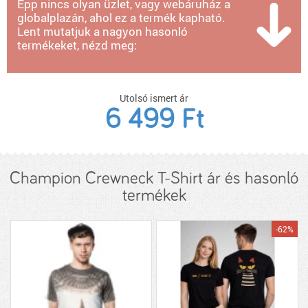
Épp nincs olyan üzlet, vagy webáruház a
globalplazán, ahol ez a termék kapható.
Lent mutatjuk a nagyon hasonló
termékeket, nézd meg:
Utolsó ismert ár
6 499 Ft
Champion Crewneck T-Shirt ár és hasonló
termékek
-62%