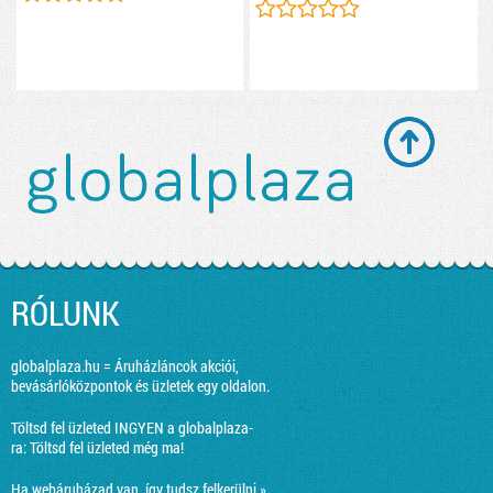
RÓLUNK
globalplaza.hu = Áruházláncok akciói,
bevásárlóközpontok és üzletek egy oldalon.
Töltsd fel üzleted INGYEN a globalplaza-
ra:
Töltsd fel üzleted még ma!
Ha webáruházad van, így tudsz felkerülni »