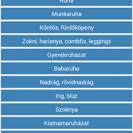
Ruha
Munkaruha
Köntös, fürdőköpeny
Zokni, harisnya, combfix, leggings
Gyerekruházat
Babaruha
Nadrág, rövidnadrág
Ing, blúz
Szoknya
Kismamaruházat