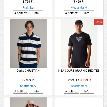
1 799 Ft
7 499 Ft
Praktiker
Media Markt
A bolthoz
Info
A bolthoz
Info
-31%
Dorko CHRISTIAN
NBA COURT GRAPHIC REG TEE
12 999 Ft
12 999 Ft
8 999 Ft
Sportfactory
Sportfactory
A bolthoz
Info
A bolthoz
Info