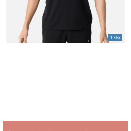
1 kép