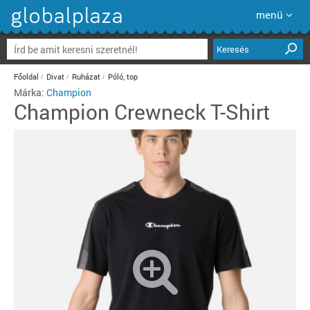
menü
Keresés
Főoldal
Divat
Ruházat
Póló, top
Márka:
Champion
Champion
Crewneck T-Shirt