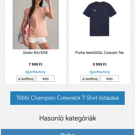
Dorko RAVENE
Puma teamGOAL Casuals Tee
7 999 Ft
9 999 Ft
Sportfactory
Sportfactory
A bolthoz
Info
A bolthoz
Info
Többi Champion Crewneck T-Shirt listázása
Hasonló kategóriák