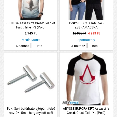
CENEGA Assassin's Creed: Leap of
Dorko DRK x SHANE54 -
Faith, fehér - S (Póló)
ZEBRAMACSKA
2 745 Ft
12 999 Ft
4 999 Ft
Media Markt
Sportfactory
A bolthoz
Info
A bolthoz
Info
SUKI Suki befúrható ajtópánt felső
ABYSSE EUROPA KFT. Assassin's
rész D=15mm horganyzott acél
Creed: Crest férfi - XL (Póló)