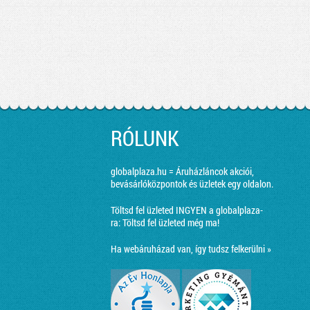
RÓLUNK
globalplaza.hu = Áruházláncok akciói,
bevásárlóközpontok és üzletek egy oldalon.
Töltsd fel üzleted INGYEN a globalplaza-
ra:
Töltsd fel üzleted még ma!
Ha webáruházad van, így tudsz felkerülni »