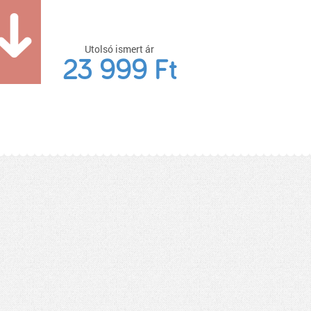
Utolsó ismert ár
23 999 Ft