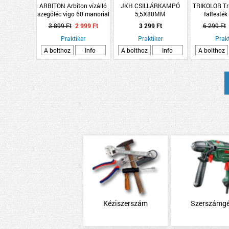
ARBITON Arbiton vízálló
JKH CSILLÁRKAMPÓ
TRIKOLOR Tri
szegőléc vigo 60 manorial
5,5X80MM
falfesték 
tölgy 220x6x1,5cm
HORGANYZOTT, SB-4
3 899 Ft
2 999 Ft
3 299 Ft
6 299 Ft
Praktiker
Praktiker
Prakt
A bolthoz
Info
A bolthoz
Info
A bolthoz
Kéziszerszám
Szerszámg