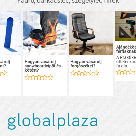
Faáru, barkácsléc, szegélyléc hírek
Ajándéköt
férfiakna
A Praktike
ötletei ka
árolj
Hogyan vásárolj
Hogyan vásárolj
fa alá.
ot?
snowboardcipőt és -
forgószéket?
kötést?