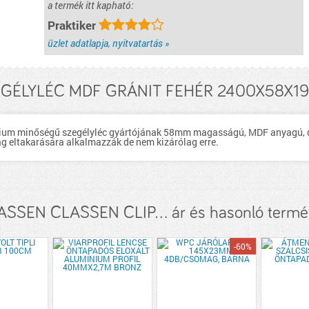
a termék itt kapható:
Praktiker
üzlet adatlapja, nyitvatartás »
EGÉLYLÉC MDF GRÁNIT FEHÉR 2400X58X19M
mium minőségű szegélyléc gyártójának 58mm magasságú, MDF anyagú, de
ag eltakarására alkalmazzák de nem kizárólag erre.
ASSEN CLASSEN CLIP... ár és hasonló termé
-60%