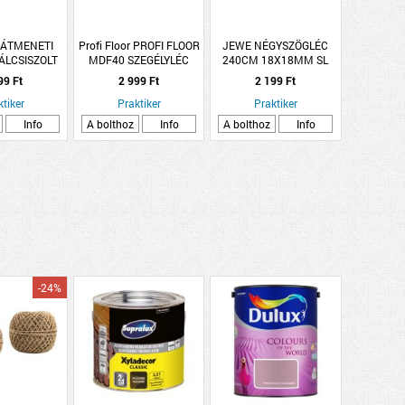
 ÁTMENETI
Profi Floor PROFI FLOOR
JEWE NÉGYSZÖGLÉC
ÁLCSISZOLT
MDF40 SZEGÉLYLÉC
240CM 18X18MM SL
NTAPADÓS
CHARLOTTE TÖLGY MDF
99 Ft
2 999 Ft
2 199 Ft
TÁN
2700X18X40MM PF40-
ktiker
Praktiker
17S
Praktiker
Info
A bolthoz
Info
A bolthoz
Info
-24%