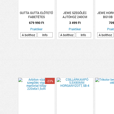
GUTTA GUTTA ELŐTETŐ
JEWE SZEGŐLÉC
JEWE HORN
FABETÉTES
AJTÓHOZ 240CM
BG10B
200X90X12,5 CM BS
KO1446V/S
679 990 Ft
3 499 Ft
709
TIMBER-LINE
SZÜRKE/FABETÉT
Praktiker
Praktiker
Prakt
A bolthoz
Info
A bolthoz
Info
A bolthoz
-23%