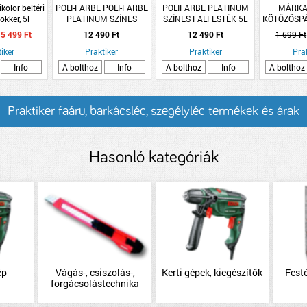
kolor beltéri
POLI-FARBE POLI-FARBE
POLIFARBE PLATINUM
MÁRKA
okker, 5l
PLATINUM SZÍNES
SZÍNES FALFESTÉK 5L
KÖTÖZŐSPÁ
BELTÉRI DISZPERZIÓS
VASVIRÁG V30
D=2/1,6MM
5 499 Ft
12 490 Ft
12 490 Ft
1 699 Ft
FALFESTÉK 5L V50
JUTA
iker
VESSZŐS KÖLES
Praktiker
Praktiker
Pra
Info
A bolthoz
Info
A bolthoz
Info
A bolthoz
Praktiker faáru, barkácsléc, szegélyléc termékek és árak
Hasonló kategóriák
ép
Vágás-, csiszolás-,
Kerti gépek, kiegészítők
Festé
forgácsolástechnika