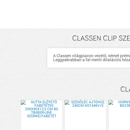
CLASSEN CLIP SZ
A Classen világpiacon vezető, német pré
Leggyakrabban a fal menti dilatációs héz
CL