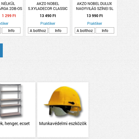
 NÉLKÜL
AKZO NOBEL
AKZO NOBEL DULUX
RGA 2DB-OS
S.XYLADECOR CLASSIC
NAGYVILÁG SZÍNEI 5L
 (20M+30M)
VÉKONYLAZÚR 2,5L
POVANCE VARÁZSA
1 299 Ft
13 490 Ft
13 990 Ft
-PAMUT
PALISZANDER
ktiker
OLDÓSZERES
Praktiker
Praktiker
Info
A bolthoz
Info
A bolthoz
Info
k, henger, ecset
Munkavédelmi eszközök