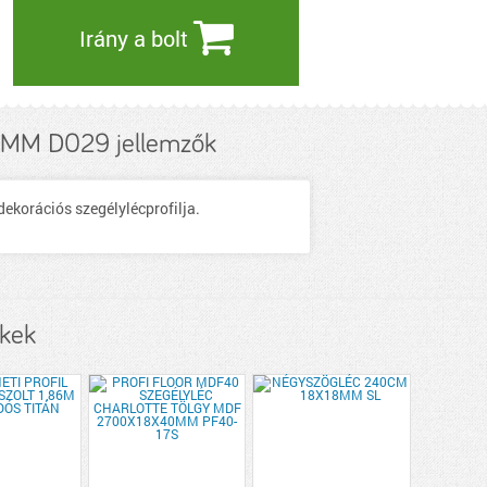
Irány a bolt
M D029 jellemzők
korációs szegélylécprofilja.
kek