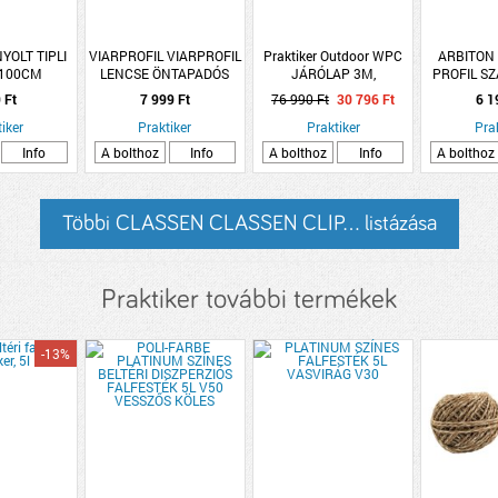
YOLT TIPLI
VIARPROFIL VIARPROFIL
Praktiker Outdoor WPC
ARBITON
 100CM
LENCSE ÖNTAPADÓS
JÁRÓLAP 3M,
PROFIL SZ
ELOXÁLT ALUMÍNIUM
145X23MM,
1,86M Ö
 Ft
7 999 Ft
76 990 Ft
30 796 Ft
6 1
PROFIL 40MMX2,7M
4DB/CSOMAG, BARNA
TI
iker
Praktiker
BRONZ
Praktiker
Pra
Info
A bolthoz
Info
A bolthoz
Info
A bolthoz
Többi CLASSEN CLASSEN CLIP... listázása
Praktiker további termékek
-13%