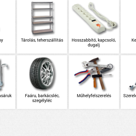
ny
Tárolás, teherszállítás
Hosszabbító, kapcsoló,
Ke
dugalj
asáruk
Faáru, barkácsléc,
Műhelyfelszerelés
Szerel
szegélyléc