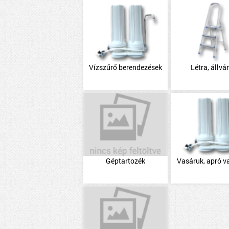
Vízszűrő berendezések
Létra, állvá
Géptartozék
Vasáruk, apró v