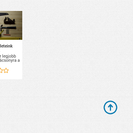
leteink
k
r legjobb
rácsonyra a