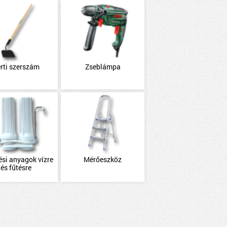
rti szerszám
Zseblámpa
ési anyagok vízre
Mérőeszköz
és fűtésre