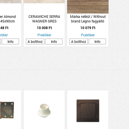
er Almond
CERAMICHE SERRA
Márka nélkül / Without
ó 45x90cm
WAGNER GRES
brand Legno fagyálló
 matt gres
PADLÓLAP 31X62CM,
kültéri barna 60x60cm
48 Ft
10 008 Ft
10 079 Ft
lólap
BEIGE
matt gres padlólap
ktiker
1,54M2/CS,PEI4,R9,FAGYÁLLÓ
Praktiker
Praktiker
Info
A bolthoz
Info
A bolthoz
Info