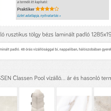
a termék itt kapható:
Praktiker
üzlet adatlapja, nyitvatartás »
lló rusztikus tölgy bézs laminált padló 1285
minált padló. 48 órás vízállósággal bí, nappaliban, hálószobában gyer
EN Classen Pool vízálló... ár és hasonló te