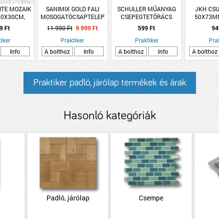
ITE MOZAIK
SANIMIX GOLD FALI
SCHULLER MŰANYAG
JKH CS
30X30CM,
MOSOGATÓCSAPTELEP
CSEPEGTETŐRÁCS
50X73MM
ÁN, MATT
18X23CM
HOR
9 Ft
11 990 Ft
9 999 Ft
599 Ft
94
iker
Praktiker
Praktiker
Pra
Info
A bolthoz
Info
A bolthoz
Info
A bolthoz
Praktiker padló, járólap termékek és árak
Hasonló kategóriák
Padló, járólap
Csempe