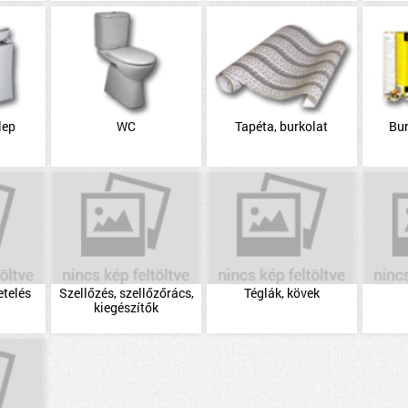
lep
WC
Tapéta, burkolat
Bu
etelés
Szellőzés, szellőzőrács,
Téglák, kövek
kiegészítők