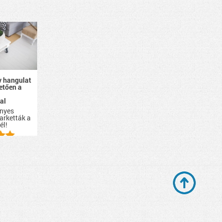
 hangulat
etően a
al
nyes
arketták a
él!