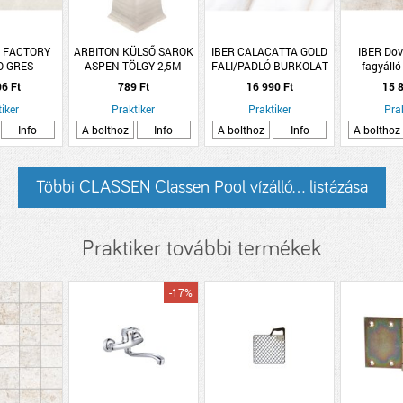
ILE FACTORY
ARBITON KÜLSŐ SAROK
IBER CALACATTA GOLD
IBER Dov
O GRES
ASPEN TÖLGY 2,5M
FALI/PADLÓ BURKOLAT
fagyáll
60X120CM,
LM55 108 2DB/CS
32X62,5CM,MÁRVÁNY
krémszínű
06 Ft
789 Ft
16 990 Ft
15 8
MAG, ANTIK
MINTÁS, 1M2/CSOMAG,
pad
2, &lt;R9,
iker
Praktiker
Praktiker
PEI4
Pra
ÁLLÓ
Info
A bolthoz
Info
A bolthoz
Info
A bolthoz
Többi CLASSEN Classen Pool vízálló... listázása
Praktiker további termékek
-17%