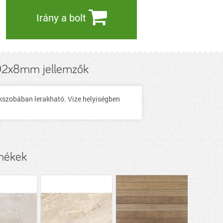
Irány a bolt
x192x8mm jellemzők
ekszobában lerakható. Vize helyiségben
rmékek