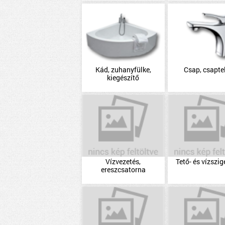
Kád, zuhanyfülke,
Csap, csapte
kiegészítő
Vízvezetés,
Tető- és vízszig
ereszcsatorna