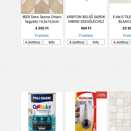
IBER Deco Saona Chiaro
ARBITON BELSŐ SAROK
E-tile E-T
fagyálló 16,5x16,5cm
HIBRID SZEGŐLÉCHEZ
BLANC
mintás világos terrakotta
VIGO 60 KAUKÁZUSI
PADLÓLAP 
6 595 Ft
969 Ft
25 9
színű matt gres padlólap
TÖLGY 2DB/CSOMAG
1,44M2/CSO
Praktiker
Praktiker
FEHÉR, PEI
Prakt
FAGY
A bolthoz
Info
A bolthoz
Info
A bolthoz
-10%