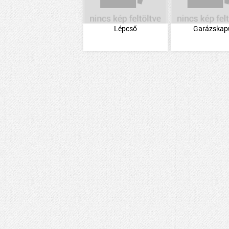
Lépcső
Garázskap