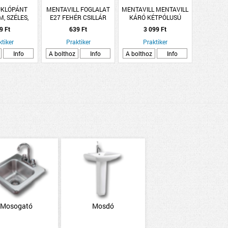
UKLÓPÁNT
MENTAVILL FOGLALAT
MENTAVILL MENTAVILL
, SZÉLES,
E27 FEHÉR CSILLÁR
KÁRÓ KÉTPÓLUSÚ
G. -
PATTINTÓ
KAPCSOLÓ KOMPLETT
9 Ft
639 Ft
3 099 Ft
IP20 BARNA
ktiker
Praktiker
Praktiker
Info
A bolthoz
Info
A bolthoz
Info
Mosogató
Mosdó