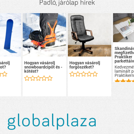
Padló, járólap hírek
Skandináv
megfizeth
Praktiker
parkettáiv
árolj
Hogyan vásárolj
Hogyan vásárolj
Kedvezmé
ot?
snowboardcipőt és -
forgószéket?
laminált p
kötést?
Praktikern