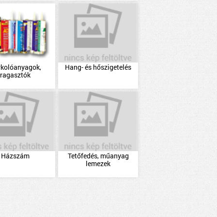
rkolóanyagok,
Hang- és hőszigetelés
ragasztók
Házszám
Tetőfedés, műanyag
lemezek