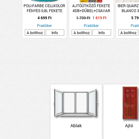
POLI-FARBE CELLKOLOR
AJTÓÜTKÖZŐ FEKETE
IBER QUARZ
FÉNYES 0,8L FEKETE
4DB+DŰBEL+CSAVAR
BLANCO 
FISCHER
KŐPORCEL
4 699 Ft
1 799 Ft
1 619 Ft
5 79
Praktiker
Praktiker
Prakt
A bolthoz
Info
A bolthoz
Info
A bolthoz
Ablak
Ajtó