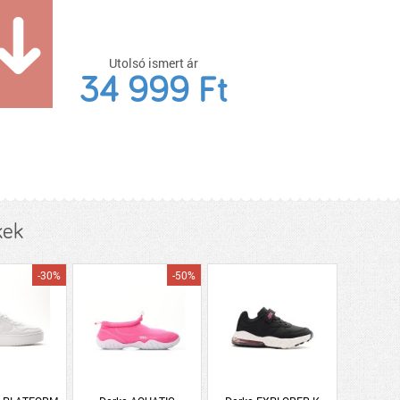
Utolsó ismert ár
34 999 Ft
kek
-30%
-50%