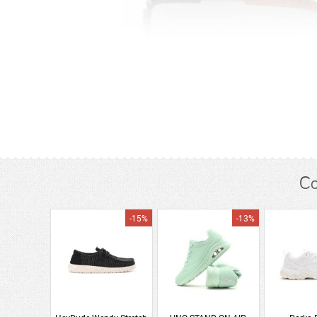
Co
-15%
-13%