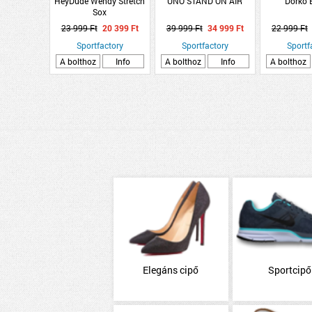
HeyDude Wendy Stretch
UNO STAND ON AIR
Dorko
Sox
23 999 Ft
20 399 Ft
39 999 Ft
34 999 Ft
22 999 Ft
Sportfactory
Sportfactory
Sportf
A bolthoz
Info
A bolthoz
Info
A bolthoz
Elegáns cipő
Sportcipő