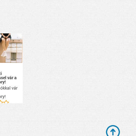
i
ssel vár a
ry!
ókkal vár
ry!