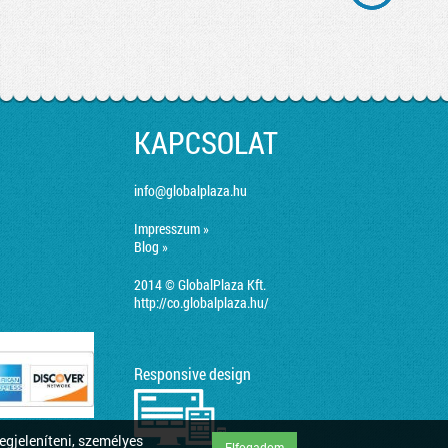
KAPCSOLAT
info@globalplaza.hu
Impresszum »
Blog »
2014 © GlobalPlaza Kft.
http://co.globalplaza.hu/
Responsive design
egjeleníteni, személyes
Elfogadom