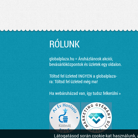
RÓLUNK
globalplaza.hu = Áruházláncok akciói,
bevásárlóközpontok és üzletek egy oldalon.
Töltsd fel üzleted INGYEN a globalplaza-
ra:
Töltsd fel üzleted még ma!
Ha webáruházad van, így tudsz felkerülni »
Látogatásod során cookie-kat használunk, a