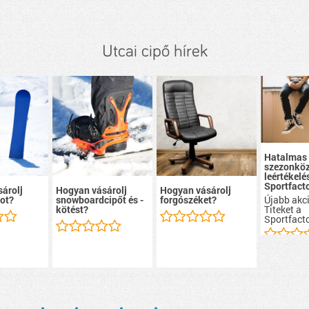
Utcai cipő hírek
Hatalmas
szezonköz
leértékelé
Sportfacto
árolj
Hogyan vásárolj
Hogyan vásárolj
Újabb akci
ot?
snowboardcipőt és -
forgószéket?
Titeket a
kötést?
Sportfacto