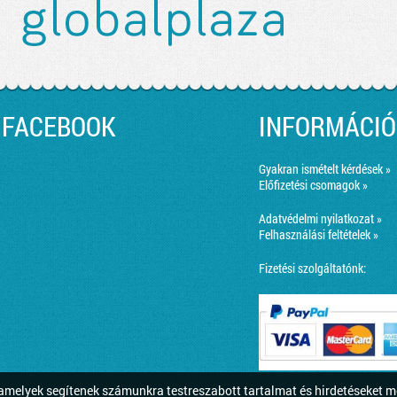
FACEBOOK
INFORMÁCIÓ
Gyakran ismételt kérdések »
Előfizetési csomagok »
Adatvédelmi nyilatkozat »
Felhasználási feltételek »
Fizetési szolgáltatónk:
melyek segítenek számunkra testreszabott tartalmat és hirdetéseket m