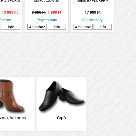
E PLATFORM
Dorko AQUATIC
Dorko EXPLORER K
13 999 Ft
3 999 Ft
1 999 Ft
17 999 Ft
factory
Playersroom
Sportfactory
Info
A bolthoz
Info
A bolthoz
Info
izma, bakancs
Cipő