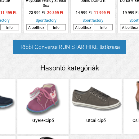
 BLADE
HeyDude Wendy Stretch
Dorko DOMO K
Dorko VIB
Sox
11 499 Ft
23 999 Ft
20 399 Ft
14 999 Ft
11 999 Ft
19 999 Ft
actory
Sportfactory
Sportfactory
Sport
Info
A bolthoz
Info
A bolthoz
Info
A bolthoz
Többi Converse RUN STAR HIKE listázása
Hasonló kategóriák
Gyerekcipő
Utcai cipő
Cs