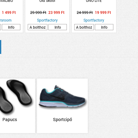
 MALIBU
Old Skool
UNO LITE
1 499 Ft
29 999 Ft
23 999 Ft
24 999 Ft
19 999 Ft
rsroom
Sportfactory
Sportfactory
Info
A bolthoz
Info
A bolthoz
Info
Papucs
Sportcipő