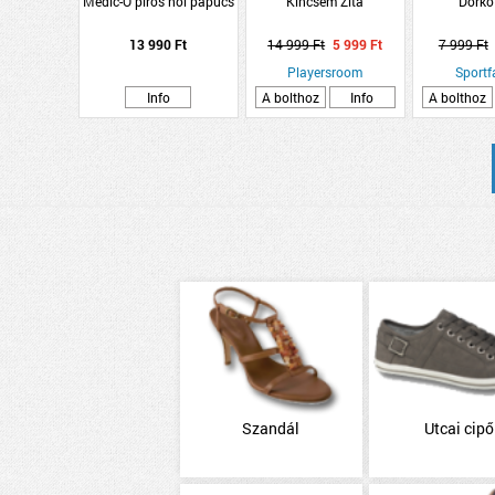
Medic-O piros női papucs
Kincsem Zita
Dorko
13 990 Ft
14 999 Ft
5 999 Ft
7 999 Ft
Playersroom
Sportf
Info
A bolthoz
Info
A bolthoz
Szandál
Utcai cipő