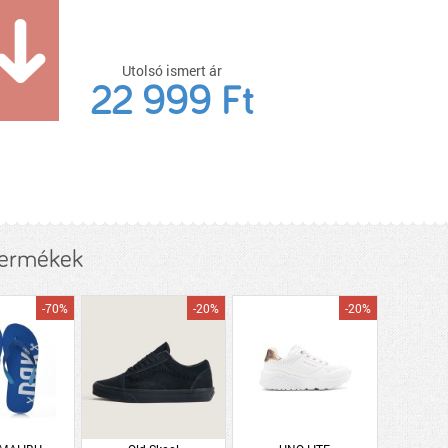
Utolsó ismert ár
22 999 Ft
termékek
-70%
-20%
-20%