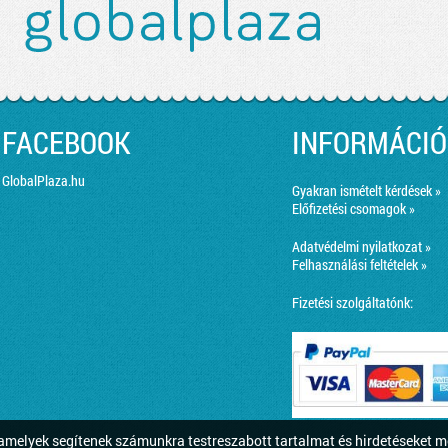
FACEBOOK
INFORMÁCIÓ
GlobalPlaza.hu
Gyakran ismételt kérdések »
Előfizetési csomagok »
Adatvédelmi nyilatkozat »
Felhasználási feltételek »
Fizetési szolgáltatónk:
melyek segítenek számunkra testreszabott tartalmat és hirdetéseket m