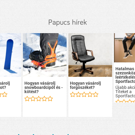
Papucs hírek
Hatalmas
szezonköz
leértékelé
Sportfacto
árolj
Hogyan vásárolj
Hogyan vásárolj
Újabb akci
ot?
snowboardcipőt és -
forgószéket?
Titeket a
kötést?
Sportfacto