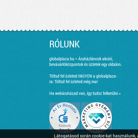
RÓLUNK
globalplaza.hu = Áruházláncok akciói,
bevásárlóközpontok és üzletek egy oldalon.
Töltsd fel üzleted INGYEN a globalplaza-
ra:
Töltsd fel üzleted még ma!
Ha webáruházad van, így tudsz felkerülni »
Látogatásod során cookie-kat használunk, a