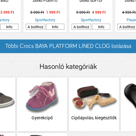
 BALI
Dorko PUERTO
Dorko SOFTLY
Dorko
3 999 Ft
5 999 Ft
1 999 Ft
9 999 Ft
4 999 Ft
4 999 Ft
actory
Sportfactory
Sportfactory
Playe
Info
A bolthoz
Info
A bolthoz
Info
A bolthoz
Többi Crocs BAYA PLATFORM LINED CLOG listázása
Hasonló kategóriák
Gyerekcipő
Cipőápolás, kiegészítők