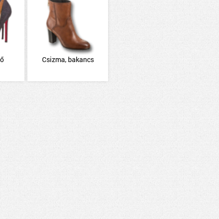
pő
Csizma, bakancs