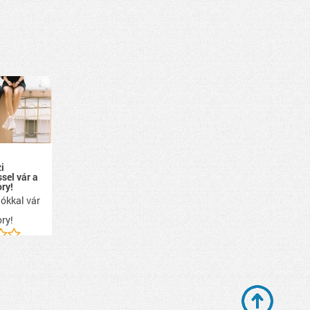
i
ssel vár a
ry!
ókkal vár
ry!