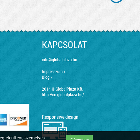
KAPCSOLAT
info@globalplaza.hu
Impresszum »
Blog »
2014 © GlobalPlaza Kft.
http://co.globalplaza.hu/
Responsive design
egjeleníteni, személyes
Elfogadom