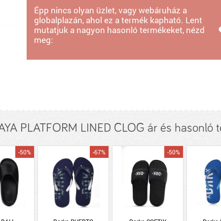
Épp nincs olyan üzlet, vagy webáruház a
globalplazán, ahol ez a termék kapható. Lent
mutatjuk a nagyon hasonló termékeket, nézd
meg:
AYA PLATFORM LINED CLOG ár és hasonló 
-50%
-67%
-50%