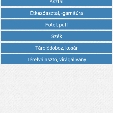
Asztal
Étkezőasztal, -garnitúra
Fotel, puff
Szék
Tárolódoboz, kosár
Térelválasztó, virágállvány