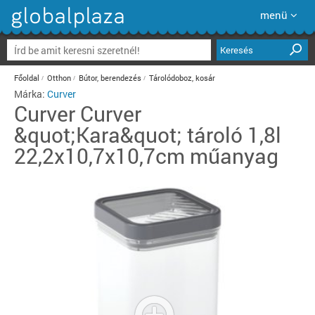
menü
Keresés
Főoldal
Otthon
Bútor, berendezés
Tárolódoboz, kosár
Márka:
Curver
Curver
Curver
&quot;Kara&quot; tároló 1,8l
22,2x10,7x10,7cm műanyag