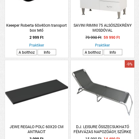
Keeeper Roberta 60x40cm transport
SAVINI RIMINI 75 ALSÓSZEKRÉNY
box tető
MOSDÓVAL
2 999 Ft
79 990 Ft
59 990 Ft
Praktiker
Praktiker
A bolthoz
Info
A bolthoz
Info
-9%
JEWE REGALO POLC 60X20 CM
D.J. LEISURE ÖSSZECSUKHATÓ
ANTRACIT
FÉMVÁZAS NAPOZÓÁGY, SZÜRKE
188X58X29CM
3 099 Ft
15 990 Ft
14 490 Ft