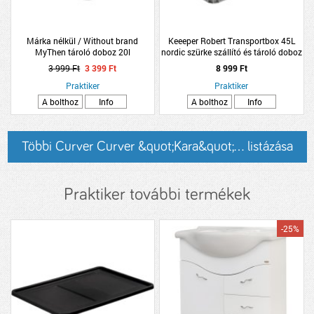
Márka nélkül / Without brand
Keeeper Robert Transportbox 45L
MyThen tároló doboz 20l
nordic szürke szállító és tároló doboz
17,7x38x39,5cm bézs-fekete
3 999 Ft
3 399 Ft
8 999 Ft
műanyag
Praktiker
Praktiker
A bolthoz
Info
A bolthoz
Info
Többi Curver Curver &quot;Kara&quot;... listázása
Praktiker további termékek
-25%