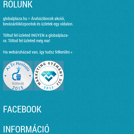
RÓLUNK
globalplaza.hu = Áruházláncok akciói,
bevásárlóközpontok és üzletek egy oldalon.
Töltsd fel üzleted INGYEN a globalplaza-
ra:
Töltsd fel üzleted még ma!
Ha webáruházad van, így tudsz felkerülni »
FACEBOOK
INFORMÁCIÓ