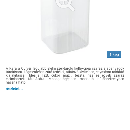
1 kép
A Kara a Curver legújabb élelmiszer-tároló kollekciója száraz alapanyagok
tárolására. Légmentesen záró fedéllel, átlátszó kivitelben, egymásra rakható
kialakítással. Ideális liszt, cukor, müzli, tészta, rizs és egyéb száraz
élelmiszerek tárolására. Mosogatógépben mosható, hűtőszekrényben
használható.
részletek...