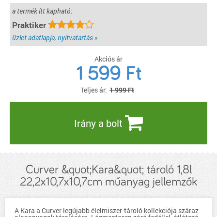
a termék itt kapható:
Praktiker
üzlet adatlapja, nyitvatartás »
Akciós ár
1 599
Ft
Teljes ár:
1 999 Ft
Irány a bolt
Curver &quot;Kara&quot; tároló 1,8l
22,2x10,7x10,7cm műanyag jellemzők
A Kara a Curver legújabb élelmiszer-tároló kollekciója száraz