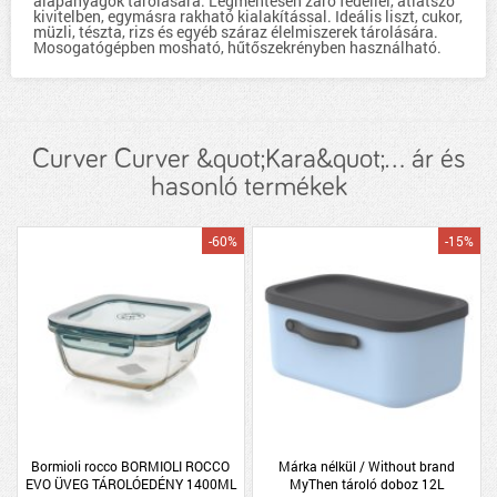
alapanyagok tárolására. Légmentesen záró fedéllel, átlátszó
kivitelben, egymásra rakható kialakítással. Ideális liszt, cukor,
müzli, tészta, rizs és egyéb száraz élelmiszerek tárolására.
Mosogatógépben mosható, hűtőszekrényben használható.
Curver Curver &quot;Kara&quot;... ár és
hasonló termékek
-60%
-15%
Bormioli rocco BORMIOLI ROCCO
Márka nélkül / Without brand
EVO ÜVEG TÁROLÓEDÉNY 1400ML
MyThen tároló doboz 12L