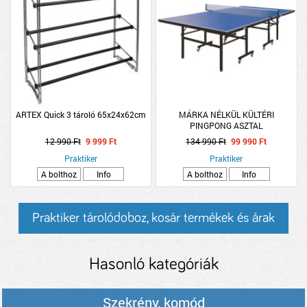
ARTEX Quick 3 tároló 65x24x62cm
MÁRKA NÉLKÜL KÜLTÉRI
PINGPONG ASZTAL
274X152.5X76CM
12 990 Ft
9 999 Ft
134 990 Ft
99 990 Ft
Praktiker
Praktiker
A bolthoz
Info
A bolthoz
Info
Praktiker tárolódoboz, kosár termékek és árak
Hasonló kategóriák
Szekrény, komód