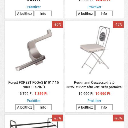
Praktiker
Praktiker
A bolthoz
Info
A bolthoz
Info
-80%
-45%
Forest FOREST FOGAS E1017 16
Reckmann Összecsukható
NIKKEL SZÍNŰ
38x51x86cm fém kerti szék párnával
6 799 Ft
1 359 Ft
19 990 Ft
10 990 Ft
Praktiker
Praktiker
A bolthoz
Info
A bolthoz
Info
-23%
-26%