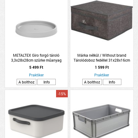
METALTEX Giro forgó tároló
Márka nélkül / Without brand
3,3x28x28cm szürke műanyag
Tárolódoboz fedéllel 31x28x16cm
világosszürke poliészter
5 499 Ft
1 599 Ft
Praktiker
Praktiker
A bolthoz
Info
A bolthoz
Info
-15%