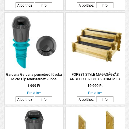
A bolthoz
Info
A bolthoz
Info
Gardena Gardena permetező fúvóka
FOREST STYLE MAGASÁGYÁS
Micro Dip rendszerhez 90°-os
ANGELIC 137L 80X60X36CM FA
1 999 Ft
19 990 Ft
Praktiker
Praktiker
A bolthoz
Info
A bolthoz
Info