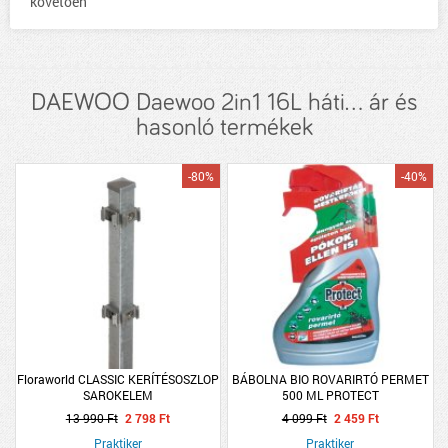
követően
DAEWOO Daewoo 2in1 16L háti... ár és
hasonló termékek
-80%
-40%
Floraworld CLASSIC KERÍTÉSOSZLOP
BÁBOLNA BIO ROVARIRTÓ PERMET
SAROKELEM
500 ML PROTECT
13 990 Ft
2 798 Ft
4 099 Ft
2 459 Ft
Praktiker
Praktiker