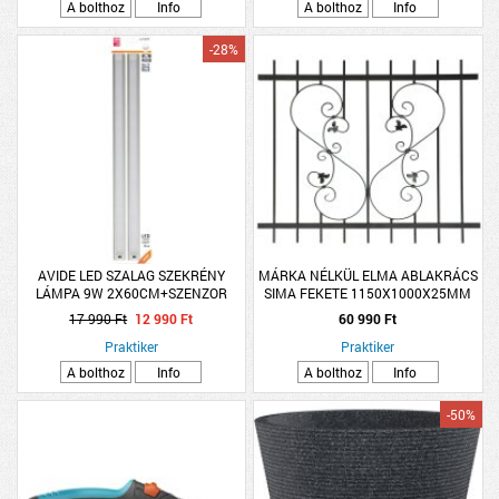
A bolthoz
Info
A bolthoz
Info
-28%
AVIDE LED SZALAG SZEKRÉNY
MÁRKA NÉLKÜL ELMA ABLAKRÁCS
LÁMPA 9W 2X60CM+SZENZOR
SIMA FEKETE 1150X1000X25MM
17 990 Ft
12 990 Ft
60 990 Ft
Praktiker
Praktiker
A bolthoz
Info
A bolthoz
Info
-50%