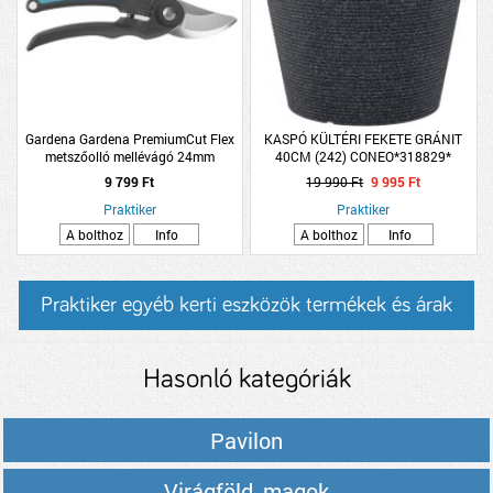
Gardena Gardena PremiumCut Flex
KASPÓ KÜLTÉRI FEKETE GRÁNIT
metszőolló mellévágó 24mm
40CM (242) CONEO*318829*
9 799 Ft
19 990 Ft
9 995 Ft
Praktiker
Praktiker
A bolthoz
Info
A bolthoz
Info
Praktiker egyéb kerti eszközök termékek és árak
Hasonló kategóriák
Pavilon
Virágföld, magok