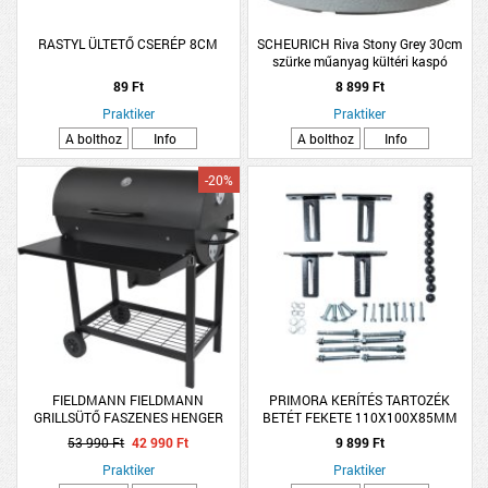
RASTYL ÜLTETŐ CSERÉP 8CM
SCHEURICH Riva Stony Grey 30cm
szürke műanyag kültéri kaspó
89 Ft
8 899 Ft
Praktiker
Praktiker
A bolthoz
Info
A bolthoz
Info
-20%
FIELDMANN FIELDMANN
PRIMORA KERÍTÉS TARTOZÉK
GRILLSÜTŐ FASZENES HENGER
BETÉT FEKETE 110X100X85MM
ALAKÚ FZG 1007 GRILLEZÉSI
53 990 Ft
42 990 Ft
9 899 Ft
TERÜLET 71X38 CM
Praktiker
Praktiker