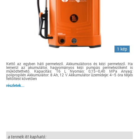
1 kép
Kettő az egyben háti permetező. Akkumulátoros és kézi permetező. Ha
lemerül az akumulátor, hagyományos kézi pumpás permetezőként is
működtethető. Kapacitás: 16 L Nyomás: 0,15–0,40 MPa Anyag:
polipropilén Akkumulátor: 8 Ah, 12 V Akkumulátor üzemideje: 4–5 óra teljes
feltöltést követően
részletek...
a termék itt kapható: