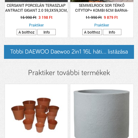
CERSANIT PORCELÁN TERASZLAP
SEMMELROCK SOR TÉRKŐ
ANTRACIT GIGANT 2.0 59,3X59,3CM,
CITYTOP+ KOMBI 6CM BARNA-
G1 2DARAB
FEHÉR
15 990 Ft
3 198 Ft
11 990 Ft
9 879 Ft
Praktiker
Praktiker
A bolthoz
Info
A bolthoz
Info
Többi DAEWOO Daewoo 2in1 16L háti... listázása
Praktiker további termékek