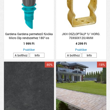
Gardena Gardena permetező fúvóka
JKH OSZLOPTALP 'U ' HORG.
Micro Dip rendszerhez 180°-os
70X60X120/4MM
1 999 Ft
4 299 Ft
Praktiker
Praktiker
A bolthoz
Info
A bolthoz
Info
-80%
-18%