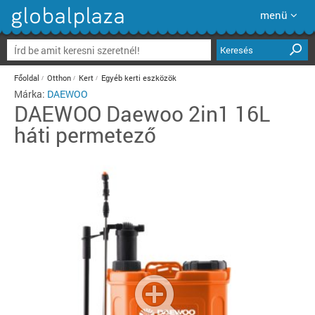
menü
Keresés
Főoldal
Otthon
Kert
Egyéb kerti eszközök
Márka:
DAEWOO
DAEWOO
Daewoo 2in1 16L
háti permetező