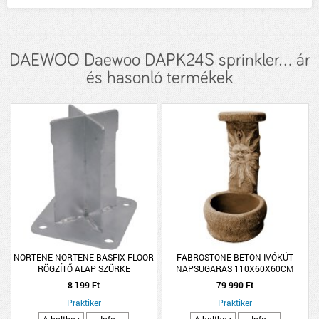
DAEWOO Daewoo DAPK24S sprinkler... ár
és hasonló termékek
NORTENE NORTENE BASFIX FLOOR
FABROSTONE BETON IVÓKÚT
RÖGZÍTŐ ALAP SZÜRKE
NAPSUGARAS 110X60X60CM
170KG CSAP NÉLKÜL
8 199 Ft
79 990 Ft
Praktiker
Praktiker
A bolthoz
Info
A bolthoz
Info