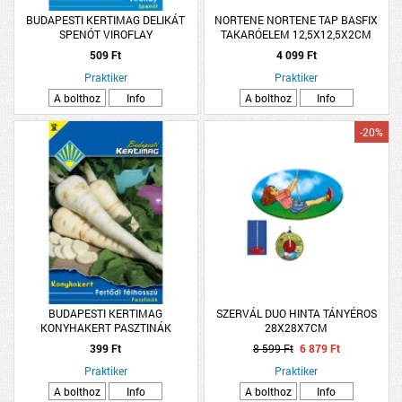
BUDAPESTI KERTIMAG DELIKÁT
NORTENE NORTENE TAP BASFIX
SPENÓT VIROFLAY
TAKARÓELEM 12,5X12,5X2CM
BARNA
509 Ft
4 099 Ft
Praktiker
Praktiker
A bolthoz
Info
A bolthoz
Info
-20%
BUDAPESTI KERTIMAG
SZERVÁL DUO HINTA TÁNYÉROS
KONYHAKERT PASZTINÁK
28X28X7CM
FÉLHOSSZÚ
399 Ft
8 599 Ft
6 879 Ft
Praktiker
Praktiker
A bolthoz
Info
A bolthoz
Info