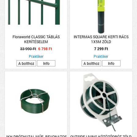
Floraworld CLASSIC TÁBLÁS
INTERMAS SQUARE KERTI RÁCS
KERÍTÉSELEM
1X5M ZÖLD
33 990 Ft
6 798 Ft
7 299 Ft
Praktiker
Praktiker
A bolthoz
Info
A bolthoz
Info
JKH DRÓTHUZAL MŰE. BEVONATOS
OUTSIDE LIVING KÖTÖZŐDRÓT ZÖLD