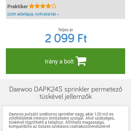
Praktiker
üzlet adatlapja, nyitvatartás »
Teljes ár
2 099
Ft
Irány a bolt
Daewoo DAPK24S sprinkler permetező
tüskével jellemzők
Daewoo pulzáló szektoros sprinkler nagy, akár 120 m2-es
zöldfelületek intenzív öntözésére szolgál. Ahol szükséges,
tüskével rögzíthető a talajhoz. Állítható magasságú,
kompatibilis az összes szokásos csatlakozórendszerrel