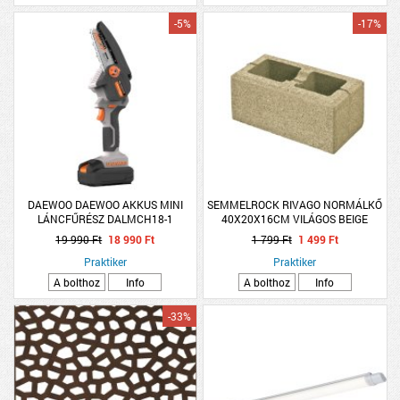
-5%
-17%
DAEWOO DAEWOO AKKUS MINI
SEMMELROCK RIVAGO NORMÁLKŐ
LÁNCFŰRÉSZ DALMCH18-1
40X20X16CM VILÁGOS BEIGE
AKKUVAL ÉS TÖLTŐVEL
19 990 Ft
18 990 Ft
1 799 Ft
1 499 Ft
Praktiker
Praktiker
A bolthoz
Info
A bolthoz
Info
-33%