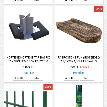
-21%
NORTENE NORTENE TAP BASFIX
FABROSTONE FŰNYÍRÓSZEGÉLY
TAKARÓELEM 12,5X12,5X2CM
13,5X20X4,5CM, FAGYÁLLÓ
BARNA
4 099 Ft
1 899 Ft
1 499 Ft
Praktiker
Praktiker
A bolthoz
Info
A bolthoz
Info
-80%