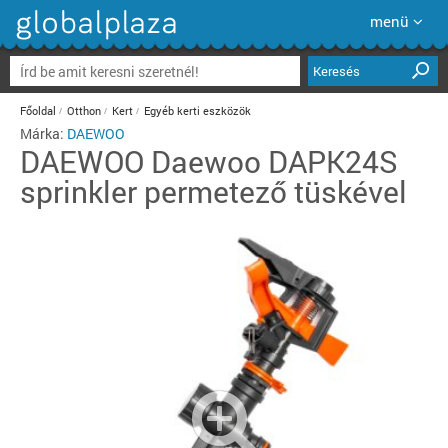
menü
Keresés
Főoldal
Otthon
Kert
Egyéb kerti eszközök
Márka:
DAEWOO
DAEWOO
Daewoo DAPK24S
sprinkler permetező tüskével