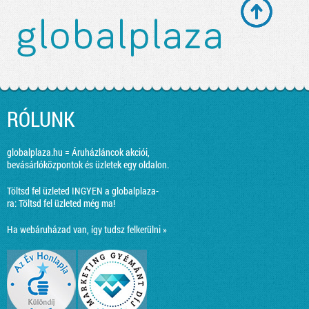
RÓLUNK
globalplaza.hu = Áruházláncok akciói,
bevásárlóközpontok és üzletek egy oldalon.
Töltsd fel üzleted INGYEN a globalplaza-
ra:
Töltsd fel üzleted még ma!
Ha webáruházad van, így tudsz felkerülni »