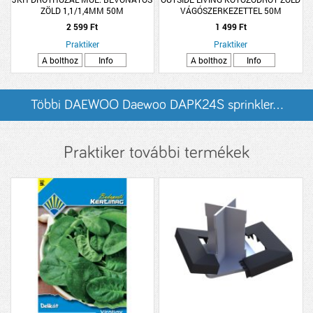
ZÖLD 1,1/1,4MM 50M
VÁGÓSZERKEZETTEL 50M
2 599 Ft
1 499 Ft
Praktiker
Praktiker
A bolthoz
Info
A bolthoz
Info
Többi DAEWOO Daewoo DAPK24S sprinkler...
listázása
Praktiker további termékek