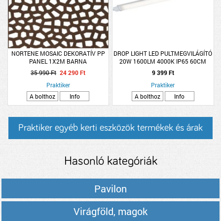
NORTENE MOSAIC DEKORATÍV PP
DROP LIGHT LED PULTMEGVILÁGÍTÓ
PANEL 1X2M BARNA
20W 1600LM 4000K IP65 60CM
35 990 Ft
24 290 Ft
9 399 Ft
Praktiker
Praktiker
A bolthoz
Info
A bolthoz
Info
Praktiker egyéb kerti eszközök termékek és árak
Hasonló kategóriák
Pavilon
Virágföld, magok