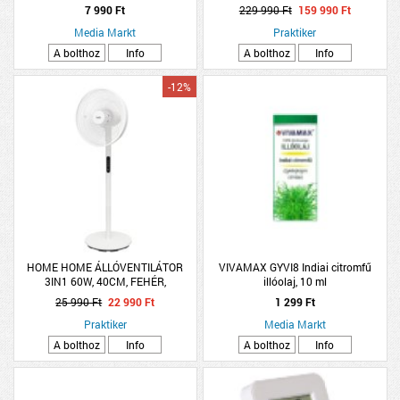
7 990 Ft
229 990 Ft
159 990 Ft
Media Markt
Praktiker
A bolthoz
Info
A bolthoz
Info
-12%
HOME HOME ÁLLÓVENTILÁTOR
VIVAMAX GYVI8 Indiai citromfű
3IN1 60W, 40CM, FEHÉR,
illóolaj, 10 ml
TÁVIRÁNYÍTÓVAL
25 990 Ft
22 990 Ft
1 299 Ft
Praktiker
Media Markt
A bolthoz
Info
A bolthoz
Info