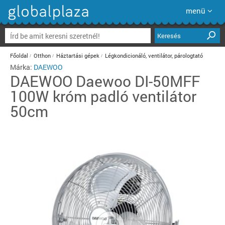
menü
Keresés
Főoldal
Otthon
Háztartási gépek
Légkondicionáló, ventilátor, párologtató
Márka:
DAEWOO
DAEWOO
Daewoo DI-50MFF
100W króm padló ventilátor
50cm