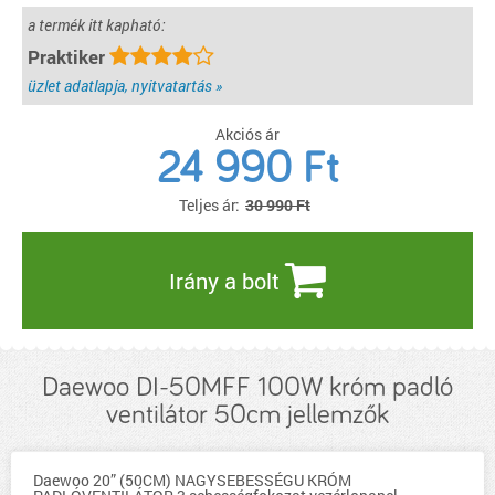
a termék itt kapható:
Praktiker
üzlet adatlapja, nyitvatartás »
Akciós ár
24 990
Ft
Teljes ár:
30 990 Ft
Irány a bolt
Daewoo DI-50MFF 100W króm padló
ventilátor 50cm jellemzők
Daewoo 20” (50CM) NAGYSEBESSÉGU KRÓM