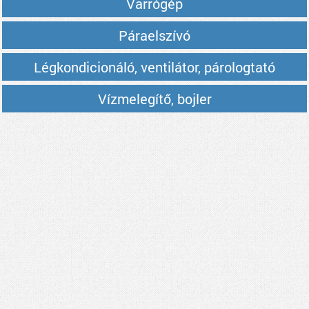
Varrógép
Páraelszívó
Légkondicionáló, ventilátor, párologtató
Vízmelegítő, bojler