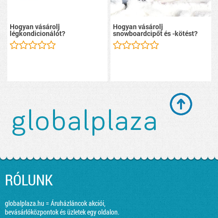
Hogyan vásárolj
Hogyan vásárolj
légkondicionálót?
snowboardcipőt és -kötést?
RÓLUNK
globalplaza.hu = Áruházláncok akciói,
bevásárlóközpontok és üzletek egy oldalon.