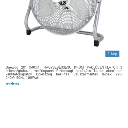
1 kép
Daewoo 20” (50CM) NAGYSEBESSÉGU KRÓM PADLÓVENTILÁTOR 3
sebességfokozat vezérlopanel Biztonsági spirálrács Tartós alumínium
ventilátorlapátok Dolésszög beállítás Csúszásmentes talpak 220-
240V~50Hz, 100Watt
részletek...