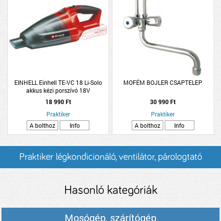
EINHELL Einhell TE-VC 18 Li-Solo
MOFÉM BOJLER CSAPTELEP
akkus kézi porszívó 18V
18 990 Ft
30 990 Ft
Praktiker
Praktiker
A bolthoz
Info
A bolthoz
Info
Praktiker légkondicionáló, ventilátor, párologtató
termékek és árak
Hasonló kategóriák
Mosógép, szárítógép