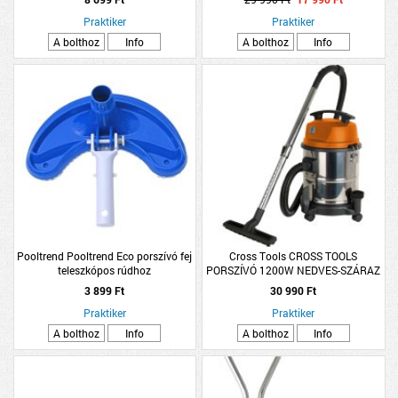
Praktiker
Praktiker
A bolthoz
Info
A bolthoz
Info
Pooltrend Pooltrend Eco porszívó fej
Cross Tools CROSS TOOLS
teleszkópos rúdhoz
PORSZÍVÓ 1200W NEDVES-SZÁRAZ
20L NTAS 1200
3 899 Ft
30 990 Ft
Praktiker
Praktiker
A bolthoz
Info
A bolthoz
Info