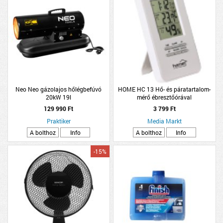
Neo Neo gázolajos hőlégbefúvó
HOME HC 13 Hő- és páratartalom-
20kW 19l
mérő ébresztőórával
129 990 Ft
3 799 Ft
Praktiker
Media Markt
A bolthoz
Info
A bolthoz
Info
-15%