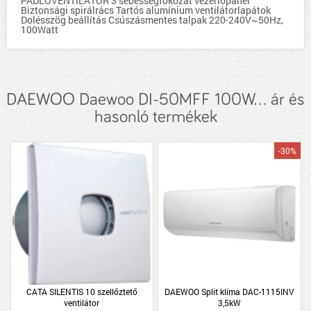
PADLÓVENTILÁTOR 3 sebességfokozat vezérlopanel
Biztonsági spirálrács Tartós alumínium ventilátorlapátok
Dolésszög beállítás Csúszásmentes talpak 220-240V~50Hz,
100Watt
DAEWOO Daewoo DI-50MFF 100W... ár és
hasonló termékek
-30%
CATA SILENTIS 10 szellőztető
DAEWOO Split klíma DAC-1115INV
ventilátor
3,5kW