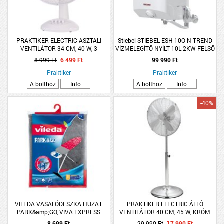
PRAKTIKER ELECTRIC ASZTALI
Stiebel STIEBEL ESH 10O-N TREND
VENTILÁTOR 34 CM, 40 W, 3
VÍZMELEGÍTŐ NYÍLT 10L 2KW FELSŐ
FOKOZAT, FEHÉR
SZERELÉSŰ CSAPTELEPPEL
8 999 Ft
6 499 Ft
99 990 Ft
Praktiker
Praktiker
A bolthoz
Info
A bolthoz
Info
-40%
VILEDA VASALÓDESZKA HUZAT
PRAKTIKER ELECTRIC ÁLLÓ
PARK&amp;GO, VIVA EXPRESS
VENTILÁTOR 40 CM, 45 W, KRÓM
VILEDA
8 699 Ft
29 990 Ft
17 990 Ft