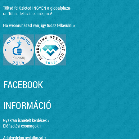
Töltsd fel üzleted INGYEN a globalplaza-
ra:
Töltsd fel üzleted még ma!
Ha webáruházad van, így tudsz felkerülni »
FACEBOOK
INFORMÁCIÓ
Gyakran ismételt kérdések »
Előfizetési csomagok »
Adatvédelmi nyilatkozat »