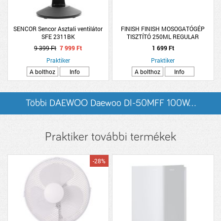
SENCOR Sencor Asztali ventilátor
FINISH FINISH MOSOGATÓGÉP
SFE 2311BK
TISZTÍTÓ 250ML REGULAR
9 399 Ft
7 999 Ft
1 699 Ft
Praktiker
Praktiker
A bolthoz
Info
A bolthoz
Info
Többi DAEWOO Daewoo DI-50MFF 100W...
listázása
Praktiker további termékek
-28%