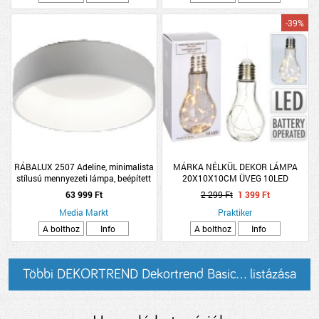
-39%
RÁBALUX 2507 Adeline, minimalista
MÁRKA NÉLKÜL DEKOR LÁMPA
stílusú mennyezeti lámpa, beépített
20X10X10CM ÜVEG 10LED
LED LED 26W matt fehér
ELEMMEL
63 999 Ft
2 299 Ft
1 399 Ft
Media Markt
Praktiker
A bolthoz
Info
A bolthoz
Info
Többi DEKORTREND Dekortrend Basic... listázása