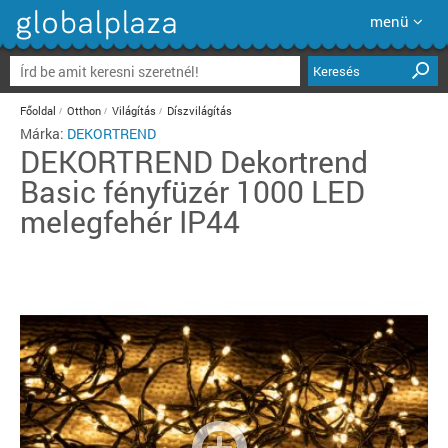
menü
Keresés
Főoldal
Otthon
Világítás
Díszvilágítás
Márka:
DEKORTREND
DEKORTREND
Dekortrend
Basic fényfüzér 1000 LED
melegfehér IP44