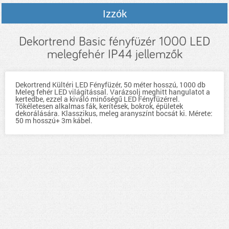
Izzók
Dekortrend Basic fényfüzér 1000 LED
melegfehér IP44 jellemzők
Dekortrend Kültéri LED Fényfüzér, 50 méter hosszú, 1000 db
Meleg fehér LED világítással. Varázsolj meghitt hangulatot a
kertedbe, ezzel a kiváló minőségű LED Fényfüzérrel.
Tökéletesen alkalmas fák, kerítések, bokrok, épületek
dekorálására. Klasszikus, meleg aranyszínt bocsát ki. Mérete:
50 m hosszú+ 3m kábel.