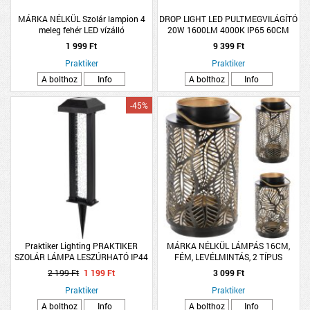
MÁRKA NÉLKÜL Szolár lampion 4
DROP LIGHT LED PULTMEGVILÁGÍTÓ
meleg fehér LED vízálló
20W 1600LM 4000K IP65 60CM
1 999 Ft
9 399 Ft
Praktiker
Praktiker
A bolthoz
Info
A bolthoz
Info
-45%
Praktiker Lighting PRAKTIKER
MÁRKA NÉLKÜL LÁMPÁS 16CM,
SZOLÁR LÁMPA LESZÚRHATÓ IP44
FÉM, LEVÉLMINTÁS, 2 TÍPUS
MELEGFEHÉR LED 7,5X30CM
2 199 Ft
1 199 Ft
3 099 Ft
MŰANYAG FEKETE
Praktiker
Praktiker
A bolthoz
Info
A bolthoz
Info