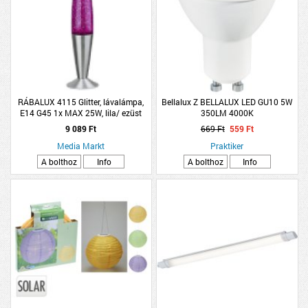
RÁBALUX 4115 Glitter, lávalámpa,
Bellalux Z BELLALUX LED GU10 5W
E14 G45 1x MAX 25W, lila/ ezüst
350LM 4000K
9 089 Ft
669 Ft
559 Ft
Media Markt
Praktiker
A bolthoz
Info
A bolthoz
Info