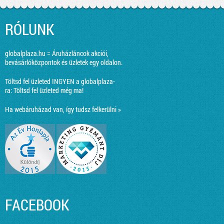
RÓLUNK
globalplaza.hu = Áruházláncok akciói,
bevásárlóközpontok és üzletek egy oldalon.
Töltsd fel üzleted INGYEN a globalplaza-
ra:
Töltsd fel üzleted még ma!
Ha webáruházad van, így tudsz felkerülni »
FACEBOOK