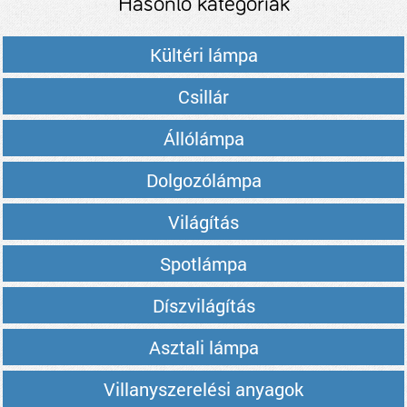
Hasonló kategóriák
Kültéri lámpa
Csillár
Állólámpa
Dolgozólámpa
Világítás
Spotlámpa
Díszvilágítás
Asztali lámpa
Villanyszerelési anyagok