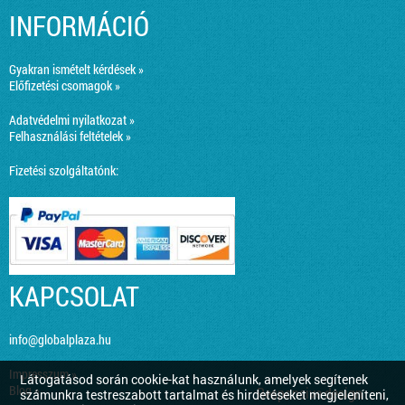
INFORMÁCIÓ
Gyakran ismételt kérdések »
Előfizetési csomagok »
Adatvédelmi nyilatkozat »
Felhasználási feltételek »
Fizetési szolgáltatónk:
KAPCSOLAT
info@globalplaza.hu
Impresszum »
Látogatásod során cookie-kat használunk, amelyek segítenek
Blog »
Responsive design
számunkra testreszabott tartalmat és hirdetéseket megjeleníteni,