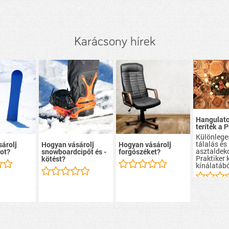
Karácsony hírek
Hangulato
teríték a 
Különlege
tálalás és
árolj
Hogyan vásárolj
Hogyan vásárolj
asztaldek
ot?
snowboardcipőt és -
forgószéket?
Praktiker 
kötést?
kínálatábó