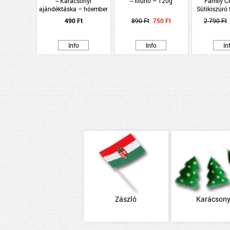
-- Karácsonyi
-- Műhó – 120g
Family C
ajándéktáska – hóember
Sütikiszúró
figurás – kék
mézeskalá
490 Ft
890 Ft
750 Ft
2 790 Ft
Info
Info
In
Zászló
Karácson