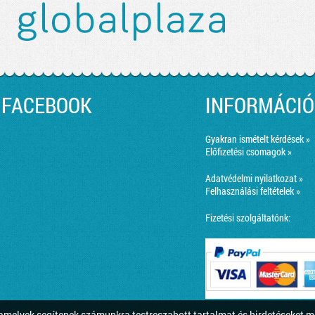
FACEBOOK
INFORMÁCIÓ
Gyakran ismételt kérdések »
Előfizetési csomagok »
Adatvédelmi nyilatkozat »
Felhasználási feltételek »
Fizetési szolgáltatónk:
melyek segítenek számunkra testreszabott tartalmat és hirdetéseket m