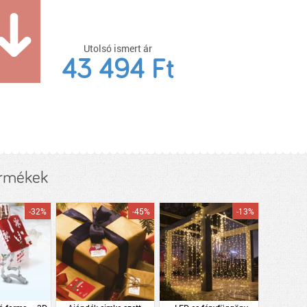
Utolsó ismert ár
43 494 Ft
ermékek
-32%
-45%
-13%