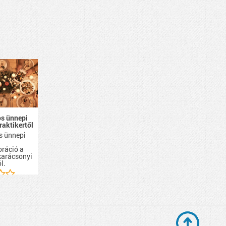
s ünnepi
Praktikertől
s ünnepi
oráció a
karácsonyi
l.