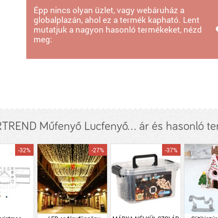
Épp nincs olyan üzlet, vagy webáruház a
globalplazán, ahol ez a termék kapható. Lent
mutatjuk a nagyon hasonló termékeket, nézd
meg:
REND Műfenyő Lucfenyő... ár és hasonló t
-32%
-27%
-37%