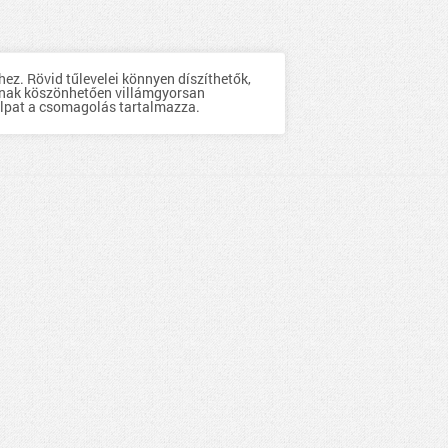
z. Rövid tűlevelei könnyen díszíthetők,
iónak köszönhetően villámgyorsan
talpat a csomagolás tartalmazza.