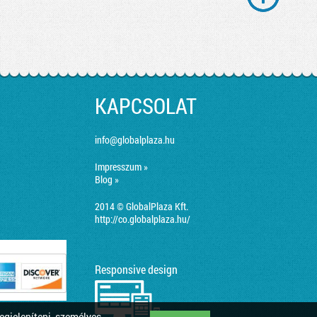
KAPCSOLAT
info@globalplaza.hu
Impresszum »
Blog »
2014 © GlobalPlaza Kft.
http://co.globalplaza.hu/
Responsive design
egjeleníteni, személyes