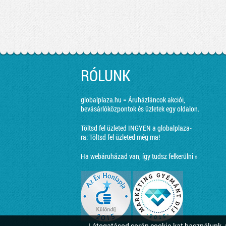
RÓLUNK
globalplaza.hu = Áruházláncok akciói,
bevásárlóközpontok és üzletek egy oldalon.
Töltsd fel üzleted INGYEN a globalplaza-
ra:
Töltsd fel üzleted még ma!
Ha webáruházad van, így tudsz felkerülni »
Látogatásod során cookie-kat használunk, a