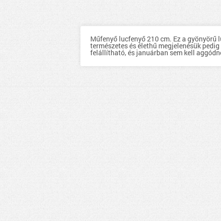
Műfenyő lucfenyő 210 cm. Ez a gyönyörű l
természetes és élethű megjelenésük pedig
felállítható, és januárban sem kell aggód