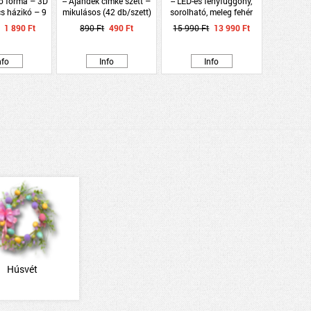
úró forma – 3D
-- Ajándék cimke szett –
-- LED-es fényfüggöny,
s házikó – 9
mikulásos (42 db/szett)
sorolható, meleg fehér
szett
3x3m (300 LED)
1 890 Ft
890 Ft
490 Ft
15 990 Ft
13 990 Ft
nfo
Info
Info
Húsvét