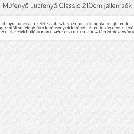
Műfenyő Lucfenyő Classic 210cm jellemzők
ucfenyő műfenyő tökéletes választás az ünnepi hangulat megteremtéséhe
 garantáltan feldobják a karácsonyi dekorációt. A pántos ágkonstrukc
nod a tűlevelek hullása miatt. Mérete: 210 x 140 cm. A fém karácsonyfa