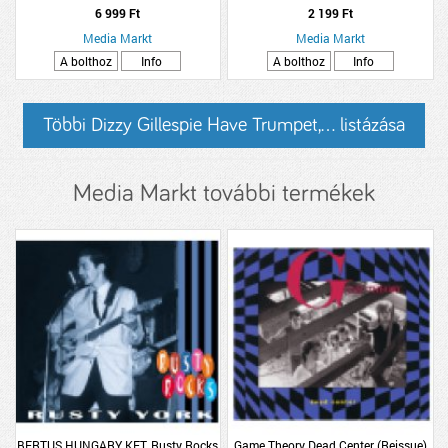
6 999 Ft
2 199 Ft
Media Markt
Media Markt
A bolthoz
Info
A bolthoz
Info
Többi Dizzy Gillespie Have Trumpet,... listázása
Media Markt további termékek
BERTUS HUNGARY KFT. Rusty Rocks
Game Theory Dead Center (Reissue)