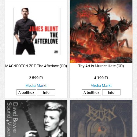
MAGNEOTON ZRT. The Afterlove (CD)
Thy Art Is Murder Hate (CD)
2 599 Ft
4 199 Ft
Media Markt
Media Markt
A bolthoz
Info
A bolthoz
Info