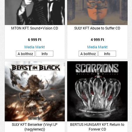
MTON KFT. Sound+Vision CD
SULY KFT Abuse to Suffer CD
6 999 Ft
4 999 Ft
Media Markt
Media Markt
A bolthoz
Info
A bolthoz
Info
SULY KFT Berserker (Vinyl LP
BERTUS HUNGARY KFT. Return to
(nagylemez))
Forever CD