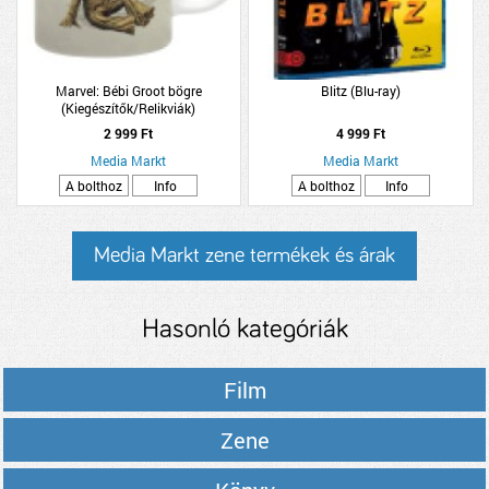
Marvel: Bébi Groot bögre
Blitz (Blu-ray)
(Kiegészítők/Relikviák)
2 999 Ft
4 999 Ft
Media Markt
Media Markt
A bolthoz
Info
A bolthoz
Info
Media Markt zene termékek és árak
Hasonló kategóriák
Film
Zene