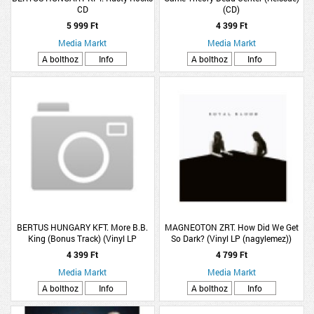
CD
(CD)
5 999 Ft
4 399 Ft
Media Markt
Media Markt
A bolthoz
Info
A bolthoz
Info
BERTUS HUNGARY KFT. More B.B.
MAGNEOTON ZRT. How Did We Get
King (Bonus Track) (Vinyl LP
So Dark? (Vinyl LP (nagylemez))
(nagylemez))
4 399 Ft
4 799 Ft
Media Markt
Media Markt
A bolthoz
Info
A bolthoz
Info