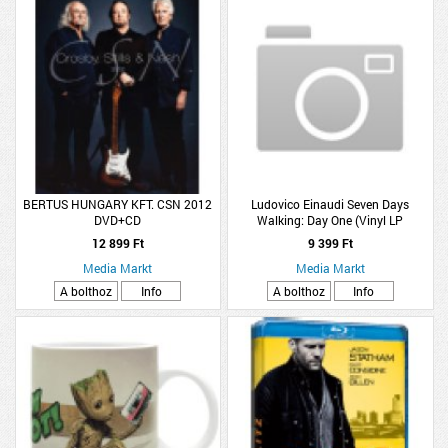
BERTUS HUNGARY KFT. CSN 2012
Ludovico Einaudi Seven Days
DVD+CD
Walking: Day One (Vinyl LP
(nagylemez))
12 899 Ft
9 399 Ft
Media Markt
Media Markt
A bolthoz
Info
A bolthoz
Info