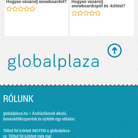
Hogyan vásárolj snowboardot?
Hogyan vásárolj
snowboardcipőt és -kötést?
RÓLUNK
globalplaza.hu = Áruházláncok akciói,
bevásárlóközpontok és üzletek egy oldalon.
Töltsd fel üzleted INGYEN a globalplaza-
ra:
Töltsd fel üzleted még ma!