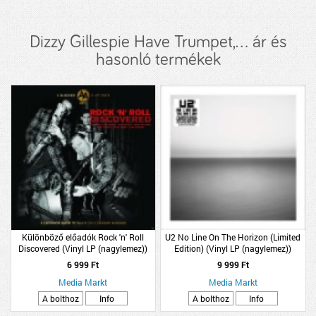
Dizzy Gillespie Have Trumpet,... ár és
hasonló termékek
Különböző előadók Rock 'n' Roll
U2 No Line On The Horizon (Limited
Discovered (Vinyl LP (nagylemez))
Edition) (Vinyl LP (nagylemez))
6 999 Ft
9 999 Ft
Media Markt
Media Markt
A bolthoz
Info
A bolthoz
Info