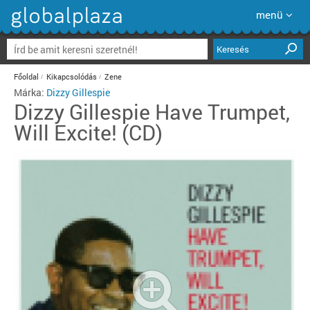
menü
Keresés
Főoldal
Kikapcsolódás
Zene
Márka:
Dizzy Gillespie
Dizzy Gillespie
Have Trumpet,
Will Excite! (CD)