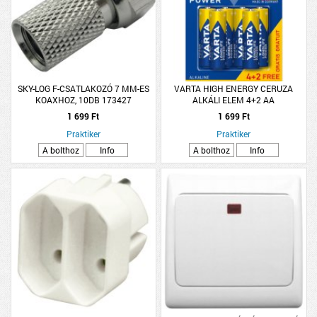
SKY-LOG F-CSATLAKOZÓ 7 MM-ES
VARTA HIGH ENERGY CERUZA
KOAXHOZ, 10DB 173427
ALKÁLI ELEM 4+2 AA
1 699 Ft
1 699 Ft
Praktiker
Praktiker
A bolthoz
Info
A bolthoz
Info