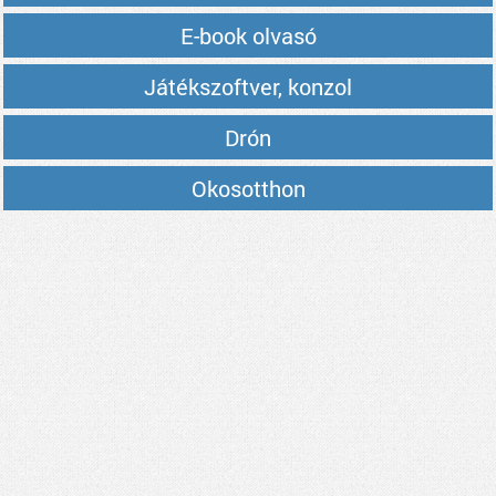
E-book olvasó
Játékszoftver, konzol
Drón
Okosotthon