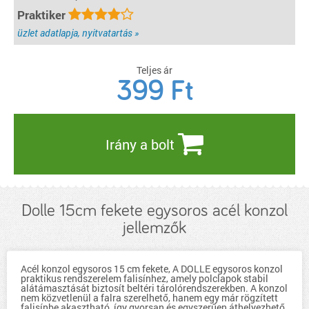
Praktiker
üzlet adatlapja, nyitvatartás »
Teljes ár
399
Ft
Irány a bolt
Dolle 15cm fekete egysoros acél konzol
jellemzők
Acél konzol egysoros 15 cm fekete, A DOLLE egysoros konzol
praktikus rendszerelem falisínhez, amely polclapok stabil
alátámasztását biztosít beltéri tárolórendszerekben. A konzol
nem közvetlenül a falra szerelhető, hanem egy már rögzített
falisínbe akasztható, így gyorsan és egyszerűen áthelyezhető