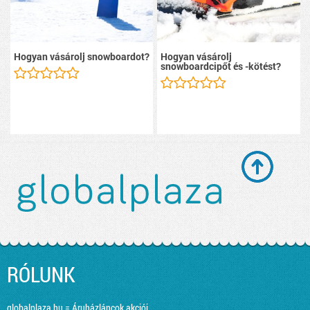
Hogyan vásárolj snowboardot?
Hogyan vásárolj
snowboardcipőt és -kötést?
RÓLUNK
globalplaza.hu = Áruházláncok akciói,