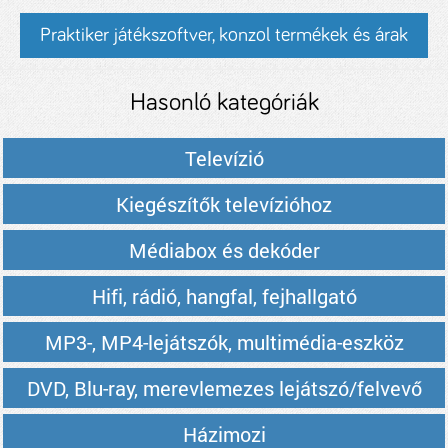
Praktiker játékszoftver, konzol termékek és árak
Hasonló kategóriák
Televízió
Kiegészítők televízióhoz
Médiabox és dekóder
Hifi, rádió, hangfal, fejhallgató
MP3-, MP4-lejátszók, multimédia-eszköz
DVD, Blu-ray, merevlemezes lejátszó/felvevő
Házimozi