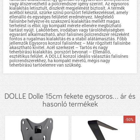
vagy átszervezhető a polcrendszer igény szerint. Az egysoros
kialakítás letisztult, diszkrét megjelenést biztosít. A termék
acélból készül, szürke színű porszórt felületkezeléssel, amely
ellenálló és egységes felületet eredményez. Megfelelő
falisínbe helyezve és szakszerű kialakítás mellett magas
terhelést is elbír, így kompakt mérete ellenére megbízható
tartást nyújt. Lakótérben, irodában vagy tárolóhelyiségben
egyaránt alkalmazható, ahol falisínes polcrendszer részeként
fontos a rugalmas kialakítás és a stabil alátámasztás. Főbb
jellemzők Egysoros konzol falisínhez – Már rögzített falisínbe
akasztható kivitel. Acél szerkezet – Tartós és nagy
teherbírású kialakítás. porszórt bevonat – Ellenálló,
esztétikus felület. A DOLLE konzol ideális választás falisínes
polcrendszerekhez, ha kompakt méretű, mégis nagy
teherbírású tartóelemre van szükség.
DOLLE Dolle 15cm fekete egysoros... ár és
hasonló termékek
-50%