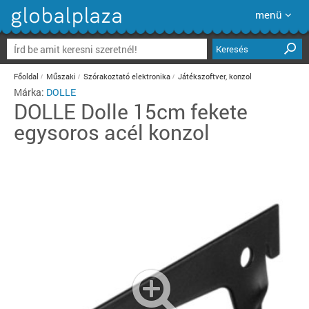
menü
Keresés
Főoldal
Műszaki
Szórakoztató elektronika
Játékszoftver, konzol
Márka:
DOLLE
DOLLE
Dolle 15cm fekete
egysoros acél konzol