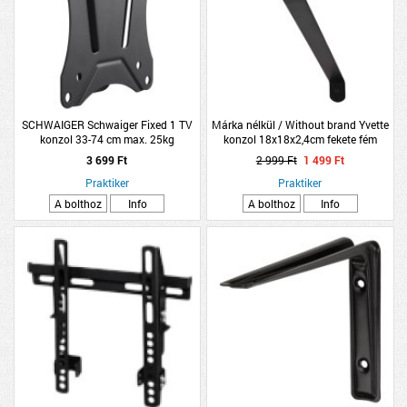
SCHWAIGER Schwaiger Fixed 1 TV
Márka nélkül / Without brand Yvette
konzol 33-74 cm max. 25kg
konzol 18x18x2,4cm fekete fém
13&quot;-29&quot;
3 699 Ft
2 999 Ft
1 499 Ft
Praktiker
Praktiker
A bolthoz
Info
A bolthoz
Info