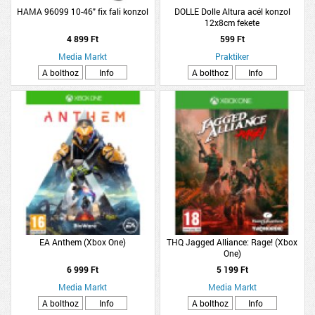
HAMA 96099 10-46" fix fali konzol
DOLLE Dolle Altura acél konzol
12x8cm fekete
4 899 Ft
599 Ft
Media Markt
Praktiker
A bolthoz
Info
A bolthoz
Info
EA Anthem (Xbox One)
THQ Jagged Alliance: Rage! (Xbox
One)
6 999 Ft
5 199 Ft
Media Markt
Media Markt
A bolthoz
Info
A bolthoz
Info