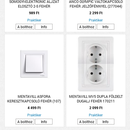
SOMOGYI-ELEKTRONIC ALJZAT
ANCO OLYMPIC VÁLTÓKAPCSOLÓ
ELOSZTÓ 2-S FEHÉR
FEHÉR JELZŐFÉNNYEL (277044)
989 Ft
2 299 Ft
Praktiker
Praktiker
A bolthoz
Info
A bolthoz
Info
MENTAVILL ASFORA
MENTAVILL MV5 DUPLA FÖLDELT
KERESZTKAPCSOLÓ FEHÉR (107)
DUGALJ FEHÉR 170211
PEPH0500121
4 499 Ft
2 099 Ft
Praktiker
Praktiker
A bolthoz
Info
A bolthoz
Info