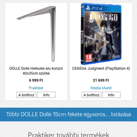
DOLLE Dolle Herkules alu konzol
CENEGA Judgment (PlayStation 4)
40x35cm szürke
6 999 Ft
21 699 Ft
Praktiker
Media Markt
A bolthoz
Info
A bolthoz
Info
Többi DOLLE Dolle 15cm fekete egysoros... listázása
Praktiker további termékek