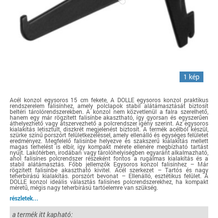
1 kép
Acél konzol egysoros 15 cm fekete, A DOLLE egysoros konzol praktikus
rendszerelem falisínhez, amely polclapok stabil alátámasztását biztosít
beltéri tárolórendszerekben. A konzol nem közvetlenül a falra szerelhető,
hanem egy már rögzített falisínbe akasztható, így gyorsan és egyszerűen
áthelyezhető vagy átszervezhető a polcrendszer igény szerint. Az egysoros
kialakítás letisztult, diszkrét megjelenést biztosít. A termék acélból készül,
szürke színű porszórt felületkezeléssel, amely ellenálló és egységes felületet
eredményez. Megfelelő falisínbe helyezve és szakszerű kialakítás mellett
magas terhelést is elbír, így kompakt mérete ellenére megbízható tartást
nyújt. Lakótérben, irodában vagy tárolóhelyiségben egyaránt alkalmazható,
ahol falisínes polcrendszer részeként fontos a rugalmas kialakítás és a
stabil alátámasztás. Főbb jellemzők Egysoros konzol falisínhez – Már
rögzített falisínbe akasztható kivitel. Acél szerkezet – Tartós és nagy
teherbírású kialakítás. porszórt bevonat – Ellenálló, esztétikus felület. A
DOLLE konzol ideális választás falisínes polcrendszerekhez, ha kompakt
méretű, mégis nagy teherbírású tartóelemre van szükség.
részletek...
a termék itt kapható: