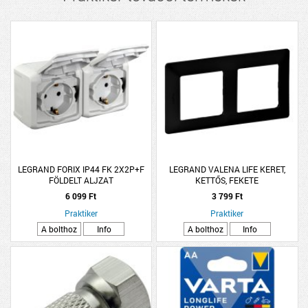
LEGRAND FORIX IP44 FK 2X2P+F
LEGRAND VALENA LIFE KERET,
FÖLDELT ALJZAT
KETTŐS, FEKETE
SZÜRKE,GYERMEKVÉDELEMMEL,
6 099 Ft
3 799 Ft
16A 250V
Praktiker
Praktiker
A bolthoz
Info
A bolthoz
Info