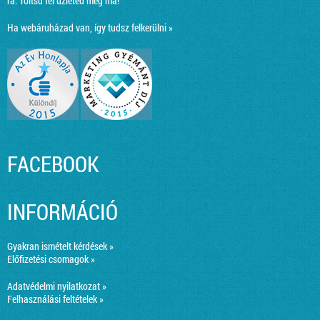
ra:
Töltsd fel üzleted még ma!
Ha webáruházad van, így tudsz felkerülni »
FACEBOOK
INFORMÁCIÓ
Gyakran ismételt kérdések »
Előfizetési csomagok »
Adatvédelmi nyilatkozat »
Felhasználási feltételek »