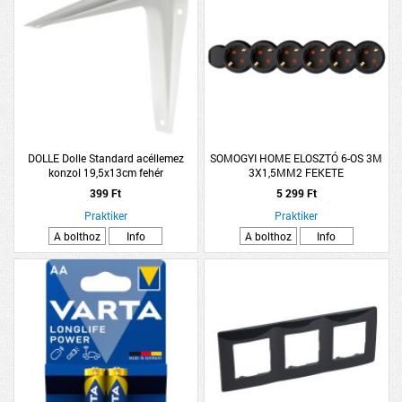
DOLLE Dolle Standard acéllemez
SOMOGYI HOME ELOSZTÓ 6-OS 3M
konzol 19,5x13cm fehér
3X1,5MM2 FEKETE
399 Ft
5 299 Ft
Praktiker
Praktiker
A bolthoz
Info
A bolthoz
Info