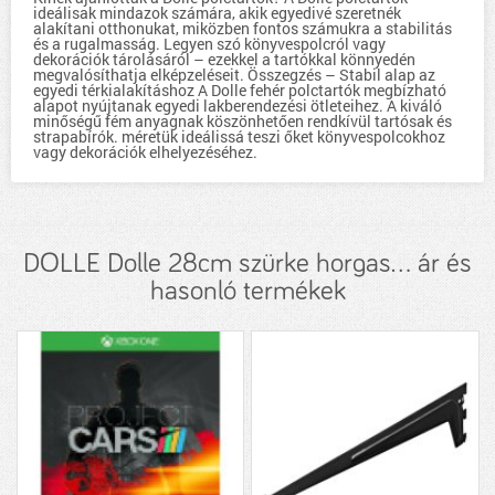
ideálisak mindazok számára, akik egyedivé szeretnék
alakítani otthonukat, miközben fontos számukra a stabilitás
és a rugalmasság. Legyen szó könyvespolcról vagy
dekorációk tárolásáról – ezekkel a tartókkal könnyedén
megvalósíthatja elképzeléseit. Összegzés – Stabil alap az
egyedi térkialakításhoz A Dolle fehér polctartók megbízható
alapot nyújtanak egyedi lakberendezési ötleteihez. A kiváló
minőségű fém anyagnak köszönhetően rendkívül tartósak és
strapabírók. méretük ideálissá teszi őket könyvespolcokhoz
vagy dekorációk elhelyezéséhez.
DOLLE Dolle 28cm szürke horgas... ár és
hasonló termékek