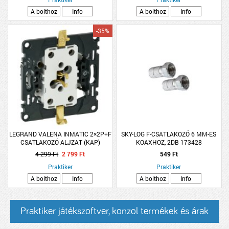
A bolthoz
Info
A bolthoz
Info
-35%
LEGRAND VALENA INMATIC 2×2P+F
SKY-LOG F-CSATLAKOZÓ 6 MM-ES
CSATLAKOZÓ ALJZAT (KAP)
KOAXHOZ, 2DB 173428
4 299 Ft
2 799 Ft
549 Ft
Praktiker
Praktiker
A bolthoz
Info
A bolthoz
Info
Praktiker játékszoftver, konzol termékek és árak