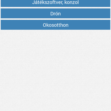
Játékszoftver, konzol
Drón
Okosotthon