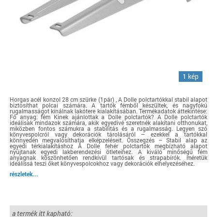
1 kép
Horgas acél konzol 28 cm szürke (1pár) , A Dolle polctartókkal stabil alapot
biztosíthat polcai számára. A tartók fémből készültek, és nagyfokú
rugalmasságot kínálnak lakótere kialakításában. Termékadatok áttekintése:
Fő anyag: fém Kinek ajánlottak a Dolle polctartók? A Dolle polctartók
ideálisak mindazok számára, akik egyedivé szeretnék alakítani otthonukat,
miközben fontos számukra a stabilitás és a rugalmasság. Legyen szó
könyvespolcról vagy dekorációk tárolásáról – ezekkel a tartókkal
könnyedén megvalósíthatja elképzeléseit. Összegzés – Stabil alap az
egyedi térkialakításhoz A Dolle fehér polctartók megbízható alapot
nyújtanak egyedi lakberendezési ötleteihez. A kiváló minőségű fém
anyagnak köszönhetően rendkívül tartósak és strapabírók. méretük
ideálissá teszi őket könyvespolcokhoz vagy dekorációk elhelyezéséhez.
részletek...
a termék itt kapható: