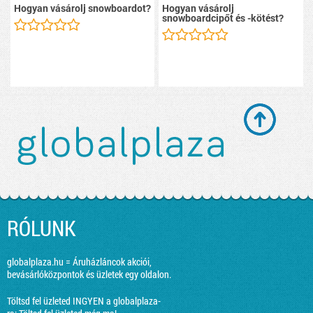
Hogyan vásárolj snowboardot?
Hogyan vásárolj
snowboardcipőt és -kötést?
RÓLUNK
globalplaza.hu = Áruházláncok akciói,
bevásárlóközpontok és üzletek egy oldalon.
Töltsd fel üzleted INGYEN a globalplaza-