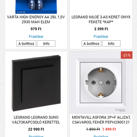
VARTA HIGH ENERGY AA 2BL 1,5V
LEGRAND NILOÉ 3-AS KERET ONYX
2930 MAH ELEM
FEKETE *KAP*
979 Ft
3 399 Ft
Praktiker
Praktiker
A bolthoz
Info
A bolthoz
Info
-21%
LEGRAND LEGRAND SUNO
MENTAVILL ASFORA 2P+F ALJZAT,
VÁLTOKAPCSOLÓ KERETTEL
CSAVAROS, FEHÉR PEPH2900121
FEKETE 5 DB/CSOMAG
KERETTEL
22 990 Ft
1 899 Ft
1 499 Ft
Praktiker
Praktiker