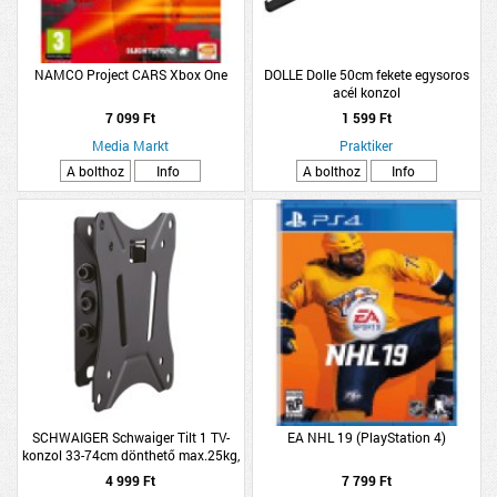
NAMCO Project CARS Xbox One
DOLLE Dolle 50cm fekete egysoros
acél konzol
7 099 Ft
1 599 Ft
Media Markt
Praktiker
A bolthoz
Info
A bolthoz
Info
SCHWAIGER Schwaiger Tilt 1 TV-
EA NHL 19 (PlayStation 4)
konzol 33-74cm dönthető max.25kg,
13&quot;-29&quot;
4 999 Ft
7 799 Ft