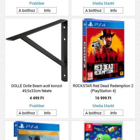
Praktiker
Media Markt
A bolthoz
Info
A bolthoz
Info
DOLLE Dolle Beam acél konzol
ROCKSTAR Red Dead Redemption 2
49,5x33cm fekete
(PlayStation 4)
4 499 Ft
16 999 Ft
Praktiker
Media Markt
A bolthoz
Info
A bolthoz
Info