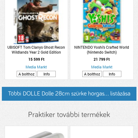
UBISOFT Tom Clanys Ghost Recon
NINTENDO Yoshi's Crafted World
Wildlands Year 2 Gold Edition
(Nintendo Switch)
(PlayStation 4)
15 599 Ft
21 799 Ft
Media Markt
Media Markt
A bolthoz
Info
A bolthoz
Info
Többi DOLLE Dolle 28cm szürke horgas... listázása
Praktiker további termékek