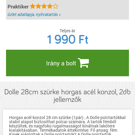
Praktiker
üzlet adatlapja, nyitvatartás »
Teljes ár
1 990
Ft
Irány a bolt
Dolle 28cm szürke horgas acél konzol, 2db
jellemzők
Horgas acél konzol 28 cm szürke (1pár) , A Dolle polctartókkal
stabil alapot biztosíthat polcai számára. A tartók fémből
készültek, és nagyfokú rugalmasságot kínálnak lakótere
kialakításában. Termékadatok áttekintése: Fő anyag: fém
Kinek ajánlottak a Dolle polctartók? A Dolle polctartók