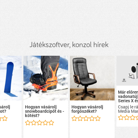
Játékszoftver, konzol hírek
Már előre
vadonatúj
Series X é
Csapj le r
árolj
Hogyan vásárolj
Hogyan vásárolj
Media Mar
ot?
snowboardcipőt és -
forgószéket?
kötést?