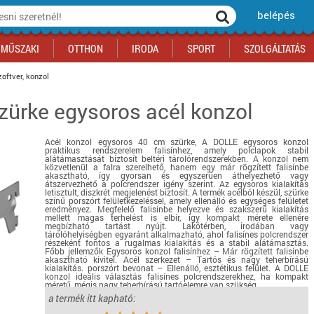
belépés
MŰSZAKI
OTTHON
IRODA
SPORT
SZOLGÁLTATÁS
oftver, konzol
zürke egysoros acél konzol
ka
yógyszertár
csálnivaló
Sport akciók
Építkezés
Fitneszközpont
Biztonságtechnika
kciók
a
, gördeszka, roller
ék
mékek, sütemények
Szolgáltatás akciók
Szerszám, barkács, alkatrész
Kocsmasport
Ünnepi dekoráció
Acél konzol egysoros 40 cm szürke, A DOLLE egysoros konzol
tító, parkolás
s ital
Iskolakezdés, papír, írószer
Motor
Fűtés
praktikus rendszerelem falisínhez, amely polclapok stabil
alátámasztását biztosít beltéri tárolórendszerekben. A konzol nem
ás akciók
k
l
Háziállatok
Autó
közvetlenül a falra szerelhető, hanem egy már rögzített falisínbe
akasztható, így gyorsan és egyszerűen áthelyezhető vagy
átszervezhető a polcrendszer igény szerint. Az egysoros kialakítás
iók
Bébi
Ingatlan
letisztult, diszkrét megjelenést biztosít. A termék acélból készül, szürke
színű porszórt felületkezeléssel, amely ellenálló és egységes felületet
ók
Gyógyászati segédeszköz
eredményez. Megfelelő falisínbe helyezve és szakszerű kialakítás
mellett magas terhelést is elbír, így kompakt mérete ellenére
Regisztrálj az oldalunkra INGYEN itt ››
megbízható tartást nyújt. Lakótérben, irodában vagy
tárolóhelyiségben egyaránt alkalmazható, ahol falisínes polcrendszer
Regisztrálj az oldalunkra INGYEN itt ››
Regisztrálj az oldalunkra INGYEN itt ››
Regisztrálj az oldalunkra INGYEN itt ››
Regisztrálj az oldalunkra INGYEN itt ››
Regisztrálj az oldalunkra INGYEN itt ››
Regisztrálj az oldalunkra INGYEN itt ››
részeként fontos a rugalmas kialakítás és a stabil alátámasztás.
Főbb jellemzők Egysoros konzol falisínhez – Már rögzített falisínbe
Regisztrálj az oldalunkra INGYEN itt ››
akasztható kivitel. Acél szerkezet – Tartós és nagy teherbírású
kialakítás. porszórt bevonat – Ellenálló, esztétikus felület. A DOLLE
konzol ideális választás falisínes polcrendszerekhez, ha kompakt
méretű, mégis nagy teherbírású tartóelemre van szükség.
a termék itt kapható:
részletek...