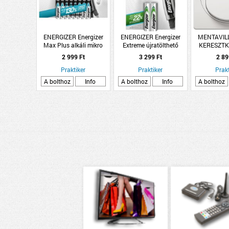
ENERGIZER Energizer
ENERGIZER Energizer
MENTAVIL
Max Plus alkáli mikro
Extreme újratölthető
KERESZT
elem AAA B8 LR03
mikro elem 800mAh AAA
2 999 Ft
3 299 Ft
2 89
8db/csomag
2db/csomag
Praktiker
Praktiker
Prakt
A bolthoz
Info
A bolthoz
Info
A bolthoz