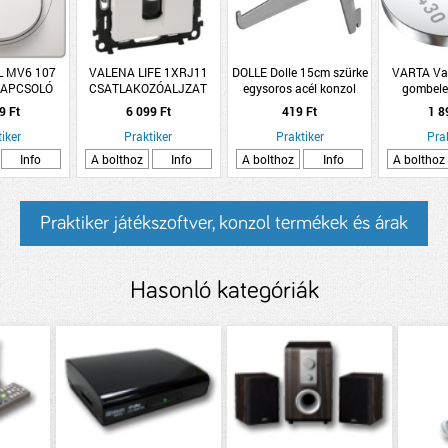
L MV6 107
VALENA LIFE 1XRJ11
DOLLE Dolle 15cm szürke
VARTA Va
KAPCSOLÓ
CSATLAKOZÓALJZAT
egysoros acél konzol
gombele
FEHÉR (KAP)
9 Ft
6 099 Ft
419 Ft
1 8
iker
Praktiker
Praktiker
Pra
Info
A bolthoz
Info
A bolthoz
Info
A bolthoz
Praktiker játékszoftver, konzol termékek és árak
Hasonló kategóriák