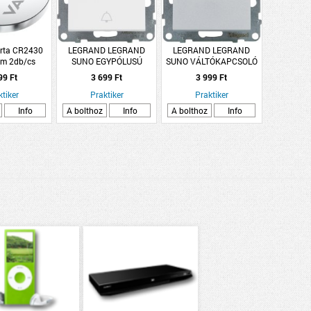
rta CR2430
LEGRAND LEGRAND
LEGRAND LEGRAND
m 2db/cs
SUNO EGYPÓLUSÚ
SUNO VÁLTÓKAPCSOLÓ
NYOMÓ CSENGŐJELLEL,
10AX, ALUMÍNIUM
99 Ft
3 699 Ft
3 999 Ft
FEHÉR
ktiker
Praktiker
Praktiker
Info
A bolthoz
Info
A bolthoz
Info