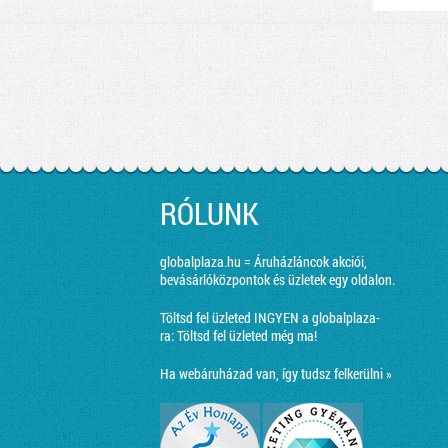
RÓLUNK
globalplaza.hu = Áruházláncok akciói,
bevásárlóközpontok és üzletek egy oldalon.
Töltsd fel üzleted INGYEN a globalplaza-
ra:
Töltsd fel üzleted még ma!
Ha webáruházad van, így tudsz felkerülni »