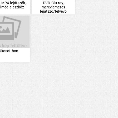
 MP4-lejátszók,
DVD, Blu-ray,
timédia-eszköz
merevlemezes
lejátszó/felvevő
Okosotthon