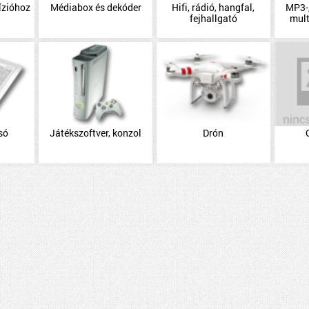
ízióhoz
Médiabox és dekóder
Hifi, rádió, hangfal,
MP3-,
fejhallgató
mul
só
Játékszoftver, konzol
Drón