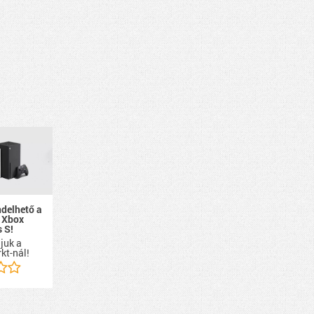
ndelhető a
 Xbox
s S!
ájuk a
kt-nál!