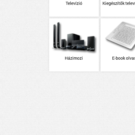
Televízió
Kiegészítők telev
Házimozi
E-book olva