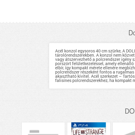
Do
Acél konzol egysoros 40 cm szürke, A DOLL
tárolórendszerekben. A konzol nem közvetl
vagy átszervezhető a polcrendszer igény sze
porszórt felületkezeléssel, amely ellenáll
elbír, így kompakt mérete ellenére megbíz
polcrendszer részeként fontos a rugalmas k
akasztható kivitel. Acél szerkezet – Tartós
falisínes polcrendszerekhez, ha kompakt m
DOL