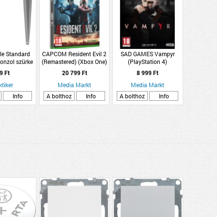
le Standard
CAPCOM Resident Evil 2
SAD GAMES Vampyr
onzol szürke
(Remastered) (Xbox One)
(PlayStation 4)
x28cm
9 Ft
20 799 Ft
8 999 Ft
ktiker
Media Markt
Media Markt
Info
A bolthoz
Info
A bolthoz
Info