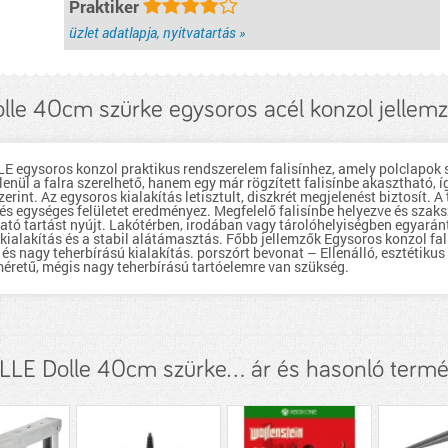
Praktiker
üzlet adatlapja, nyitvatartás »
lle 40cm szürke egysoros acél konzol jellem
E egysoros konzol praktikus rendszerelem falisínhez, amely polclapok st
enül a falra szerelhető, hanem egy már rögzített falisínbe akasztható, 
rint. Az egysoros kialakítás letisztult, diszkrét megjelenést biztosít. A
ó és egységes felületet eredményez. Megfelelő falisínbe helyezve és szaks
ható tartást nyújt. Lakótérben, irodában vagy tárolóhelyiségben egyarán
ialakítás és a stabil alátámasztás. Főbb jellemzők Egysoros konzol fali
 és nagy teherbírású kialakítás. porszórt bevonat – Ellenálló, esztétikus
éretű, mégis nagy teherbírású tartóelemre van szükség.
LE Dolle 40cm szürke... ár és hasonló term