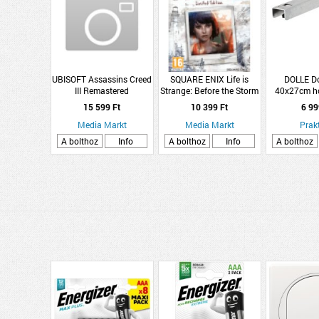
UBISOFT Assassins Creed
SQUARE ENIX Life is
DOLLE Do
III Remastered
Strange: Before the Storm
40x27cm h
(PlayStation 4)
(Limited Edition)
kon
15 599 Ft
10 399 Ft
6 99
(PlayStation 4)
Media Markt
Media Markt
Prakt
A bolthoz
Info
A bolthoz
Info
A bolthoz