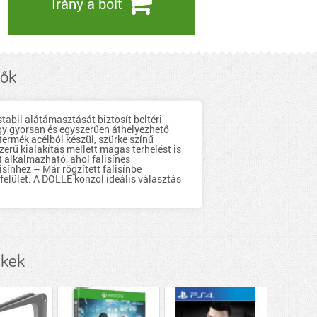
Irány a bolt
zők
abil alátámasztását biztosít beltéri
így gyorsan és egyszerűen áthelyezhető
 termék acélból készül, szürke színű
zerű kialakítás mellett magas terhelést is
t alkalmazható, ahol falisínes
sínhez – Már rögzített falisínbe
 felület. A DOLLE konzol ideális választás
ékek