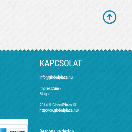
KAPCSOLAT
info@globalplaza.hu
Impresszum »
Blog »
2014 © GlobalPlaza Kft.
http://co.globalplaza.hu/
Responsive design