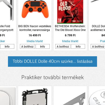
lle Fold
BIG BEN Nacon vezetékes
BETHESDA Wolfenstein:
DOLLE Dol
organyzott
kontroller, narancssárga
The Old Blood Xbox One
acéllemez k
zol
(PlayStation 4)
34,5
9 Ft
16 499 Ft
6 799 Ft
84
iker
Media Markt
Media Markt
Pra
Info
A bolthoz
Info
A bolthoz
Info
A bolthoz
Többi DOLLE Dolle 40cm szürke... listázása
Praktiker további termékek