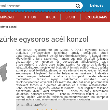
belépés
MŰSZAKI
OTTHON
IRODA
SPORT
SZOLGÁLTATÁS
oftver, konzol
zürke egysoros acél konzol
ka
yógyszertár
csálnivaló
Sport akciók
Építkezés
Fitneszközpont
Biztonságtechnika
kciók
a
, gördeszka, roller
ék
mékek, sütemények
Szolgáltatás akciók
Szerszám, barkács, alkatrész
Kocsmasport
Ünnepi dekoráció
Acél konzol egysoros 60 cm szürke, A DOLLE egysoros konzol
tító, parkolás
s ital
Iskolakezdés, papír, írószer
Motor
Fűtés
praktikus rendszerelem falisínhez, amely polclapok stabil
alátámasztását biztosít beltéri tárolórendszerekben. A konzol nem
ás akciók
k
l
Háziállatok
Autó
közvetlenül a falra szerelhető, hanem egy már rögzített falisínbe
akasztható, így gyorsan és egyszerűen áthelyezhető vagy
átszervezhető a polcrendszer igény szerint. Az egysoros kialakítás
iók
Bébi
Ingatlan
letisztult, diszkrét megjelenést biztosít. A termék acélból készül, szürke
színű porszórt felületkezeléssel, amely ellenálló és egységes felületet
ók
Gyógyászati segédeszköz
eredményez. Megfelelő falisínbe helyezve és szakszerű kialakítás
mellett magas terhelést is elbír, így kompakt mérete ellenére
Regisztrálj az oldalunkra INGYEN itt ››
megbízható tartást nyújt. Lakótérben, irodában vagy
tárolóhelyiségben egyaránt alkalmazható, ahol falisínes polcrendszer
Regisztrálj az oldalunkra INGYEN itt ››
Regisztrálj az oldalunkra INGYEN itt ››
Regisztrálj az oldalunkra INGYEN itt ››
Regisztrálj az oldalunkra INGYEN itt ››
Regisztrálj az oldalunkra INGYEN itt ››
Regisztrálj az oldalunkra INGYEN itt ››
részeként fontos a rugalmas kialakítás és a stabil alátámasztás.
Főbb jellemzők Egysoros konzol falisínhez – Már rögzített falisínbe
Regisztrálj az oldalunkra INGYEN itt ››
akasztható kivitel. Acél szerkezet – Tartós és nagy teherbírású
kialakítás. porszórt bevonat – Ellenálló, esztétikus felület. A DOLLE
konzol ideális választás falisínes polcrendszerekhez, ha kompakt
méretű, mégis nagy teherbírású tartóelemre van szükség.
a termék itt kapható:
részletek...