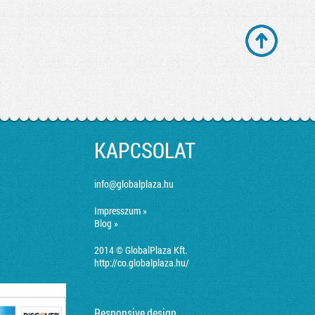
KAPCSOLAT
info@globalplaza.hu
Impresszum »
Blog »
2014 © GlobalPlaza Kft.
http://co.globalplaza.hu/
Responsive design