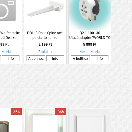
olfenstein:
DOLLE Dolle Spine acél
Q2 1.100130
od Deluxe
polctartó konzol
Utazóadapter "WORLD TO
layStation 4)
18,9x4cm fehér
UK USB"
99 Ft
2 199 Ft
5 899 Ft
 Markt
Praktiker
Media Markt
Info
A bolthoz
Info
A bolthoz
Info
-36%
-36%