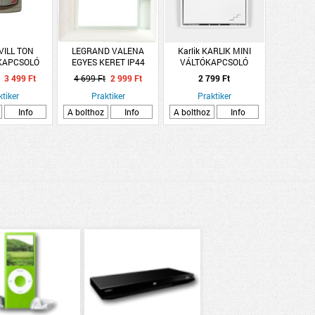
ILL TON
LEGRAND VALENA
Karlik KARLIK MINI
KAPCSOLÓ
EGYES KERET IP44
VÁLTÓKAPCSOLÓ
YES EZÜST
FEHÉR
KERETTEL 10A IP20
3 499 Ft
4 699 Ft
2 999 Ft
2 799 Ft
FEHÉR
ktiker
Praktiker
Praktiker
Info
A bolthoz
Info
A bolthoz
Info