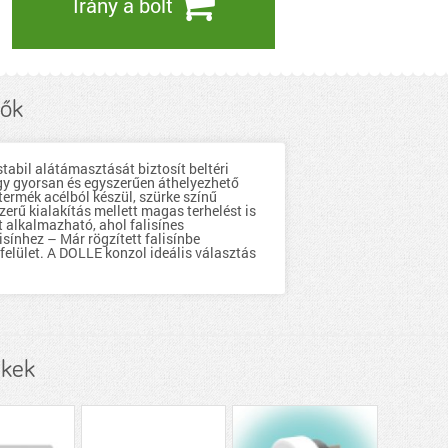
Irány a bolt
zők
abil alátámasztását biztosít beltéri
így gyorsan és egyszerűen áthelyezhető
 termék acélból készül, szürke színű
zerű kialakítás mellett magas terhelést is
t alkalmazható, ahol falisínes
sínhez – Már rögzített falisínbe
 felület. A DOLLE konzol ideális választás
ékek