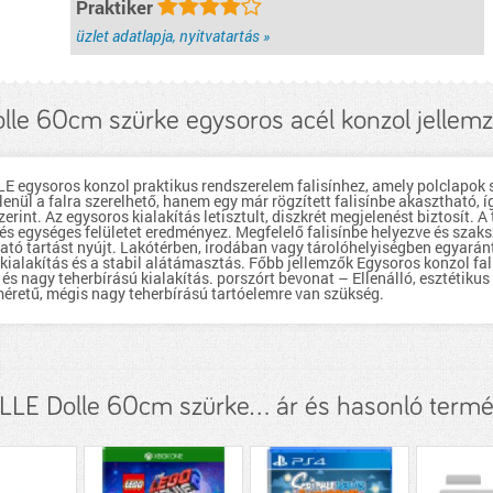
Praktiker
üzlet adatlapja, nyitvatartás »
lle 60cm szürke egysoros acél konzol jellem
E egysoros konzol praktikus rendszerelem falisínhez, amely polclapok st
enül a falra szerelhető, hanem egy már rögzített falisínbe akasztható, 
rint. Az egysoros kialakítás letisztult, diszkrét megjelenést biztosít. A
ó és egységes felületet eredményez. Megfelelő falisínbe helyezve és szaks
ható tartást nyújt. Lakótérben, irodában vagy tárolóhelyiségben egyarán
ialakítás és a stabil alátámasztás. Főbb jellemzők Egysoros konzol fali
 és nagy teherbírású kialakítás. porszórt bevonat – Ellenálló, esztétikus
éretű, mégis nagy teherbírású tartóelemre van szükség.
LE Dolle 60cm szürke... ár és hasonló term