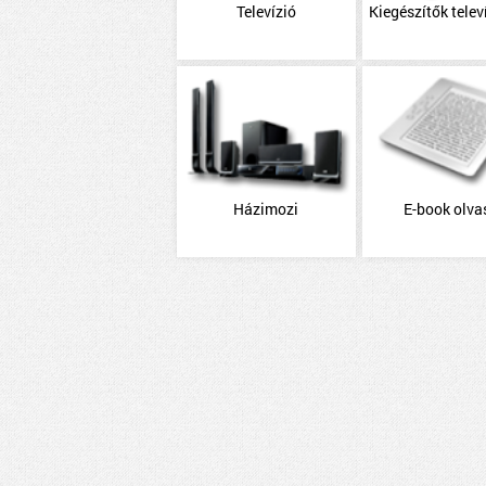
Televízió
Kiegészítők telev
Házimozi
E-book olva