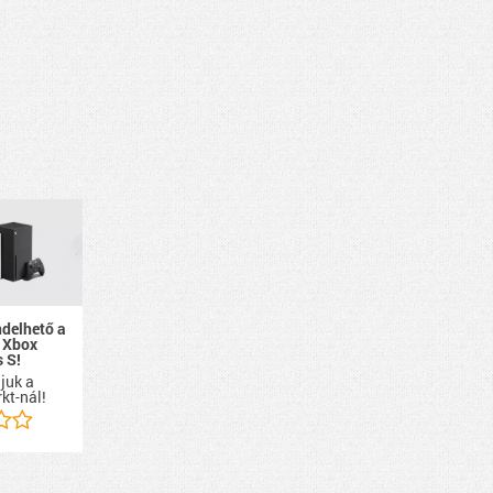
ndelhető a
 Xbox
s S!
ájuk a
kt-nál!