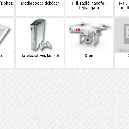
ízióhoz
Médiabox és dekóder
Hifi, rádió, hangfal,
MP3-,
fejhallgató
mul
só
Játékszoftver, konzol
Drón