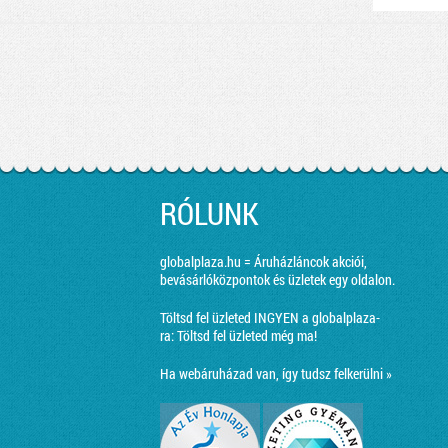
RÓLUNK
globalplaza.hu = Áruházláncok akciói,
bevásárlóközpontok és üzletek egy oldalon.
Töltsd fel üzleted INGYEN a globalplaza-
ra:
Töltsd fel üzleted még ma!
Ha webáruházad van, így tudsz felkerülni »