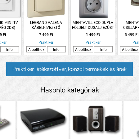
LIK MINI TV
LEGRAND VALENA
MENTAVILL ECO DUPLA
MENTAV
VÉG 2DB)
KÁBELKIVEZETŐ
FÖLDELT DUGALJ EZÜST
CSILLÁR
L FEHÉR
ELEFÁNTCSONT
JELZŐFÉN
9 Ft
7 499 Ft
1 499 Ft
5 499 Ft
iker
Praktiker
Praktiker
Pra
Info
A bolthoz
Info
A bolthoz
Info
A bolthoz
Praktiker játékszoftver, konzol termékek és árak
Hasonló kategóriák