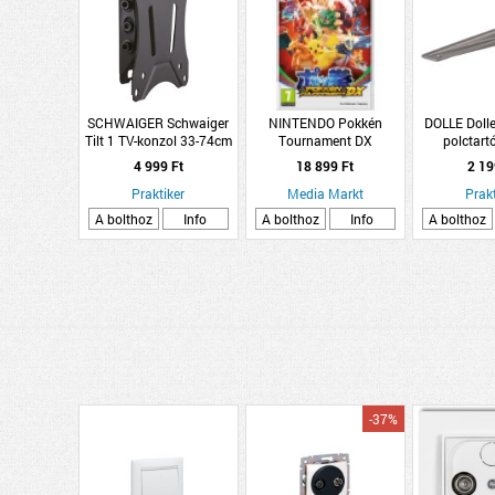
SCHWAIGER Schwaiger
NINTENDO Pokkén
DOLLE Dolle
Tilt 1 TV-konzol 33-74cm
Tournament DX
polctart
dönthető max.25kg,
(Nintendo Switch)
18,9x4cm t
4 999 Ft
18 899 Ft
2 19
13&quot;-29&quot;
Praktiker
Media Markt
Prakt
A bolthoz
Info
A bolthoz
Info
A bolthoz
-37%