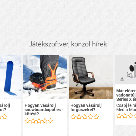
Játékszoftver, konzol hírek
Már előre
vadonatúj
Series X é
Csapj le r
árolj
Hogyan vásárolj
Hogyan vásárolj
Media Mar
ot?
snowboardcipőt és -
forgószéket?
kötést?