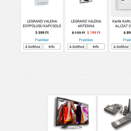
LEGRAND VALENA
LEGRAND VALENA
Karlik KAR
EGYPÓLUSÚ KAPCSOLÓ
ANTENNA
ALJZAT (
KOMPLETT FEHÉR
CSATLAKOZÓALJ VÉGZ.
KERETTE
5 599 Ft
8 199 Ft
5 199 Ft
6 89
TV-RD 1,5DB FEHÉR,
Praktiker
BILL.+MECHANIZ.
Praktiker
Prakt
A bolthoz
Info
A bolthoz
Info
A bolthoz