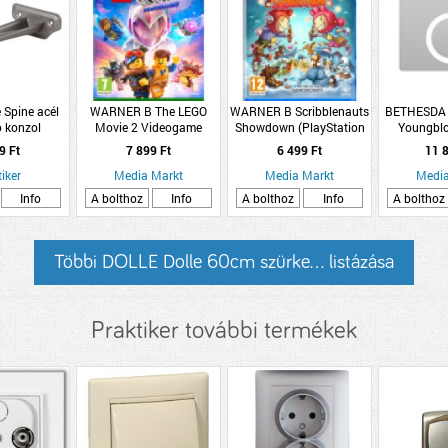
 Spine acél
WARNER B The LEGO
WARNER B Scribblenauts
BETHESDA W
ó konzol
Movie 2 Videogame
Showdown (PlayStation
Youngblo
itán színű
(Xbox One)
4)
Edition (P
9 Ft
7 899 Ft
6 499 Ft
11 8
iker
Media Markt
Media Markt
Media
Info
A bolthoz
Info
A bolthoz
Info
A bolthoz
Többi DOLLE Dolle 60cm szürke... listázása
Praktiker további termékek