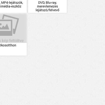
 MP4-lejátszók,
DVD, Blu-ray,
timédia-eszköz
merevlemezes
lejátszó/felvevő
Okosotthon