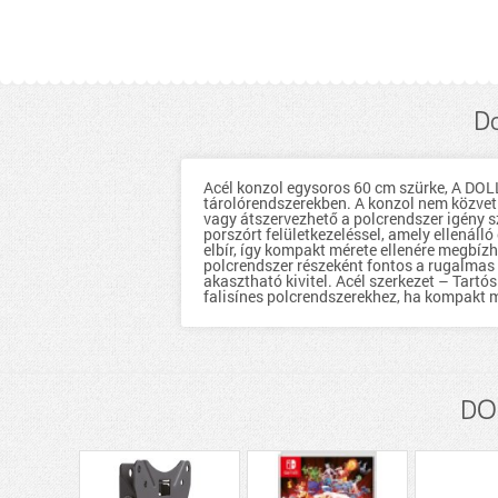
Do
Acél konzol egysoros 60 cm szürke, A DOLL
tárolórendszerekben. A konzol nem közvetl
vagy átszervezhető a polcrendszer igény sze
porszórt felületkezeléssel, amely ellenáll
elbír, így kompakt mérete ellenére megbíz
polcrendszer részeként fontos a rugalmas k
akasztható kivitel. Acél szerkezet – Tartós
falisínes polcrendszerekhez, ha kompakt m
DOL