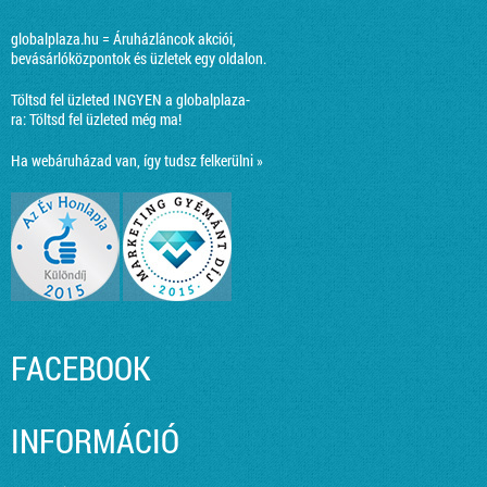
globalplaza.hu = Áruházláncok akciói,
bevásárlóközpontok és üzletek egy oldalon.
Töltsd fel üzleted INGYEN a globalplaza-
ra:
Töltsd fel üzleted még ma!
Ha webáruházad van, így tudsz felkerülni »
FACEBOOK
INFORMÁCIÓ