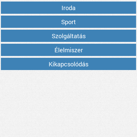
Iroda
Sport
Szolgáltatás
Élelmiszer
Kikapcsolódás