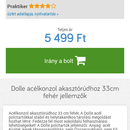
Praktiker
üzlet adatlapja, nyitvatartás »
Teljes ár
5 499
Ft
Irány a bolt
Dolle acélkonzol akasztórúdhoz 33cm
fehér jellemzők
Acélkonzol akasztórúdhoz 33 cm fehér, A Dolle acél
polctartókkal stabil és helytakarékos tárolási megoldást
hozhat létre. Fedezze fel most sokoldalú felhasználási
lehetőségeiket! A Dolle polctartók jellemzői: Anyag: acél
Kivitel: kerek Magasságállítás: nem Összecsukható: nem Fő