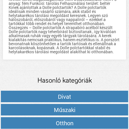
anyag: fém Funkció: tárolás Felhasználási terület: beltér
Kinek ajánlottak a Dolle polctartók? A Dolle polctartók
ideálisak minden vásárló számára, akik stabil és
helytakarékos tárolási megoldást keresnek. Legyen szó
hálószobáról, előszobáról vagy nappaliról – ezekkel a
tartókkal több rendet és helyet teremthet otthonában.
Összegzés – Dolle polctartók A strapabíró acélból készült
Dolle polctartók nagy teherbírást biztosítanak , így kiválóan
alkalmasak ruhák vagy egyéb tárgyak tárolására. A kerek
kialakítás nemcsak praktikus, hanem esztétikus is. A porszórt
bevonatnak köszönhetően a tartók tartósak és ellenállnak a
karcolásoknak, kopásnak. A Dolle polctartókkal stabil és
helytakarékos tárolási megoldást alakíthat ki otthonában.
Hasonló kategóriák
Divat
Műszaki
Otthon