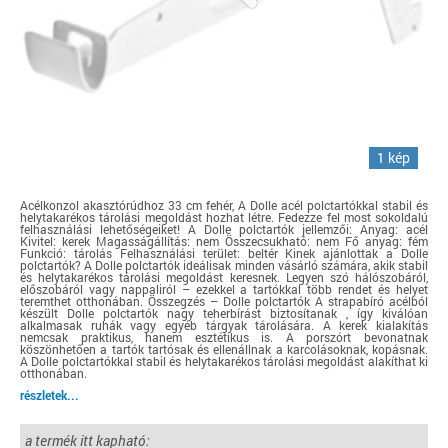
1 kép
Acélkonzol akasztórúdhoz 33 cm fehér, A Dolle acél polctartókkal stabil és
helytakarékos tárolási megoldást hozhat létre. Fedezze fel most sokoldalú
felhasználási lehetőségeiket! A Dolle polctartók jellemzői: Anyag: acél
Kivitel: kerek Magasságállítás: nem Összecsukható: nem Fő anyag: fém
Funkció: tárolás Felhasználási terület: beltér Kinek ajánlottak a Dolle
polctartók? A Dolle polctartók ideálisak minden vásárló számára, akik stabil
és helytakarékos tárolási megoldást keresnek. Legyen szó hálószobáról,
előszobáról vagy nappaliról – ezekkel a tartókkal több rendet és helyet
teremthet otthonában. Összegzés – Dolle polctartók A strapabíró acélból
készült Dolle polctartók nagy teherbírást biztosítanak , így kiválóan
alkalmasak ruhák vagy egyéb tárgyak tárolására. A kerek kialakítás
nemcsak praktikus, hanem esztétikus is. A porszórt bevonatnak
köszönhetően a tartók tartósak és ellenállnak a karcolásoknak, kopásnak.
A Dolle polctartókkal stabil és helytakarékos tárolási megoldást alakíthat ki
otthonában.
részletek...
a termék itt kapható: