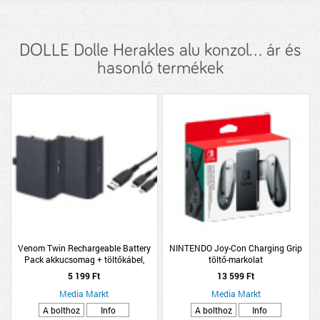
DOLLE Dolle Herakles alu konzol... ár és
hasonló termékek
Venom Twin Rechargeable Battery
NINTENDO Joy-Con Charging Grip
Pack akkucsomag + töltőkábel,
töltő-markolat
fekete (VS2850)
5 199 Ft
13 599 Ft
Media Markt
Media Markt
A bolthoz
Info
A bolthoz
Info