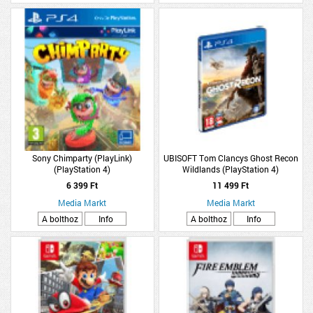
Sony Chimparty (PlayLink)
UBISOFT Tom Clancys Ghost Recon
(PlayStation 4)
Wildlands (PlayStation 4)
6 399 Ft
11 499 Ft
Media Markt
Media Markt
A bolthoz
Info
A bolthoz
Info