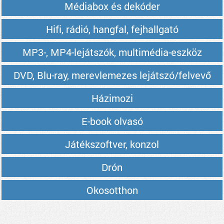
Médiabox és dekóder
Hifi, rádió, hangfal, fejhallgató
MP3-, MP4-lejátszók, multimédia-eszköz
DVD, Blu-ray, merevlemezes lejátszó/felvevő
Házimozi
E-book olvasó
Játékszoftver, konzol
Drón
Okosotthon