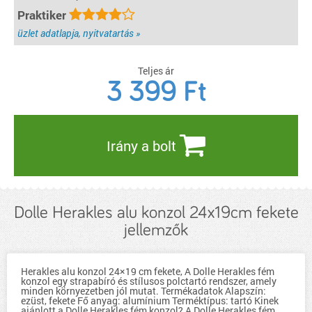
el a Dolle Herakles fémkonzol? A Dolle Herakles fémkonzol magas
Praktiker
teherbírású, (a termék teherbírását a leírásban találhatja) így nehéz
tárgyakat, például könyveket vagy elektronikus eszközöket is gond nélkül
elhelyezhet rajta. Használhatom a Dolle Herakles fémkonzolt kültéren is?
üzlet adatlapja, nyitvatartás »
Igen, robusztus kialakításának köszönhetően a Dolle Herakles fémkonzol
kültéri használatra is alkalmas. Ugyanakkor ügyelnie kell arra, hogy
nedvességtől védve legyen, a rozsda kialakulásának elkerülése érdekében.
Teljes ár
részletek...
3 399
Ft
Irány a bolt
Dolle Herakles alu konzol 24x19cm fekete
jellemzők
Herakles alu konzol 24×19 cm fekete, A Dolle Herakles fém
konzol egy strapabíró és stílusos polctartó rendszer, amely
minden környezetben jól mutat. Termékadatok Alapszín:
ezüst, fekete Fő anyag: alumínium Terméktípus: tartó Kinek
ajánlott a Dolle Herakles fém konzol? A Dolle Herakles fém