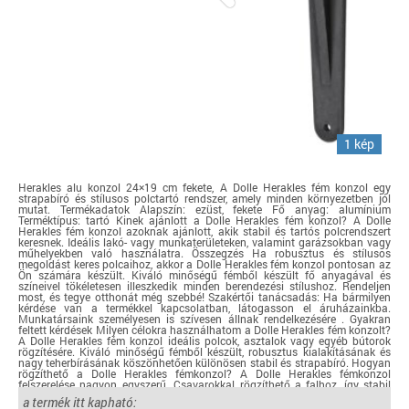
1 kép
Herakles alu konzol 24×19 cm fekete, A Dolle Herakles fém konzol egy
strapabíró és stílusos polctartó rendszer, amely minden környezetben jól
mutat. Termékadatok Alapszín: ezüst, fekete Fő anyag: alumínium
Terméktípus: tartó Kinek ajánlott a Dolle Herakles fém konzol? A Dolle
Herakles fém konzol azoknak ajánlott, akik stabil és tartós polcrendszert
keresnek. Ideális lakó- vagy munkaterületeken, valamint garázsokban vagy
műhelyekben való használatra. Összegzés Ha robusztus és stílusos
megoldást keres polcaihoz, akkor a Dolle Herakles fém konzol pontosan az
Ön számára készült. Kiváló minőségű fémből készült fő anyagával és
színeivel tökéletesen illeszkedik minden berendezési stílushoz. Rendeljen
most, és tegye otthonát még szebbé! Szakértői tanácsadás: Ha bármilyen
kérdése van a termékkel kapcsolatban, látogasson el áruházainkba.
Munkatársaink személyesen is szívesen állnak rendelkezésére . Gyakran
feltett kérdések Milyen célokra használhatom a Dolle Herakles fém konzolt?
A Dolle Herakles fém konzol ideális polcok, asztalok vagy egyéb bútorok
rögzítésére. Kiváló minőségű fémből készült, robusztus kialakításának és
nagy teherbírásának köszönhetően különösen stabil és strapabíró. Hogyan
rögzíthető a Dolle Herakles fémkonzol? A Dolle Herakles fémkonzol
felszerelése nagyon egyszerű. Csavarokkal rögzíthető a falhoz, így stabil
alapot biztosít bútoraid számára. Kérjük, vedd figyelembe, hogy a
a termék itt kapható:
szükséges szerelési anyagok nem tartoznak a csomaghoz. Mennyi súlyt bír