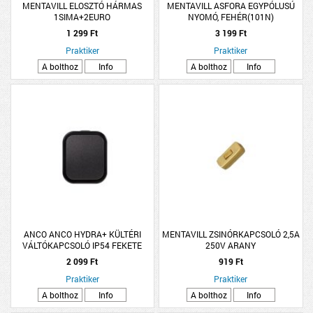
MENTAVILL ELOSZTÓ HÁRMAS
MENTAVILL ASFORA EGYPÓLUSÚ
1SIMA+2EURO
NYOMÓ, FEHÉR(101N)
PEPH0700121
1 299 Ft
3 199 Ft
Praktiker
Praktiker
A bolthoz
Info
A bolthoz
Info
ANCO ANCO HYDRA+ KÜLTÉRI
MENTAVILL ZSINÓRKAPCSOLÓ 2,5A
VÁLTÓKAPCSOLÓ IP54 FEKETE
250V ARANY
2 099 Ft
919 Ft
Praktiker
Praktiker
A bolthoz
Info
A bolthoz
Info