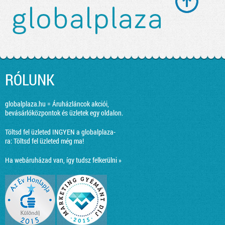
RÓLUNK
globalplaza.hu = Áruházláncok akciói,
bevásárlóközpontok és üzletek egy oldalon.
Töltsd fel üzleted INGYEN a globalplaza-
ra:
Töltsd fel üzleted még ma!
Ha webáruházad van, így tudsz felkerülni »