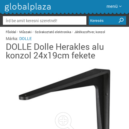
menü
Keresés
Főoldal
Műszaki
Szórakoztató elektronika
Játékszoftver, konzol
Márka:
DOLLE
DOLLE
Dolle Herakles alu
konzol 24x19cm fekete