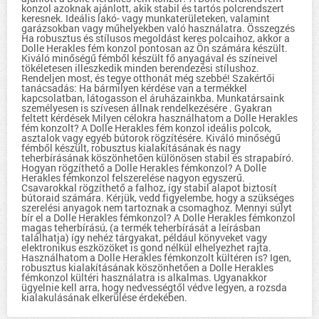
konzol azoknak ajánlott, akik stabil és tartós polcrendszert
keresnek. Ideális lakó- vagy munkaterületeken, valamint
garázsokban vagy műhelyekben való használatra. Összegzés
Ha robusztus és stílusos megoldást keres polcaihoz, akkor a
Dolle Herakles fém konzol pontosan az Ön számára készült.
Kiváló minőségű fémből készült fő anyagával és színeivel
tökéletesen illeszkedik minden berendezési stílushoz.
Rendeljen most, és tegye otthonát még szebbé! Szakértői
tanácsadás: Ha bármilyen kérdése van a termékkel
kapcsolatban, látogasson el áruházainkba. Munkatársaink
személyesen is szívesen állnak rendelkezésére . Gyakran
feltett kérdések Milyen célokra használhatom a Dolle Herakles
fém konzolt? A Dolle Herakles fém konzol ideális polcok,
asztalok vagy egyéb bútorok rögzítésére. Kiváló minőségű
fémből készült, robusztus kialakításának és nagy
teherbírásának köszönhetően különösen stabil és strapabíró.
Hogyan rögzíthető a Dolle Herakles fémkonzol? A Dolle
Herakles fémkonzol felszerelése nagyon egyszerű.
Csavarokkal rögzíthető a falhoz, így stabil alapot biztosít
bútoraid számára. Kérjük, vedd figyelembe, hogy a szükséges
szerelési anyagok nem tartoznak a csomaghoz. Mennyi súlyt
bír el a Dolle Herakles fémkonzol? A Dolle Herakles fémkonzol
magas teherbírású, (a termék teherbírását a leírásban
találhatja) így nehéz tárgyakat, például könyveket vagy
elektronikus eszközöket is gond nélkül elhelyezhet rajta.
Használhatom a Dolle Herakles fémkonzolt kültéren is? Igen,
robusztus kialakításának köszönhetően a Dolle Herakles
fémkonzol kültéri használatra is alkalmas. Ugyanakkor
ügyelnie kell arra, hogy nedvességtől védve legyen, a rozsda
kialakulásának elkerülése érdekében.