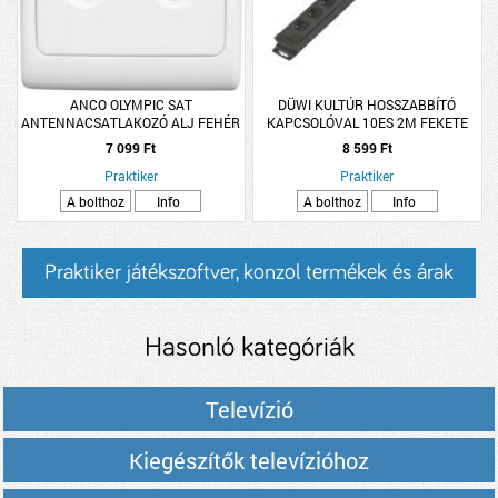
ANCO OLYMPIC SAT
DÜWI KULTÚR HOSSZABBÍTÓ
ANTENNACSATLAKOZÓ ALJ FEHÉR
KAPCSOLÓVAL 10ES 2M FEKETE
IP20 250V SÜLLYESZTETT
3X1MM2 (219758)
7 099 Ft
8 599 Ft
Praktiker
Praktiker
A bolthoz
Info
A bolthoz
Info
Praktiker játékszoftver, konzol termékek és árak
Hasonló kategóriák
Televízió
Kiegészítők televízióhoz