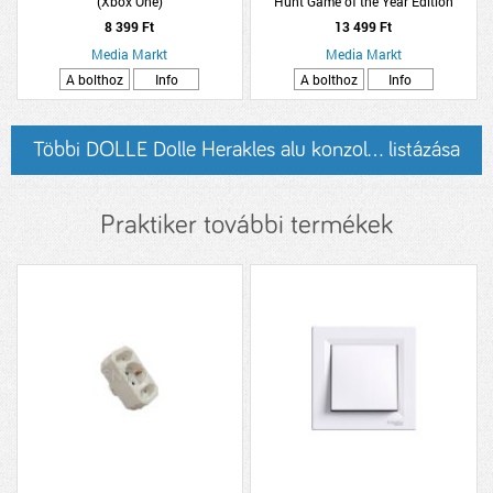
(Xbox One)
Hunt Game of the Year Edition
(Playstation 4)
8 399 Ft
13 499 Ft
Media Markt
Media Markt
A bolthoz
Info
A bolthoz
Info
Többi DOLLE Dolle Herakles alu konzol... listázása
Praktiker további termékek