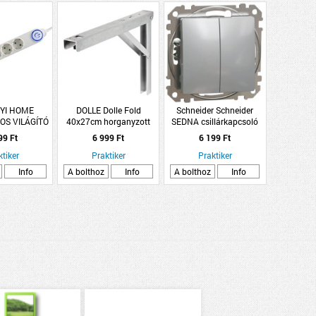
YI HOME
DOLLE Dolle Fold
Schneider Schneider
OS VILÁGÍTÓ
40x27cm horganyzott
SEDNA csillárkapcsoló
PCSOLÓVAL
konzol
rugós bekötés 10AX
99 Ft
6 999 Ft
6 199 Ft
 FEHÉR
alumínium
ktiker
Praktiker
Praktiker
Info
A bolthoz
Info
A bolthoz
Info