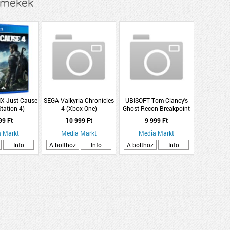
ermékek
X Just Cause
SEGA Valkyria Chronicles
UBISOFT Tom Clancy's
Station 4)
4 (Xbox One)
Ghost Recon Breakpoint
(PlayStation 4)
99 Ft
10 999 Ft
9 999 Ft
 Markt
Media Markt
Media Markt
Info
A bolthoz
Info
A bolthoz
Info