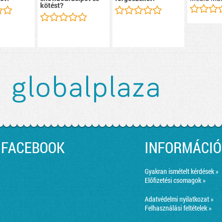
kötést?
FACEBOOK
INFORMÁCIÓ
Gyakran ismételt kérdések »
Előfizetési csomagok »
Adatvédelmi nyilatkozat »
Felhasználási feltételek »