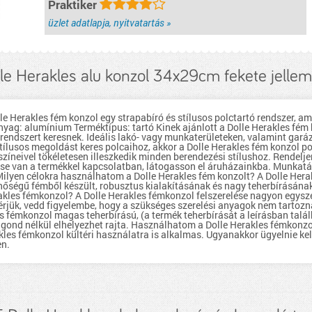
Praktiker
biztosít bútoraid számára. Kérjük, vedd figyelembe, hogy a szükséges
szerelési anyagok nem tartoznak a csomaghoz. Mennyi súlyt bír el a
Dolle Herakles fémkonzol? A Dolle Herakles fémkonzol magas
üzlet adatlapja, nyitvatartás »
teherbírású, (a termék teherbírását a leírásban találhatja) így nehéz
tárgyakat, például könyveket vagy elektronikus eszközöket is gond
nélkül elhelyezhet rajta. Használhatom a Dolle Herakles fémkonzolt
kültéren is? Igen, robusztus kialakításának köszönhetően a Dolle
Herakles fémkonzol kültéri használatra is alkalmas. Ugyanakkor
ügyelnie kell arra, hogy nedvességtől védve legyen, a rozsda
le Herakles alu konzol 34x29cm fekete jelle
kialakulásának elkerülése érdekében.
részletek...
le Herakles fém konzol egy strapabíró és stílusos polctartó rendszer, a
nyag: alumínium Terméktípus: tartó Kinek ajánlott a Dolle Herakles fém
olcrendszert keresnek. Ideális lakó- vagy munkaterületeken, valamint ga
ílusos megoldást keres polcaihoz, akkor a Dolle Herakles fém konzol p
zíneivel tökéletesen illeszkedik minden berendezési stílushoz. Rendelj
se van a termékkel kapcsolatban, látogasson el áruházainkba. Munkatár
Milyen célokra használhatom a Dolle Herakles fém konzolt? A Dolle Herak
inőségű fémből készült, robusztus kialakításának és nagy teherbírásána
akles fémkonzol? A Dolle Herakles fémkonzol felszerelése nagyon egysze
Kérjük, vedd figyelembe, hogy a szükséges szerelési anyagok nem tartozn
s fémkonzol magas teherbírású, (a termék teherbírását a leírásban talál
 gond nélkül elhelyezhet rajta. Használhatom a Dolle Herakles fémkonzol
les fémkonzol kültéri használatra is alkalmas. Ugyanakkor ügyelnie kell
en.