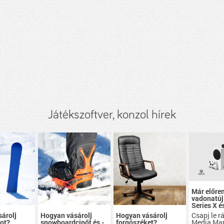
Játékszoftver, konzol hírek
Már előre
vadonatúj
Series X é
Csapj le r
árolj
Hogyan vásárolj
Hogyan vásárolj
Media Mar
ot?
snowboardcipőt és -
forgószéket?