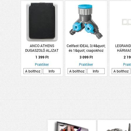
ANCO ATHENS
Cellfast IDEAL 3/4&quot;
LEGRAND
DUGASZOLÓ ALJZAT
és 1&quot; csapokhoz
HÁRMAS
FALON KÍVÜL KÜLTÉRI
kettős elosztó
VÍZSZINT
1 399 Ft
3 099 Ft
2 19
IP54
Praktiker
Praktiker
Prakt
A bolthoz
Info
A bolthoz
Info
A bolthoz