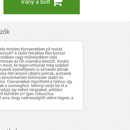
Irány a bolt
mzők
mely minden környezetben jól mutat.
 konzol? A Dolle Herakles fém konzol
rázsokban vagy műhelyekben való
ontosan az Ön számára készült. Kiváló
en most, és tegye otthonát még szebbé!
saink személyesen is szívesen állnak
les fém konzol ideális polcok, asztalok
k köszönhetően különösen stabil és
rű. Csavarokkal rögzíthető a falhoz, így
ak a csomaghoz. Mennyi súlyt bír el a
hatja) így nehéz tárgyakat, például
t kültéren is? Igen, robusztus
 arra, hogy nedvességtől védve legyen, a