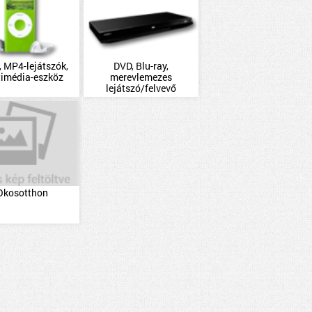
 MP4-lejátszók,
DVD, Blu-ray,
timédia-eszköz
merevlemezes
lejátszó/felvevő
Okosotthon