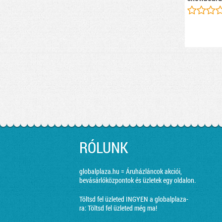
RÓLUNK
globalplaza.hu = Áruházláncok akciói,
bevásárlóközpontok és üzletek egy oldalon.
Töltsd fel üzleted INGYEN a globalplaza-
ra:
Töltsd fel üzleted még ma!