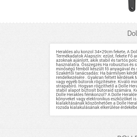
Dol
Herakles alu konzol 34×29cm fekete, A Dol
Termékadatok Alapszín: ezüst, fekete Fő a
azoknak ajánlott, akik stabil és tartós p
használatra. Összegzés Ha robusztus és st
minőségű fémből készült fő anyagával és s
Szakértői tanácsadás: Ha bármilyen kérdé
rendelkezésére . Gyakran feltett kérdések 
vagy egyéb bútorok rögzítésére. Kiváló m
strapabíró. Hogyan rögzíthető a Dolle Her
stabil alapot biztosít bútoraid számára. 
Dolle Herakles fémkonzol? A Dolle Herakle
könyveket vagy elektronikus eszközöket is
kialakításának köszönhetően a Dolle Herak
rozsda kialakulásának elkerülése érdekéb