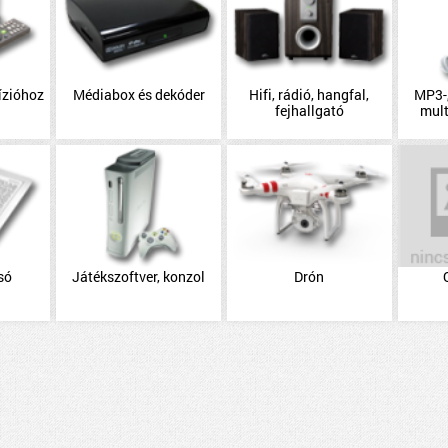
ízióhoz
Médiabox és dekóder
Hifi, rádió, hangfal,
MP3-,
fejhallgató
mul
só
Játékszoftver, konzol
Drón