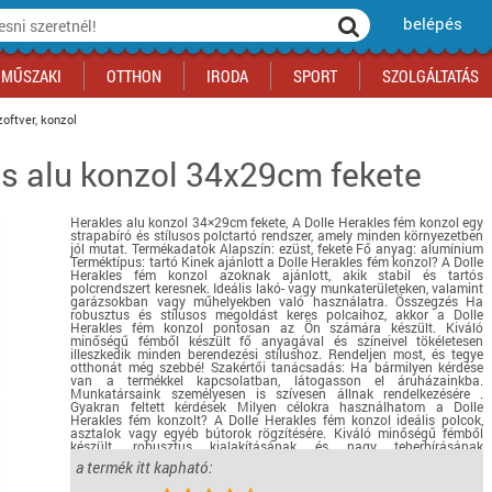
belépés
MŰSZAKI
OTTHON
IRODA
SPORT
SZOLGÁLTATÁS
oftver, konzol
es alu konzol 34x29cm fekete
ka
yógyszertár
csálnivaló
Sport akciók
Építkezés
Fitneszközpont
Biztonságtechnika
kciók
a
, gördeszka, roller
ék
mékek, sütemények
Szolgáltatás akciók
Szerszám, barkács, alkatrész
Kocsmasport
Ünnepi dekoráció
Herakles alu konzol 34×29cm fekete, A Dolle Herakles fém konzol egy
tító, parkolás
s ital
Iskolakezdés, papír, írószer
Motor
Fűtés
strapabíró és stílusos polctartó rendszer, amely minden környezetben
jól mutat. Termékadatok Alapszín: ezüst, fekete Fő anyag: alumínium
ás akciók
k
l
Háziállatok
Autó
Terméktípus: tartó Kinek ajánlott a Dolle Herakles fém konzol? A Dolle
Herakles fém konzol azoknak ajánlott, akik stabil és tartós
polcrendszert keresnek. Ideális lakó- vagy munkaterületeken, valamint
iók
Bébi
Ingatlan
garázsokban vagy műhelyekben való használatra. Összegzés Ha
robusztus és stílusos megoldást keres polcaihoz, akkor a Dolle
ók
Gyógyászati segédeszköz
Herakles fém konzol pontosan az Ön számára készült. Kiváló
minőségű fémből készült fő anyagával és színeivel tökéletesen
Regisztrálj az oldalunkra INGYEN itt ››
illeszkedik minden berendezési stílushoz. Rendeljen most, és tegye
otthonát még szebbé! Szakértői tanácsadás: Ha bármilyen kérdése
Regisztrálj az oldalunkra INGYEN itt ››
Regisztrálj az oldalunkra INGYEN itt ››
Regisztrálj az oldalunkra INGYEN itt ››
Regisztrálj az oldalunkra INGYEN itt ››
Regisztrálj az oldalunkra INGYEN itt ››
Regisztrálj az oldalunkra INGYEN itt ››
van a termékkel kapcsolatban, látogasson el áruházainkba.
Munkatársaink személyesen is szívesen állnak rendelkezésére .
Regisztrálj az oldalunkra INGYEN itt ››
Gyakran feltett kérdések Milyen célokra használhatom a Dolle
Herakles fém konzolt? A Dolle Herakles fém konzol ideális polcok,
asztalok vagy egyéb bútorok rögzítésére. Kiváló minőségű fémből
készült, robusztus kialakításának és nagy teherbírásának
köszönhetően különösen stabil és strapabíró. Hogyan rögzíthető a
a termék itt kapható:
Dolle Herakles fémkonzol? A Dolle Herakles fémkonzol felszerelése
nagyon egyszerű. Csavarokkal rögzíthető a falhoz, így stabil alapot