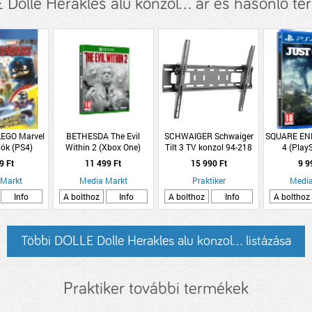
Dolle Herakles alu konzol... ár és hasonló t
EGO Marvel
BETHESDA The Evil
SCHWAIGER Schwaiger
SQUARE ENI
lók (PS4)
Within 2 (Xbox One)
Tilt 3 TV konzol 94-218
4 (Play
cm dönthető max.50kg
9 Ft
11 499 Ft
15 990 Ft
9 9
37&quot;-86&quot;
 Markt
Media Markt
Praktiker
Media
Info
A bolthoz
Info
A bolthoz
Info
A bolthoz
Többi DOLLE Dolle Herakles alu konzol... listázása
Praktiker további termékek