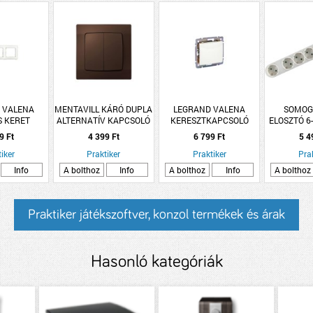
 VALENA
MENTAVILL KÁRÓ DUPLA
LEGRAND VALENA
SOMOG
 KERET
ALTERNATÍV KAPCSOLÓ
KERESZTKAPCSOLÓ
ELOSZTÓ 6-
ES FEHÉR
KOMPLETT IP20 BARNA
FEHÉR,
TAPOSÓKA
9 Ft
4 399 Ft
6 799 Ft
5 4
BILLENTYU+MECHANIZMUS
1,5M
iker
Praktiker
Praktiker
Pra
Info
A bolthoz
Info
A bolthoz
Info
A bolthoz
Praktiker játékszoftver, konzol termékek és árak
Hasonló kategóriák