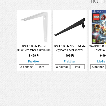
DOLLE 
DOLLE Dolle Purist
DOLLE Dolle 30cm fekete
WARNER B L
30x20cm fehér alumínium
egysoros acél konzol
Bosszúál
konzol
3 499 Ft
499 Ft
9 99
Praktiker
Praktiker
Media
A bolthoz
Info
A bolthoz
Info
A bolthoz