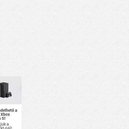
ndelhető a
 Xbox
s S!
ájuk a
kt-nál!