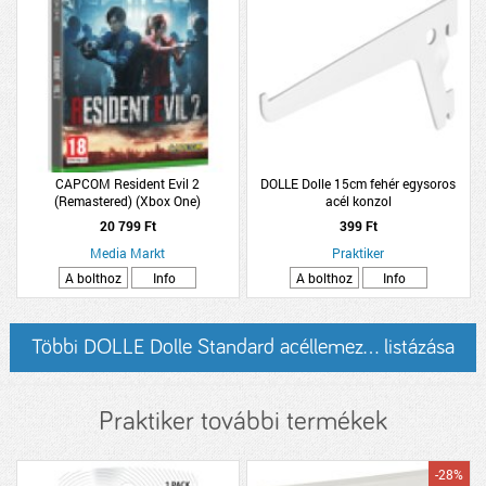
CAPCOM Resident Evil 2
DOLLE Dolle 15cm fehér egysoros
(Remastered) (Xbox One)
acél konzol
20 799 Ft
399 Ft
Media Markt
Praktiker
A bolthoz
Info
A bolthoz
Info
Többi DOLLE Dolle Standard acéllemez... listázása
Praktiker további termékek
-28%