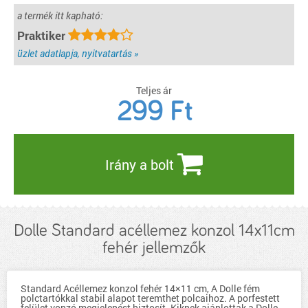
a termék itt kapható:
Praktiker
üzlet adatlapja, nyitvatartás »
Teljes ár
299
Ft
Irány a bolt
Dolle Standard acéllemez konzol 14x11cm
fehér jellemzők
Standard Acéllemez konzol fehér 14×11 cm, A Dolle fém
polctartókkal stabil alapot teremthet polcaihoz. A porfestett
felület vonzó megjelenést biztosít. Kiknek ajánlottak a Dolle