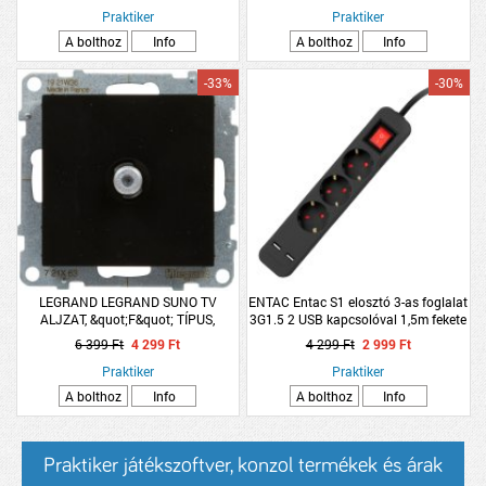
Praktiker
Praktiker
A bolthoz
Info
A bolthoz
Info
-33%
-30%
LEGRAND LEGRAND SUNO TV
ENTAC Entac S1 elosztó 3-as foglalat
ALJZAT, &quot;F&quot; TÍPUS,
3G1.5 2 USB kapcsolóval 1,5m fekete
CSILLAGPONTOS, FEKETE
6 399 Ft
4 299 Ft
4 299 Ft
2 999 Ft
Praktiker
Praktiker
A bolthoz
Info
A bolthoz
Info
Praktiker játékszoftver, konzol termékek és árak