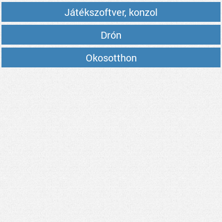
Játékszoftver, konzol
Drón
Okosotthon