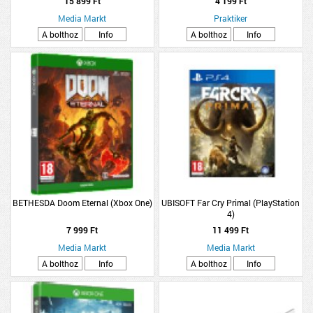
15 899 Ft
4 199 Ft
Media Markt
Praktiker
A bolthoz
Info
A bolthoz
Info
BETHESDA Doom Eternal (Xbox One)
UBISOFT Far Cry Primal (PlayStation
4)
7 999 Ft
11 499 Ft
Media Markt
Media Markt
A bolthoz
Info
A bolthoz
Info