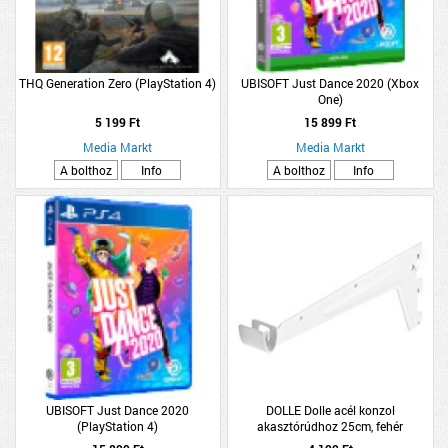
THQ Generation Zero (PlayStation 4)
UBISOFT Just Dance 2020 (Xbox
One)
5 199 Ft
15 899 Ft
Media Markt
Media Markt
A bolthoz
Info
A bolthoz
Info
UBISOFT Just Dance 2020
DOLLE Dolle acél konzol
(PlayStation 4)
akasztórúdhoz 25cm, fehér