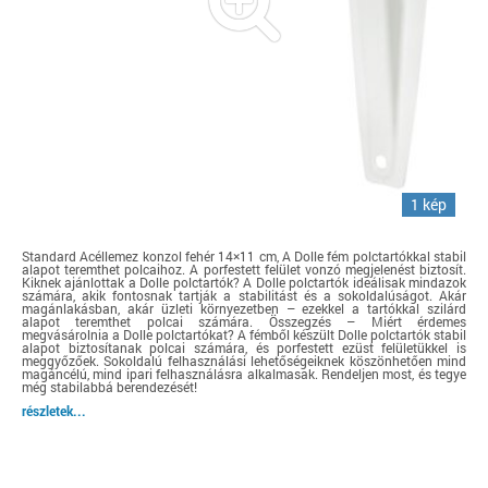
1 kép
Standard Acéllemez konzol fehér 14×11 cm, A Dolle fém polctartókkal stabil
alapot teremthet polcaihoz. A porfestett felület vonzó megjelenést biztosít.
Kiknek ajánlottak a Dolle polctartók? A Dolle polctartók ideálisak mindazok
számára, akik fontosnak tartják a stabilitást és a sokoldalúságot. Akár
magánlakásban, akár üzleti környezetben – ezekkel a tartókkal szilárd
alapot teremthet polcai számára. Összegzés – Miért érdemes
megvásárolnia a Dolle polctartókat? A fémből készült Dolle polctartók stabil
alapot biztosítanak polcai számára, és porfestett ezüst felületükkel is
meggyőzőek. Sokoldalú felhasználási lehetőségeiknek köszönhetően mind
magáncélú, mind ipari felhasználásra alkalmasak. Rendeljen most, és tegye
még stabilabbá berendezését!
részletek...