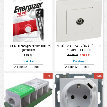
ENERGIZER energizer lítium CR1620
NILOÉ TV ALJZAT VÉGZÁRÓ 10DB
gombelem
KOMPLETT FEHÉR
839 Ft
4 999 Ft
3 599 Ft
Praktiker
Praktiker
A bolthoz
Info
A bolthoz
Info
-27%
-33%