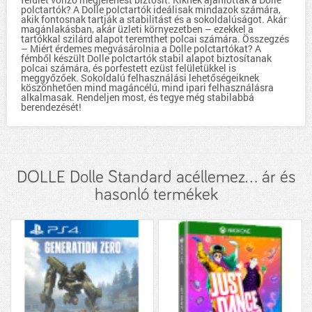
polctartók? A Dolle polctartók ideálisak mindazok számára,
akik fontosnak tartják a stabilitást és a sokoldalúságot. Akár
magánlakásban, akár üzleti környezetben – ezekkel a
tartókkal szilárd alapot teremthet polcai számára. Összegzés
– Miért érdemes megvásárolnia a Dolle polctartókat? A
fémből készült Dolle polctartók stabil alapot biztosítanak
polcai számára, és porfestett ezüst felületükkel is
meggyőzőek. Sokoldalú felhasználási lehetőségeiknek
köszönhetően mind magáncélú, mind ipari felhasználásra
alkalmasak. Rendeljen most, és tegye még stabilabbá
berendezését!
DOLLE Dolle Standard acéllemez... ár és
hasonló termékek