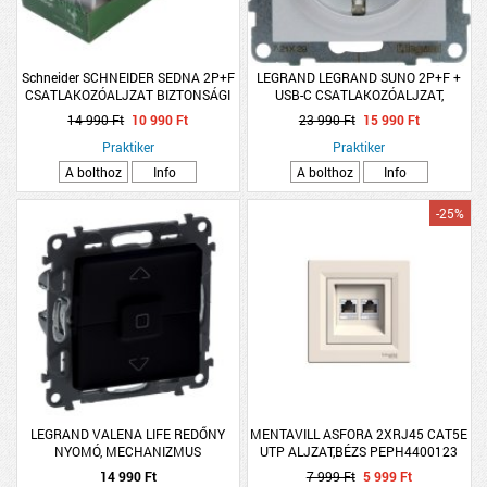
Schneider SCHNEIDER SEDNA 2P+F
LEGRAND LEGRAND SUNO 2P+F +
CSATLAKOZÓALJZAT BIZTONSÁGI
USB-C CSATLAKOZÓALJZAT,
ZSALU CSAVAROS BEKÖTÉS 16A
BIZTONSÁGI ZSALUVAL, ALUMÍNIUM
14 990 Ft
10 990 Ft
23 990 Ft
15 990 Ft
KERETTEL FEH 5DB/CSOMAG
Praktiker
Praktiker
A bolthoz
Info
A bolthoz
Info
-25%
LEGRAND VALENA LIFE REDŐNY
MENTAVILL ASFORA 2XRJ45 CAT5E
NYOMÓ, MECHANIZMUS
UTP ALJZAT,BÉZS PEPH4400123
BURKOLATTAL, FEKETE
14 990 Ft
7 999 Ft
5 999 Ft