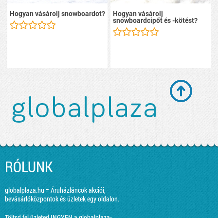
Hogyan vásárolj snowboardot?
Hogyan vásárolj
snowboardcipőt és -kötést?
RÓLUNK
globalplaza.hu = Áruházláncok akciói,
bevásárlóközpontok és üzletek egy oldalon.
Töltsd fel üzleted INGYEN a globalplaza-