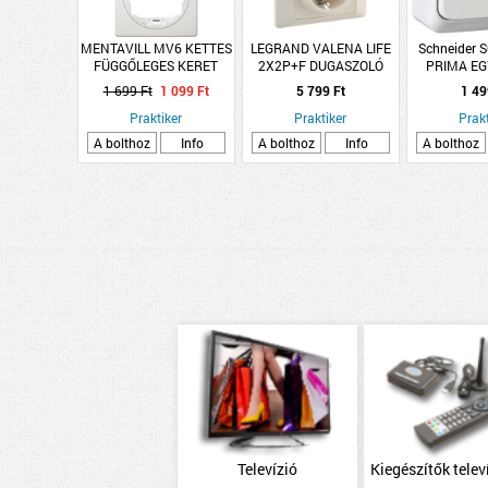
MENTAVILL MV6 KETTES
LEGRAND VALENA LIFE
Schneider
FÜGGŐLEGES KERET
2X2P+F DUGASZOLÓ
PRIMA E
ALJZAT
NYOMÓK
1 699 Ft
1 099 Ft
5 799 Ft
1 49
GYERMEKVÉDELEMMEL
LÁMPAJE
Praktiker
ELEFÁNTCSONT
Praktiker
Prakt
FE
A bolthoz
Info
A bolthoz
Info
A bolthoz
Televízió
Kiegészítők telev