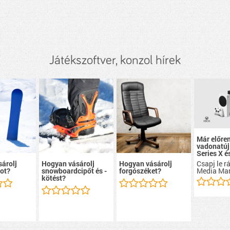
Játékszoftver, konzol hírek
Már előre
vadonatúj
Series X é
Csapj le r
árolj
Hogyan vásárolj
Hogyan vásárolj
Media Mar
ot?
snowboardcipőt és -
forgószéket?
kötést?