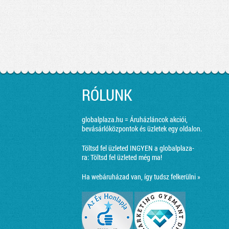
RÓLUNK
globalplaza.hu = Áruházláncok akciói,
bevásárlóközpontok és üzletek egy oldalon.
Töltsd fel üzleted INGYEN a globalplaza-
ra:
Töltsd fel üzleted még ma!
Ha webáruházad van, így tudsz felkerülni »