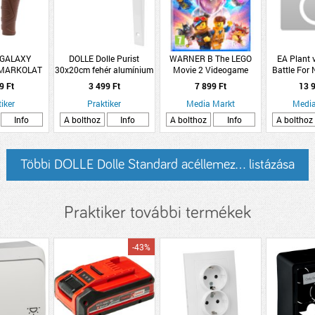
 GALAXY
DOLLE Dolle Purist
WARNER B The LEGO
EA Plant 
MARKOLAT
30x20cm fehér alumínium
Movie 2 Videogame
Battle For 
1 PÁR
konzol
(PlayStation 4)
(Xbo
9 Ft
3 499 Ft
7 899 Ft
13 9
iker
Praktiker
Media Markt
Media
Info
A bolthoz
Info
A bolthoz
Info
A bolthoz
Többi DOLLE Dolle Standard acéllemez... listázása
Praktiker további termékek
-43%