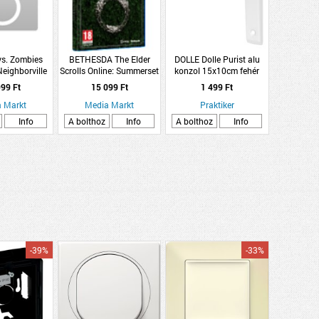
vs. Zombies
BETHESDA The Elder
DOLLE Dolle Purist alu
Neighborville
Scrolls Online: Summerset
konzol 15x10cm fehér
x One)
(PlayStation 4)
99 Ft
15 099 Ft
1 499 Ft
 Markt
Media Markt
Praktiker
Info
A bolthoz
Info
A bolthoz
Info
-39%
-33%