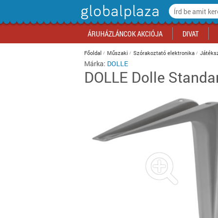
ÁRUHÁZLÁNCOK AKCIÓJA
DIVAT
Főoldal
Műszaki
Szórakoztató elektronika
Játéksz
Márka:
DOLLE
DOLLE
Dolle Standa
Auchan akciók
Ruházat
Számítástechnika
Háztartási gépek
Papír, írószer
Sportruházat
Szépségápolási szolgáltatás
Zöldség, gyümölcs
Divat akciók
Konyha
Futás, atléti
Egészség, g
Édesség, rág
Media Markt akciók
Cipő
Mobilkommunikáció
Bútor, berendezés
Irodaszer
Túra
Vendéglátás
Tejtermék, tojás
Élelmiszer a
Gyerekszob
Görkorcsolya
Virág, ajánd
Cukrászter
Office Depot akciók
Táska
Szórakoztató elektronika
Lakásfelszerelés, háztartási
Irodatechnika
Téli sportok
Kikapcsolódás
Pékáru
Iroda akciók
Fürdőszoba
Vízi sportok
Szerviz, tisz
Alkoholmente
kiegészítők
Praktiker akciók
Kiegészítők
Fotó-videó
Irodabútor, berendezés
Sportgép, kondigép, fitnesz
Pénzügyek, hírlap
Hentesáru, hal
Kikapcsolód
Hálószoba
Labdajátéko
Fotó, papír
Alkoholos ita
Játék
Tesco akciók
Szépségápolás
Háztartási gépek
Biztonságtechnika
Küzdősport
Telekommunikáció
Fagyasztott, félkész élelmiszer
Műszaki akc
Nappali
Ütősportok
Ingatlan
Dohány
Lakástextil
Sportruházat
Biztonságtechnika
Kerékpár
Optika
Alapvető élelmiszer
Otthon akci
Kert
Egyéb sport
Készétel
Világítás