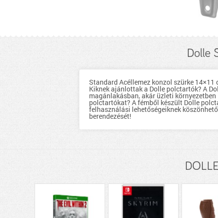
Dolle 
Standard Acéllemez konzol szürke 14×11 cm,
Kiknek ajánlottak a Dolle polctartók? A Do
magánlakásban, akár üzleti környezetben 
polctartókat? A fémből készült Dolle polct
felhasználási lehetőségeiknek köszönhető
berendezését!
DOLLE 