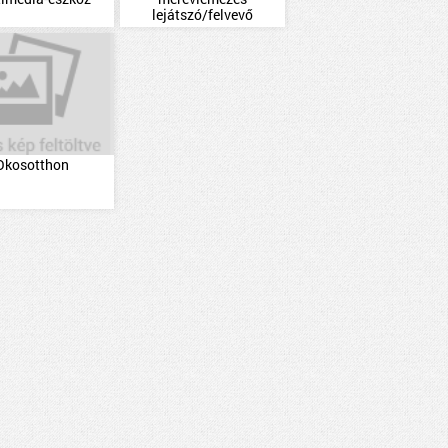
lejátszó/felvevő
Okosotthon