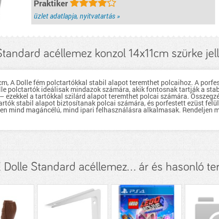
Praktiker
üzlet adatlapja, nyitvatartás »
Standard acéllemez konzol 14x11cm szürke je
 A Dolle fém polctartókkal stabil alapot teremthet polcaihoz. A porfest
lle polctartók ideálisak mindazok számára, akik fontosnak tartják a stab
– ezekkel a tartókkal szilárd alapot teremthet polcai számára. Összegz
artók stabil alapot biztosítanak polcai számára, és porfestett ezüst fel
en mind magáncélú, mind ipari felhasználásra alkalmasak. Rendeljen m
Dolle Standard acéllemez... ár és hasonló t