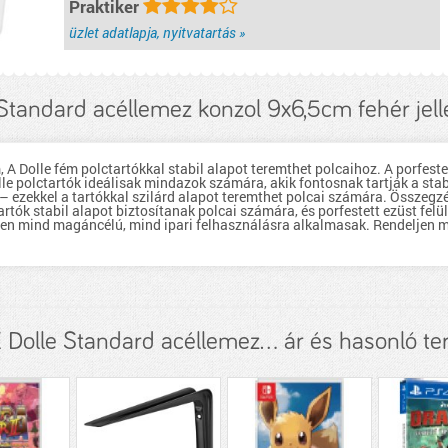
Praktiker
üzlet adatlapja, nyitvatartás »
 Standard acéllemez konzol 9x6,5cm fehér jel
A Dolle fém polctartókkal stabil alapot teremthet polcaihoz. A porfestet
lle polctartók ideálisak mindazok számára, akik fontosnak tartják a stab
– ezekkel a tartókkal szilárd alapot teremthet polcai számára. Összegz
artók stabil alapot biztosítanak polcai számára, és porfestett ezüst fel
en mind magáncélú, mind ipari felhasználásra alkalmasak. Rendeljen m
Dolle Standard acéllemez... ár és hasonló t