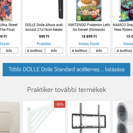
ltra Street
DOLLE Dolle Altura acél
NINTENDO Pokémon Let's
NAMCO Drag
 The Final
konzol 27x19cm fekete
Go Eevee! (Nintendo
New Riders 
s (Nintendo
Switch)
99 Ft
999 Ft
18 899 Ft
15 0
tch)
 Markt
Praktiker
Media Markt
Media
Info
A bolthoz
Info
A bolthoz
Info
A bolthoz
Többi DOLLE Dolle Standard acéllemez... listázása
Praktiker további termékek
-50%