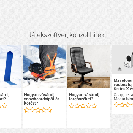
Játékszoftver, konzol hírek
Már előre
vadonatúj
Series X é
Csapj le r
árolj
Hogyan vásárolj
Hogyan vásárolj
Media Mar
ot?
snowboardcipőt és -
forgószéket?
kötést?