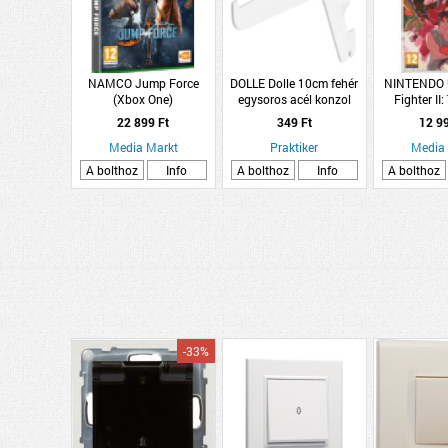
NAMCO Jump Force
DOLLE Dolle 10cm fehér
NINTENDO U
(Xbox One)
egysoros acél konzol
Fighter II:
Challenger
22 899 Ft
349 Ft
12 9
Swi
Media Markt
Praktiker
Media
A bolthoz
Info
A bolthoz
Info
A bolthoz
-33%