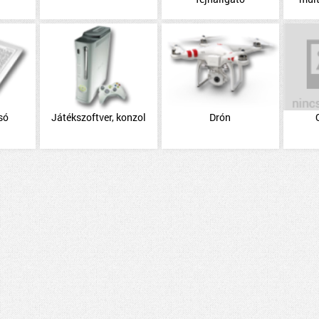
só
Játékszoftver, konzol
Drón