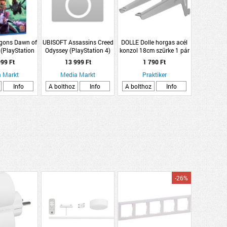
ons Dawn of
UBISOFT Assassins Creed
DOLLE Dolle horgas acél
(PlayStation
Odyssey (PlayStation 4)
konzol 18cm szürke 1 pár
4)
99 Ft
13 999 Ft
1 790 Ft
 Markt
Media Markt
Praktiker
Info
A bolthoz
Info
A bolthoz
Info
-26%