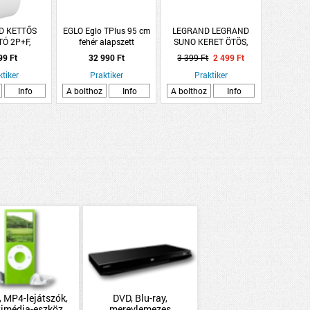
D KETTŐS
EGLO Eglo TPlus 95 cm
LEGRAND LEGRAND
Ó 2P+F,
fehér alapszett
SUNO KERET ÖTÖS,
I ZSALUVAL,
FEHÉR
99 Ft
32 990 Ft
3 399 Ft
2 499 Ft
ÉR-SZÜRKE
ktiker
Praktiker
Praktiker
Info
A bolthoz
Info
A bolthoz
Info
 MP4-lejátszók,
DVD, Blu-ray,
timédia-eszköz
merevlemezes