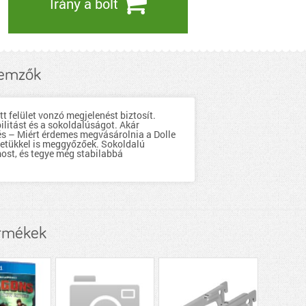
Irány a bolt
lemzők
t felület vonzó megjelenést biztosít.
ilitást és a sokoldalúságot. Akár
és – Miért érdemes megvásárolnia a Dolle
ületükkel is meggyőzőek. Sokoldalú
ost, és tegye még stabilabbá
ermékek