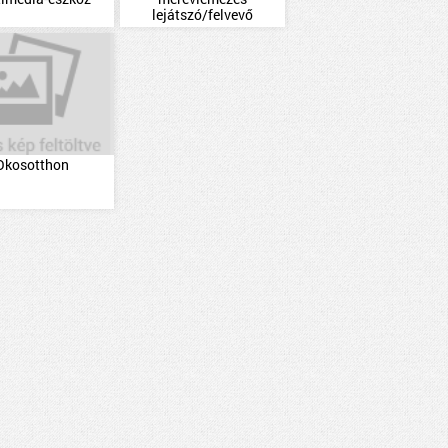
lejátszó/felvevő
Okosotthon