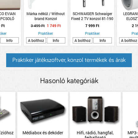
CO EVIAN
Márka nélkül / Without
SCHWAIGER Schwaiger
LEGRAN
APCSOLÓ
brand Konzol
Fixed 2 TV konzol 81-190
ELOSZT
P20 FEHÉR
19x20x2,4cm fehér rácsos
cm max. 35kg
BIZTONSÁG
 Ft
3 499 Ft
1 749 Ft
7 999 Ft
2 1
fém
32&quot;-75&quot;
16A, FEH
iker
Praktiker
Praktiker
Pra
Info
A bolthoz
Info
A bolthoz
Info
A bolthoz
Praktiker játékszoftver, konzol termékek és árak
Hasonló kategóriák
ízióhoz
Médiabox és dekóder
Hifi, rádió, hangfal,
MP3-,
fejhallgató
mul