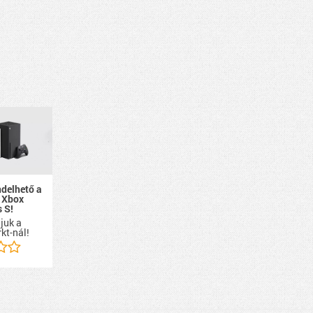
ndelhető a
 Xbox
s S!
ájuk a
kt-nál!