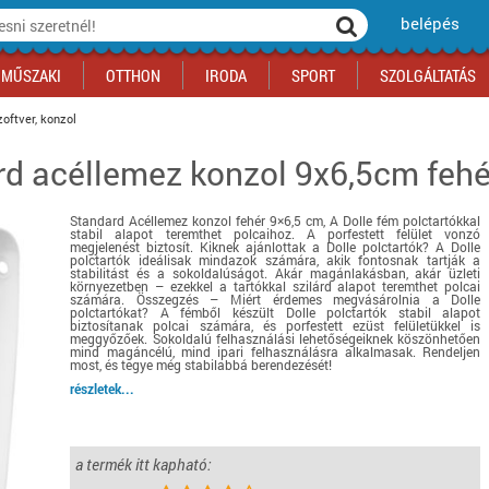
belépés
MŰSZAKI
OTTHON
IRODA
SPORT
SZOLGÁLTATÁS
oftver, konzol
rd acéllemez konzol 9x6,5cm fehé
ka
yógyszertár
csálnivaló
Sport akciók
Építkezés
Fitneszközpont
Biztonságtechnika
kciók
a
, gördeszka, roller
ék
mékek, sütemények
Szolgáltatás akciók
Szerszám, barkács, alkatrész
Kocsmasport
Ünnepi dekoráció
Standard Acéllemez konzol fehér 9×6,5 cm, A Dolle fém polctartókkal
tító, parkolás
s ital
Iskolakezdés, papír, írószer
Motor
Fűtés
stabil alapot teremthet polcaihoz. A porfestett felület vonzó
megjelenést biztosít. Kiknek ajánlottak a Dolle polctartók? A Dolle
ás akciók
k
l
Háziállatok
Autó
polctartók ideálisak mindazok számára, akik fontosnak tartják a
stabilitást és a sokoldalúságot. Akár magánlakásban, akár üzleti
környezetben – ezekkel a tartókkal szilárd alapot teremthet polcai
iók
Bébi
Ingatlan
számára. Összegzés – Miért érdemes megvásárolnia a Dolle
polctartókat? A fémből készült Dolle polctartók stabil alapot
ók
Gyógyászati segédeszköz
biztosítanak polcai számára, és porfestett ezüst felületükkel is
meggyőzőek. Sokoldalú felhasználási lehetőségeiknek köszönhetően
Regisztrálj az oldalunkra INGYEN itt ››
mind magáncélú, mind ipari felhasználásra alkalmasak. Rendeljen
most, és tegye még stabilabbá berendezését!
Regisztrálj az oldalunkra INGYEN itt ››
Regisztrálj az oldalunkra INGYEN itt ››
Regisztrálj az oldalunkra INGYEN itt ››
Regisztrálj az oldalunkra INGYEN itt ››
Regisztrálj az oldalunkra INGYEN itt ››
Regisztrálj az oldalunkra INGYEN itt ››
részletek...
Regisztrálj az oldalunkra INGYEN itt ››
a termék itt kapható: