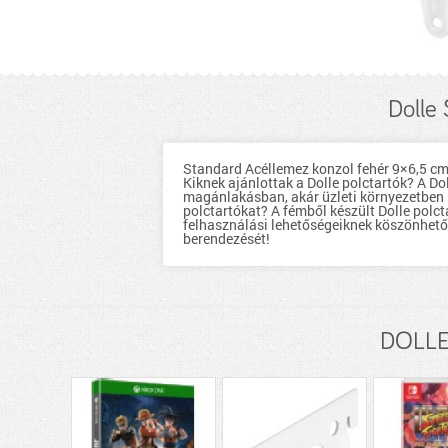
Dolle
Standard Acéllemez konzol fehér 9×6,5 cm, 
Kiknek ajánlottak a Dolle polctartók? A Do
magánlakásban, akár üzleti környezetben 
polctartókat? A fémből készült Dolle polct
felhasználási lehetőségeiknek köszönhető
berendezését!
DOLLE 