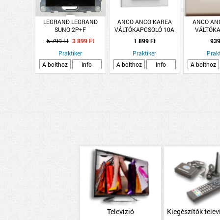
LEGRAND LEGRAND
ANCO ANCO KAREA
ANCO AN
SUNO 2P+F
VÁLTÓKAPCSOLÓ 10A
VÁLTÓK
CSATLAKOZÓALJZAT
IP20 FEHÉR
250V~10A 
5 799 Ft
3 899 Ft
1 899 Ft
939
RUGÓS, BIZTONSÁGI
ZSALUVAL, IP44, FEKETE
Praktiker
Praktiker
Prakt
A bolthoz
Info
A bolthoz
Info
A bolthoz
Televízió
Kiegészítők telev