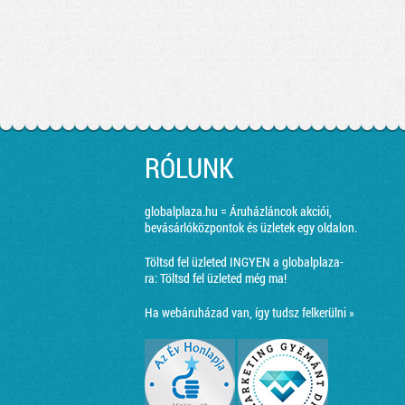
RÓLUNK
globalplaza.hu = Áruházláncok akciói,
bevásárlóközpontok és üzletek egy oldalon.
Töltsd fel üzleted INGYEN a globalplaza-
ra:
Töltsd fel üzleted még ma!
Ha webáruházad van, így tudsz felkerülni »