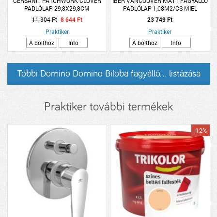
CERSANIT PATCHWORK CLOVER
IBER VANCOUVER MATT FAGYÁLLÓ
PADLÓLAP 29,8X29,8CM
PADLÓLAP 1,08M2/CS MIEL
15X90CM
11 304 Ft
8 644 Ft
23 749 Ft
Praktiker
Praktiker
A bolthoz
Info
A bolthoz
Info
Többi Domino Domino Biloba fagyálló... listázása
Praktiker további termékek
-12%