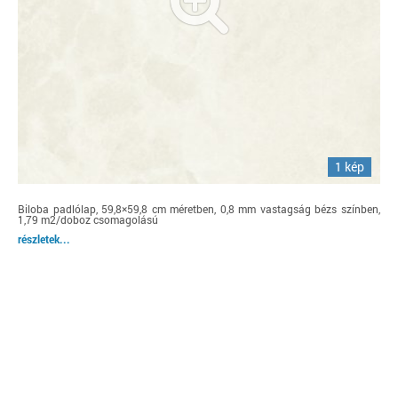
1 kép
Biloba padlólap, 59,8×59,8 cm méretben, 0,8 mm vastagság bézs színben,
1,79 m2/doboz csomagolású
részletek...