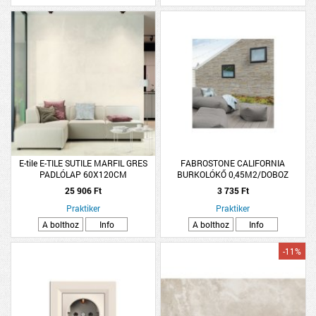
E-tile E-TILE SUTILE MARFIL GRES
FABROSTONE CALIFORNIA
PADLÓLAP 60X120CM
BURKOLÓKŐ 0,45M2/DOBOZ
1,44M2/CSOMAG SZÜRKÉSBARNA
25 906 Ft
3 735 Ft
PEI3 &lt;R9 POLÍROZOTT
Praktiker
Praktiker
A bolthoz
Info
A bolthoz
Info
-11%