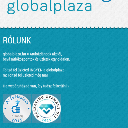
RÓLUNK
globalplaza.hu = Áruházláncok akciói,
bevásárlóközpontok és üzletek egy oldalon.
Töltsd fel üzleted INGYEN a globalplaza-
ra:
Töltsd fel üzleted még ma!
Ha webáruházad van, így tudsz felkerülni »