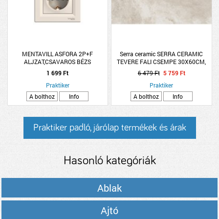
MENTAVILL ASFORA 2P+F
Serra ceramic SERRA CERAMIC
ALJZAT,CSAVAROS BÉZS
TEVERE FALI CSEMPE 30X60CM,
PEPH2900123
1.44M2/CSOMAG, BÉZS,
1 699 Ft
6 479 Ft
5 759 Ft
MÁRVÁNYOS
Praktiker
Praktiker
A bolthoz
Info
A bolthoz
Info
Praktiker padló, járólap termékek és árak
Hasonló kategóriák
Ablak
Ajtó