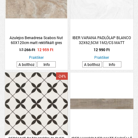
Azulejos Benadresa Scabos Nut
IBER VARANA PADLÓLAP BLANCO
60X120cm matt rektifikált gres
32X62,5CM 1M2/CS MATT
padlólap
FAGYÁLLÓ
17 266 Ft
12 959 Ft
12 990 Ft
Praktiker
Praktiker
A bolthoz
Info
A bolthoz
Info
-24%