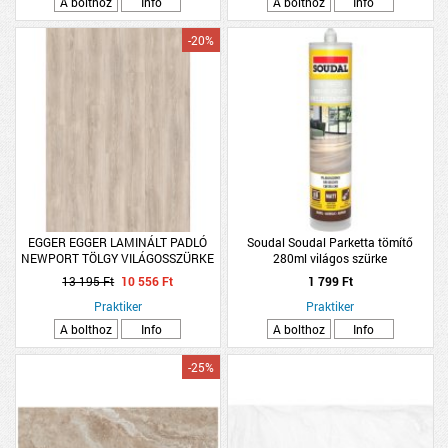
A bolthoz
Info
A bolthoz
Info
-20%
EGGER EGGER LAMINÁLT PADLÓ
Soudal Soudal Parketta tömítő
NEWPORT TÖLGY VILÁGOSSZÜRKE
280ml világos szürke
1292X193X7MM 2,49M2/CSOMAG
13 195 Ft
10 556 Ft
1 799 Ft
K31 4V EL2160
Praktiker
Praktiker
A bolthoz
Info
A bolthoz
Info
-25%