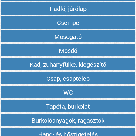
Padló, járólap
Csempe
Mosogató
Mosdó
Kád, zuhanyfülke, kiegészítő
Csap, csaptelep
WC
Tapéta, burkolat
Burkolóanyagok, ragasztók
Hang- és hőszigetelés