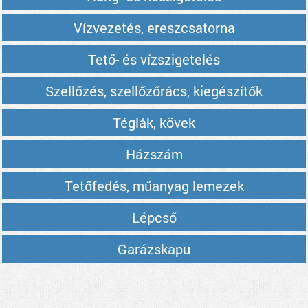
Vízvezetés, ereszcsatorna
Tető- és vízszigetelés
Szellőzés, szellőzőrács, kiegészítők
Téglák, kövek
Házszám
Tetőfedés, műanyag lemezek
Lépcső
Garázskapu