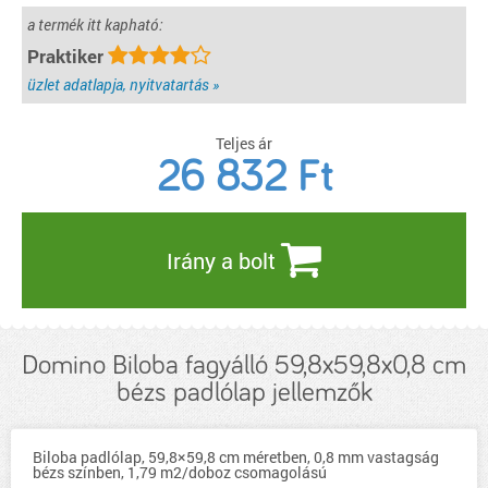
a termék itt kapható:
Praktiker
üzlet adatlapja, nyitvatartás »
Teljes ár
26 832
Ft
Irány a bolt
Domino Biloba fagyálló 59,8x59,8x0,8 cm
bézs padlólap jellemzők
Biloba padlólap, 59,8×59,8 cm méretben, 0,8 mm vastagság
bézs színben, 1,79 m2/doboz csomagolású