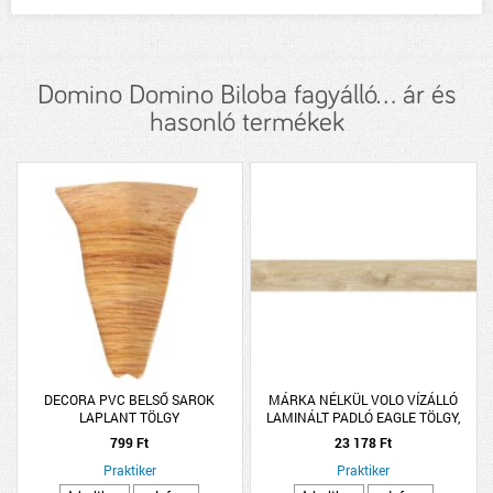
Domino Domino Biloba fagyálló... ár és
hasonló termékek
DECORA PVC BELSŐ SAROK
MÁRKA NÉLKÜL VOLO VÍZÁLLÓ
LAPLANT TÖLGY
LAMINÁLT PADLÓ EAGLE TÖLGY,
1380X191X8MM,
799 Ft
23 178 Ft
2.109M2/CSOMAG, K33, 4V
Praktiker
Praktiker