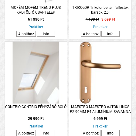
MOFÉM MOFÉM TREND PLUS
TRIKOLOR Trikolor beltéri falfesték
KÁDTÖLTŐ CSAPTELEP
barack, 2,5l
SÜLYESZTETT *MOFÉM/TEKA SHOP*
61 990 Ft
4 199 Ft
3 699 Ft
Praktiker
Praktiker
A bolthoz
Info
A bolthoz
Info
CONTRIO CONTRIO FÉNYZÁRÓ ROLÓ
MAESTRO MAESTRO AJTÓKILINCS
PZ 90MM F4 ALUMÍNIUM SAVANNA
29 990 Ft
6 999 Ft
Praktiker
Praktiker
A bolthoz
Info
A bolthoz
Info