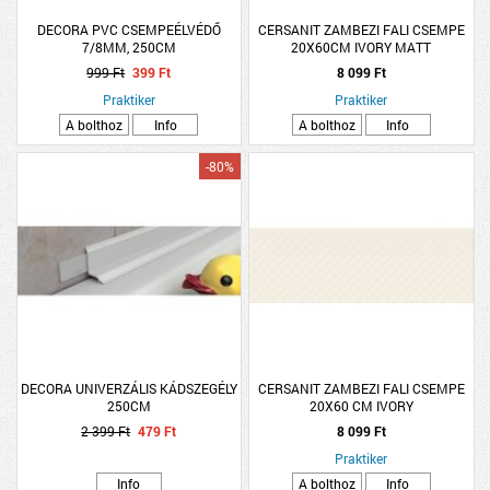
DECORA PVC CSEMPEÉLVÉDŐ
CERSANIT ZAMBEZI FALI CSEMPE
7/8MM, 250CM
20X60CM IVORY MATT
999 Ft
399 Ft
8 099 Ft
Praktiker
Praktiker
A bolthoz
Info
A bolthoz
Info
-80%
DECORA UNIVERZÁLIS KÁDSZEGÉLY
CERSANIT ZAMBEZI FALI CSEMPE
250CM
20X60 CM IVORY
2 399 Ft
479 Ft
8 099 Ft
Praktiker
Info
A bolthoz
Info