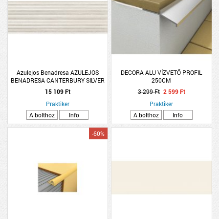
Azulejos Benadresa AZULEJOS
DECORA ALU VÍZVETŐ PROFIL
BENADRESA CANTERBURY SILVER
250CM
WAY DEKORCSEMPE 30X90CM
15 109 Ft
3 299 Ft
2 599 Ft
1,08M2/CSOMAG EZÜST CSÍKOS
Praktiker
Praktiker
A bolthoz
Info
A bolthoz
Info
-60%