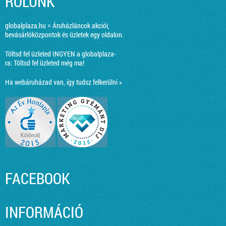
RÓLUNK
globalplaza.hu = Áruházláncok akciói,
bevásárlóközpontok és üzletek egy oldalon.
Töltsd fel üzleted INGYEN a globalplaza-
ra:
Töltsd fel üzleted még ma!
Ha webáruházad van, így tudsz felkerülni »
FACEBOOK
INFORMÁCIÓ