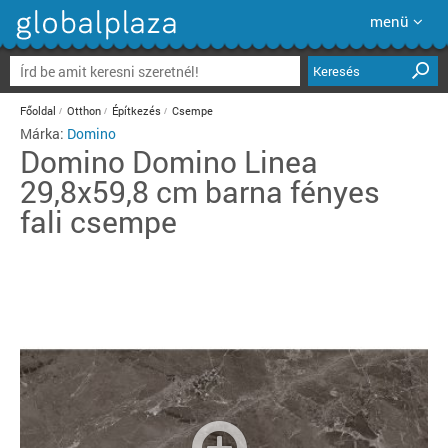
menü
Keresés
Főoldal
Otthon
Építkezés
Csempe
Márka:
Domino
Domino
Domino Linea
29,8x59,8 cm barna fényes
fali csempe