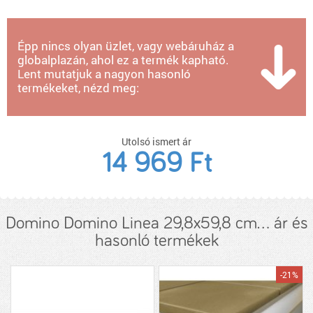
Épp nincs olyan üzlet, vagy webáruház a
globalplazán, ahol ez a termék kapható.
Lent mutatjuk a nagyon hasonló
termékeket, nézd meg:
Utolsó ismert ár
14 969 Ft
Domino Domino Linea 29,8x59,8 cm... ár és
hasonló termékek
-21%