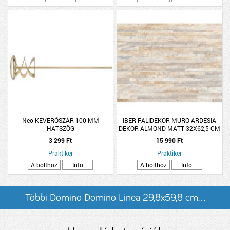
Neo KEVERŐSZÁR 100 MM
IBER FALIDEKOR MURO ARDESIA
HATSZÖG
DEKOR ALMOND MATT 32X62,5 CM
1M2/CS
3 299 Ft
15 990 Ft
Praktiker
Praktiker
A bolthoz
Info
A bolthoz
Info
Többi Domino Domino Linea 29,8x59,8 cm...
listázása