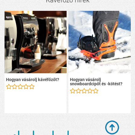
Kávéfőző hírek
Hogyan vásárolj kávéfőzőt?
Hogyan vásárolj
snowboardcipőt és -kötést?