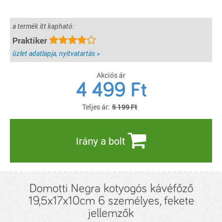
a termék itt kapható:
Praktiker
üzlet adatlapja, nyitvatartás »
Akciós ár
4 499
Ft
Teljes ár:
5 199 Ft
Irány a bolt
Domotti Negra kotyogós kávéfőző
19,5x17x10cm 6 személyes, fekete
jellemzők