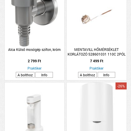
Alca Külső mosógép szifon, króm
MENTAVILL HŐMÉRSÉKLET
KORLÁTOZÓ 528601031 110C 2PÓL
HAJDU BOJLERRE
2 799 Ft
7 499 Ft
Praktiker
Praktiker
A bolthoz
Info
A bolthoz
Info
-26%