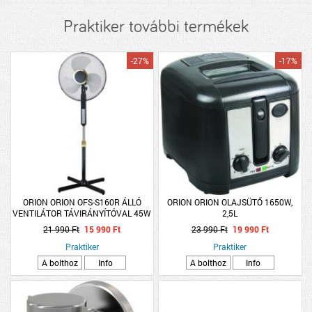
listázása
Praktiker további termékek
-27%
-17%
ORION ORION OFS-S160R ÁLLÓ
ORION ORION OLAJSÜTŐ 1650W,
VENTILÁTOR TÁVIRÁNYÍTÓVAL 45W
2,5L
40CM FEKETE
21 990 Ft
15 990 Ft
23 990 Ft
19 990 Ft
Praktiker
Praktiker
A bolthoz
Info
A bolthoz
Info