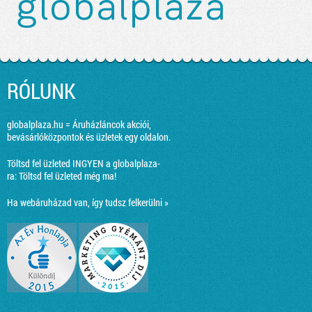
RÓLUNK
globalplaza.hu = Áruházláncok akciói,
bevásárlóközpontok és üzletek egy oldalon.
Töltsd fel üzleted INGYEN a globalplaza-
ra:
Töltsd fel üzleted még ma!
Ha webáruházad van, így tudsz felkerülni »