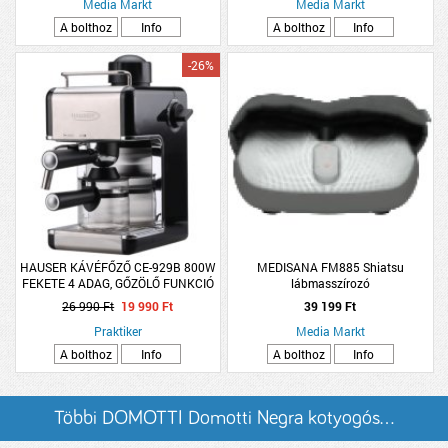
Media Markt
Media Markt
A bolthoz
Info
A bolthoz
Info
-26%
HAUSER KÁVÉFŐZŐ CE-929B 800W
MEDISANA FM885 Shiatsu
FEKETE 4 ADAG, GŐZÖLŐ FUNKCIÓ
lábmasszírozó
26 990 Ft
19 990 Ft
39 199 Ft
Praktiker
Media Markt
A bolthoz
Info
A bolthoz
Info
Többi DOMOTTI Domotti Negra kotyogós...