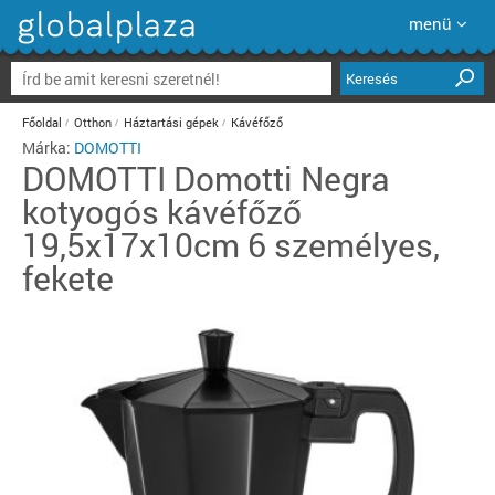
menü
Keresés
Főoldal
Otthon
Háztartási gépek
Kávéfőző
Márka:
DOMOTTI
DOMOTTI
Domotti Negra
kotyogós kávéfőző
19,5x17x10cm 6 személyes,
fekete