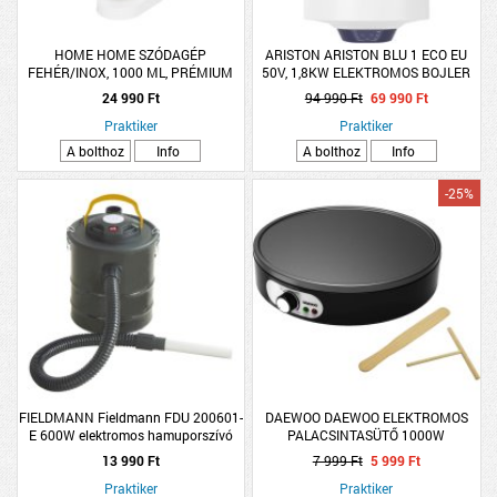
HOME HOME SZÓDAGÉP
ARISTON ARISTON BLU 1 ECO EU
FEHÉR/INOX, 1000 ML, PRÉMIUM
50V, 1,8KW ELEKTROMOS BOJLER
PALACK
50L
24 990 Ft
94 990 Ft
69 990 Ft
Praktiker
Praktiker
A bolthoz
Info
A bolthoz
Info
-25%
FIELDMANN Fieldmann FDU 200601-
DAEWOO DAEWOO ELEKTROMOS
E 600W elektromos hamuporszívó
PALACSINTASÜTŐ 1000W
13 990 Ft
7 999 Ft
5 999 Ft
Praktiker
Praktiker