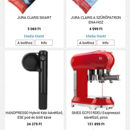
JURA CLARIS SMART
JURA CLARIS A SZŰRŐPATRON
ENA-HOZ
5 069 Ft
4 999 Ft
Media Markt
Media Markt
A bolthoz
Info
A bolthoz
Info
HANDPRESSO Hybrid Kézi kávéfőző,
SMEG ECF01RDEU Eszpresszó
ESE pod és őrölt kávé
kávéfőző, piros
34 379 Ft
151 899 Ft