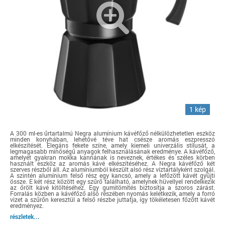
1 kép
A 300 ml-es űrtartalmú Negra alumínium kávéfőző nélkülözhetetlen eszköz
minden konyhában, lehetővé téve hat csésze aromás eszpresszó
elkészítését. Elegáns fekete színe, amely kiemeli univerzális stílusát, a
legmagasabb minőségű anyagok felhasználásának eredménye. A kávéfőző,
amelyet gyakran mokka kannának is neveznek, értékes és széles körben
használt eszköz az aromás kávé elkészítéséhez. A Negra kávéfőző két
szerves részből áll. Az alumíniumból készült alsó rész víztartályként szolgál.
A szintén alumínium felső rész egy kancsó, amely a lefőzött kávét gyűjti
össze. E két rész között egy szűrő található, amelynek hüvellyel rendelkezik
az őrölt kávé kitöltéséhez. Egy gumitömítés biztosítja a szoros zárást.
Forralás közben a kávéfőző alsó részében nyomás keletkezik, amely a forró
vizet a szűrőn keresztül a felső részbe juttatja, így tökéletesen főzött kávét
eredményez.
részletek...