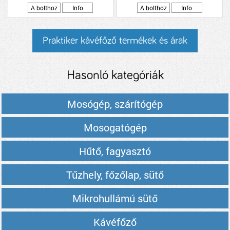
A bolthoz
Info
A bolthoz
Info
Praktiker kávéfőző termékek és árak
Hasonló kategóriák
Mosógép, szárítógép
Mosogatógép
Hűtő, fagyasztó
Tűzhely, főzőlap, sütő
Mikrohullámú sütő
Kávéfőző