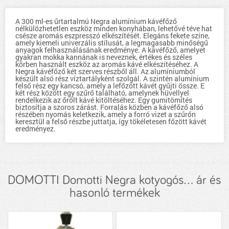
A 300 ml-es űrtartalmú Negra alumínium kávéfőző
nélkülözhetetlen eszköz minden konyhában, lehetővé téve hat
csésze aromás eszpresszó elkészítését. Elegáns fekete színe,
amely kiemeli univerzális stílusát, a legmagasabb minőségű
anyagok felhasználásának eredménye. A kávéfőző, amelyet
gyakran mokka kannának is neveznek, értékes és széles
körben használt eszköz az aromás kávé elkészítéséhez. A
Negra kávéfőző két szerves részből áll. Az alumíniumból
készült alsó rész víztartályként szolgál. A szintén alumínium
felső rész egy kancsó, amely a lefőzött kávét gyűjti össze. E
két rész között egy szűrő található, amelynek hüvellyel
rendelkezik az őrölt kávé kitöltéséhez. Egy gumitömítés
biztosítja a szoros zárást. Forralás közben a kávéfőző alsó
részében nyomás keletkezik, amely a forró vizet a szűrőn
keresztül a felső részbe juttatja, így tökéletesen főzött kávét
eredményez.
DOMOTTI Domotti Negra kotyogós... ár és
hasonló termékek