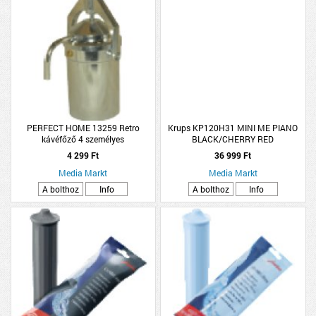
PERFECT HOME 13259 Retro
Krups KP120H31 MINI ME PIANO
kávéfőző 4 személyes
BLACK/CHERRY RED
4 299 Ft
36 999 Ft
Media Markt
Media Markt
A bolthoz
Info
A bolthoz
Info