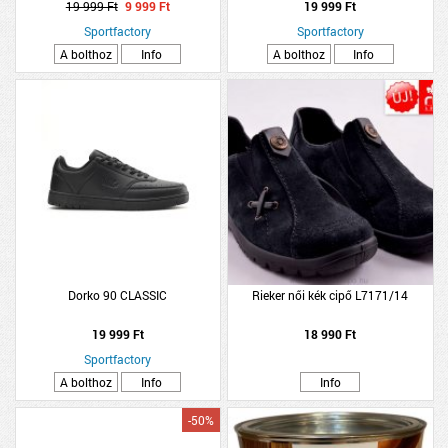
19 999 Ft
9 999 Ft
19 999 Ft
Sportfactory
Sportfactory
A bolthoz
Info
A bolthoz
Info
Dorko 90 CLASSIC
Rieker női kék cipő L7171/14
19 999 Ft
18 990 Ft
Sportfactory
A bolthoz
Info
Info
-50%