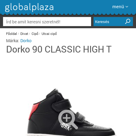
menü
Keresés
Főoldal
Divat
Cipő
Utcai cipő
Márka:
Dorko
Dorko
90 CLASSIC HIGH T