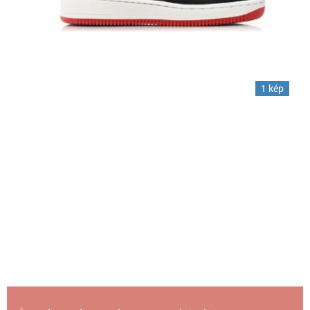
1 kép