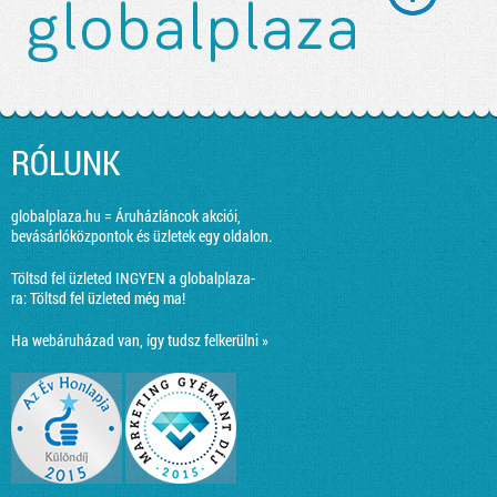
RÓLUNK
globalplaza.hu = Áruházláncok akciói,
bevásárlóközpontok és üzletek egy oldalon.
Töltsd fel üzleted INGYEN a globalplaza-
ra:
Töltsd fel üzleted még ma!
Ha webáruházad van, így tudsz felkerülni »