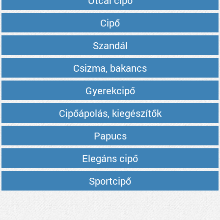
Utcai cipő
Cipő
Szandál
Csizma, bakancs
Gyerekcipő
Cipőápolás, kiegészítők
Papucs
Elegáns cipő
Sportcipő