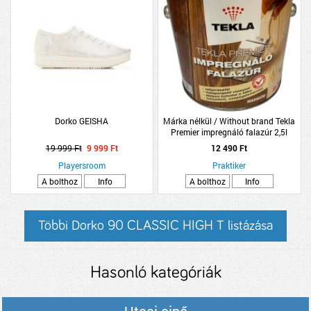
Dorko GEISHA
Márka nélkül / Without brand Tekla
Premier impregnáló falazúr 2,5l
mahagóni
19 999 Ft
9 999 Ft
12 490 Ft
Playersroom
Praktiker
A bolthoz
Info
A bolthoz
Info
Többi Dorko 90 CLASSIC HIGH T listázása
Hasonló kategóriák