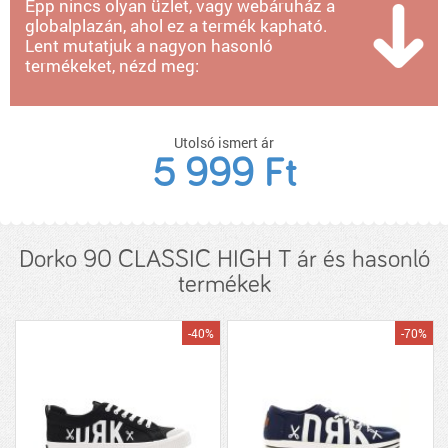
Épp nincs olyan üzlet, vagy webáruház a
globalplazán, ahol ez a termék kapható.
Lent mutatjuk a nagyon hasonló
termékeket, nézd meg:
Utolsó ismert ár
5 999 Ft
Dorko 90 CLASSIC HIGH T ár és hasonló
termékek
-40%
-70%