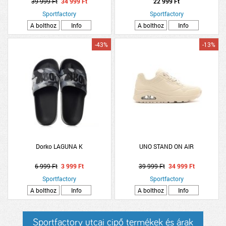
39 999 Ft
34 999 Ft
22 999 Ft
Sportfactory
Sportfactory
A bolthoz
Info
A bolthoz
Info
-43%
-13%
Dorko LAGUNA K
UNO STAND ON AIR
6 999 Ft
3 999 Ft
39 999 Ft
34 999 Ft
Sportfactory
Sportfactory
A bolthoz
Info
A bolthoz
Info
Sportfactory utcai cipő termékek és árak