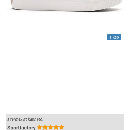
1 kép
a termék itt kapható:
Sportfactory