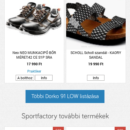
Neo NEO MUNKACIPŐ BŐR
SCHOLL Scholl szandál - KAORY
MÉRET:42 CE S1P SRA
SANDAL
17 990 Ft
19 990 Ft
Praktiker
A bolthoz
Info
Info
Többi Dorko 91 LOW listázása
Sportfactory további termékek