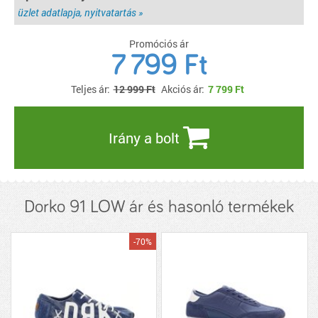
üzlet adatlapja, nyitvatartás »
Promóciós ár
7 799 Ft
Teljes ár:
12 999 Ft
Akciós ár:
7 799
Ft
Irány a bolt
Dorko 91 LOW ár és hasonló termékek
-70%