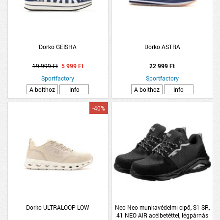
Dorko GEISHA
Dorko ASTRA
19 999 Ft
5 999 Ft
22 999 Ft
Sportfactory
Sportfactory
A bolthoz
Info
A bolthoz
Info
-40%
Dorko ULTRALOOP LOW
Neo Neo munkavédelmi cipő, S1 SR,
41 NEO AIR acélbetéttel, légpárnás