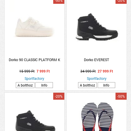
-50%
-20%
Dorko 90 CLASSIC PLATFORM K
Dorko EVEREST
15 999 Ft
7 999 Ft
34 999 Ft
27 999 Ft
Sportfactory
Sportfactory
A bolthoz
Info
A bolthoz
Info
-20%
-50%