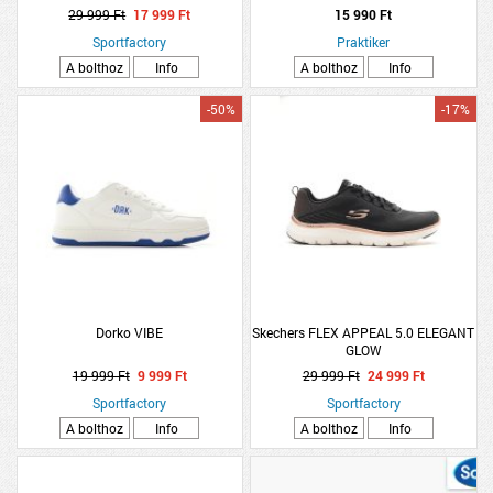
talppal
29 999 Ft
17 999 Ft
15 990 Ft
Sportfactory
Praktiker
A bolthoz
Info
A bolthoz
Info
-50%
-17%
Dorko VIBE
Skechers FLEX APPEAL 5.0 ELEGANT
GLOW
19 999 Ft
9 999 Ft
29 999 Ft
24 999 Ft
Sportfactory
Sportfactory
A bolthoz
Info
A bolthoz
Info