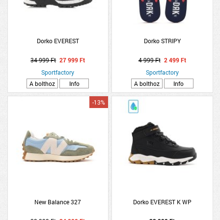
Dorko EVEREST
Dorko STRIPY
34 999 Ft
27 999 Ft
4 999 Ft
2 499 Ft
Sportfactory
Sportfactory
A bolthoz
Info
A bolthoz
Info
-13%
New Balance 327
Dorko EVEREST K WP