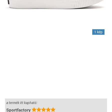
1 kép
a termék itt kapható:
Sportfactory