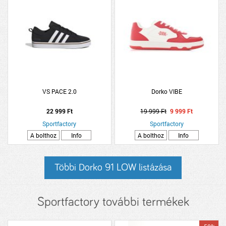
VS PACE 2.0
Dorko VIBE
22 999 Ft
19 999 Ft
9 999 Ft
Sportfactory
Sportfactory
A bolthoz
Info
A bolthoz
Info
Többi Dorko 91 LOW listázása
Sportfactory további termékek