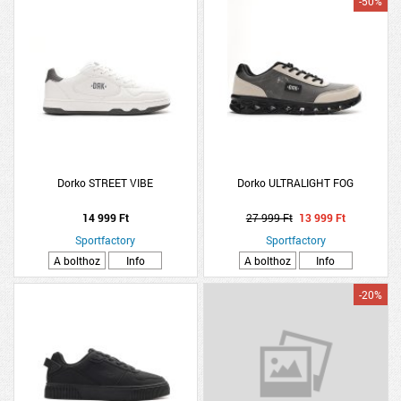
-50%
Dorko STREET VIBE
Dorko ULTRALIGHT FOG
14 999 Ft
27 999 Ft
13 999 Ft
Sportfactory
Sportfactory
A bolthoz
Info
A bolthoz
Info
-20%