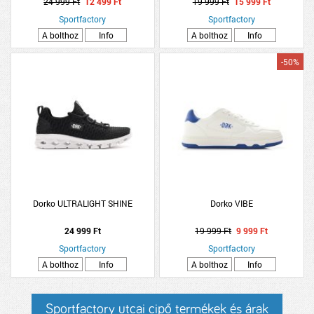
24 999 Ft
12 499 Ft
19 999 Ft
15 999 Ft
Sportfactory
Sportfactory
A bolthoz
Info
A bolthoz
Info
-50%
Dorko ULTRALIGHT SHINE
Dorko VIBE
24 999 Ft
19 999 Ft
9 999 Ft
Sportfactory
Sportfactory
A bolthoz
Info
A bolthoz
Info
Sportfactory utcai cipő termékek és árak