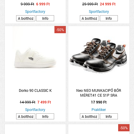
9 999 Ft
6 999 Ft
29 999 Ft
24 999 Ft
Sportfactory
Sportfactory
A bolthoz
Info
A bolthoz
Info
-50%
Dorko 90 CLASSIC K
Neo NEO MUNKACIPŐ BŐR
MÉRET:41 CE S1P SRA
14 999 Ft
7 499 Ft
17 990 Ft
Sportfactory
Praktiker
A bolthoz
Info
A bolthoz
Info
-50%