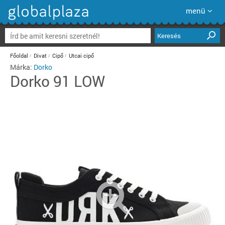
menü
Keresés
Főoldal
Divat
Cipő
Utcai cipő
Márka:
Dorko
Dorko
91 LOW