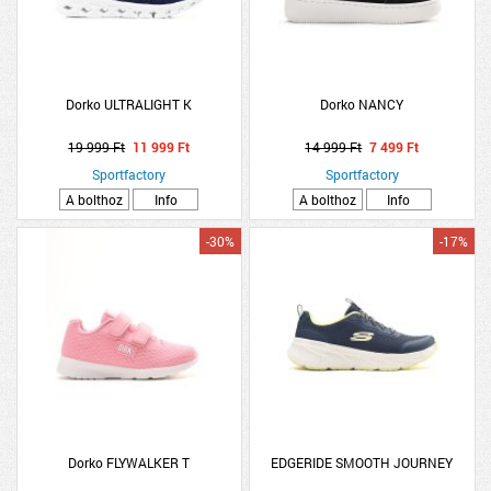
Dorko ULTRALIGHT K
Dorko NANCY
19 999 Ft
11 999 Ft
14 999 Ft
7 499 Ft
Sportfactory
Sportfactory
A bolthoz
Info
A bolthoz
Info
-30%
-17%
Dorko FLYWALKER T
EDGERIDE SMOOTH JOURNEY