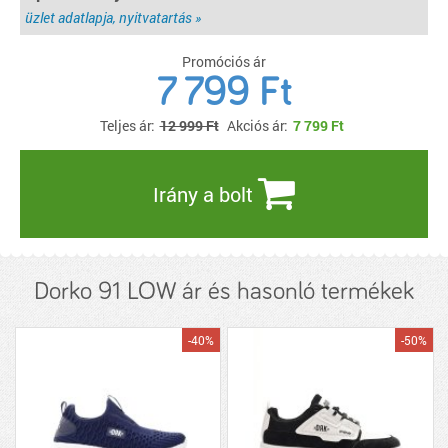
üzlet adatlapja, nyitvatartás »
Promóciós ár
7 799 Ft
Teljes ár:
12 999 Ft
Akciós ár:
7 799
Ft
Irány a bolt
Dorko 91 LOW ár és hasonló termékek
-40%
-50%