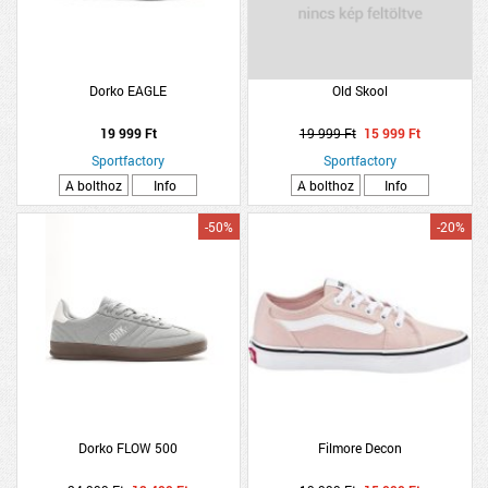
Dorko EAGLE
Old Skool
19 999 Ft
19 999 Ft
15 999 Ft
Sportfactory
Sportfactory
A bolthoz
Info
A bolthoz
Info
-50%
-20%
Dorko FLOW 500
Filmore Decon