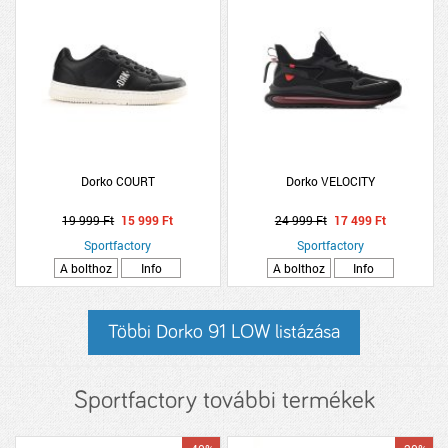
Dorko COURT
Dorko VELOCITY
19 999 Ft
15 999 Ft
24 999 Ft
17 499 Ft
Sportfactory
Sportfactory
A bolthoz
Info
A bolthoz
Info
Többi Dorko 91 LOW listázása
Sportfactory további termékek