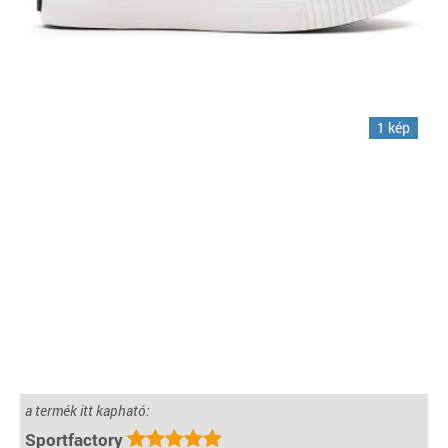
1 kép
a termék itt kapható:
Sportfactory