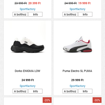
23 999 Ft
20 399 Ft
24 999 Ft
19 999 Ft
Sportfactory
Sportfactory
A bolthoz
Info
A bolthoz
Info
Dorko ENIGMA LOW
Puma Electro SL PUMA
24 999 Ft
29 999 Ft
Sportfactory
Sportfactory
A bolthoz
Info
A bolthoz
Info
-20%
-30%