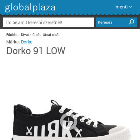
menü
Keresés
Főoldal
Divat
Cipő
Utcai cipő
Márka:
Dorko
Dorko
91 LOW