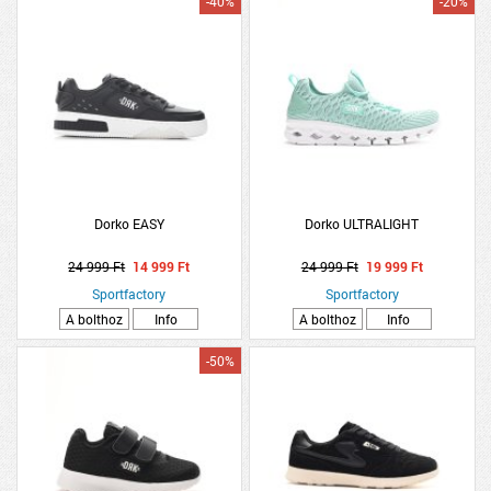
-40%
-20%
Dorko EASY
Dorko ULTRALIGHT
24 999 Ft
14 999 Ft
24 999 Ft
19 999 Ft
Sportfactory
Sportfactory
A bolthoz
Info
A bolthoz
Info
-50%