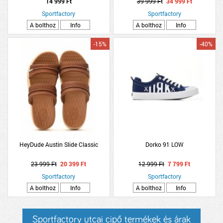
14 999 Ft
39 999 Ft
34 999 Ft
Sportfactory
Sportfactory
A bolthoz
Info
A bolthoz
Info
-15%
-40%
HeyDude Austin Slide Classic
Dorko 91 LOW
23 999 Ft
20 399 Ft
12 999 Ft
7 799 Ft
Sportfactory
Sportfactory
A bolthoz
Info
A bolthoz
Info
Sportfactory utcai cipő termékek és árak