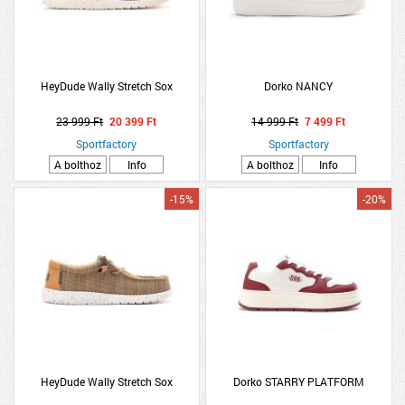
HeyDude Wally Stretch Sox
Dorko NANCY
23 999 Ft
20 399 Ft
14 999 Ft
7 499 Ft
Sportfactory
Sportfactory
A bolthoz
Info
A bolthoz
Info
-15%
-20%
HeyDude Wally Stretch Sox
Dorko STARRY PLATFORM