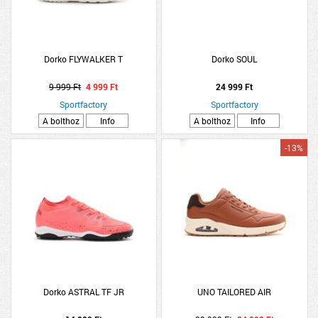
Dorko FLYWALKER T
Dorko SOUL
9 999 Ft
4 999 Ft
24 999 Ft
Sportfactory
Sportfactory
A bolthoz
Info
A bolthoz
Info
-13%
Dorko ASTRAL TF JR
UNO TAILORED AIR