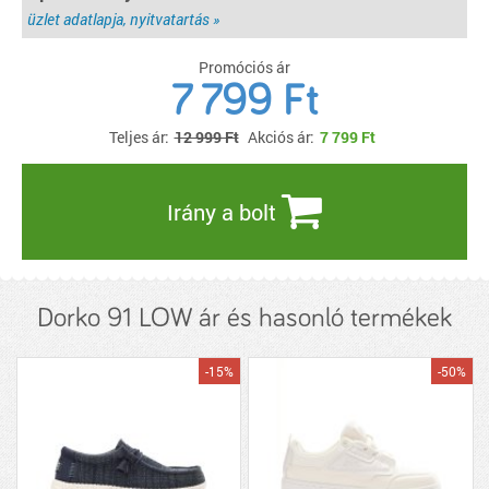
üzlet adatlapja, nyitvatartás »
Promóciós ár
7 799 Ft
Teljes ár:
12 999 Ft
Akciós ár:
7 799
Ft
Irány a bolt
Dorko 91 LOW ár és hasonló termékek
-15%
-50%