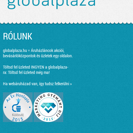
RÓLUNK
globalplaza.hu = Áruházláncok akciói,
bevásárlóközpontok és üzletek egy oldalon.
Töltsd fel üzleted INGYEN a globalplaza-
ra:
Töltsd fel üzleted még ma!
Ha webáruházad van, így tudsz felkerülni »