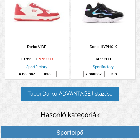
Dorko VIBE
Dorko HYPNO K
19 999 Ft
9 999 Ft
14 999 Ft
Sportfactory
Sportfactory
A bolthoz
Info
A bolthoz
Info
Többi Dorko ADVANTAGE listázása
Hasonló kategóriák
Sportcipő