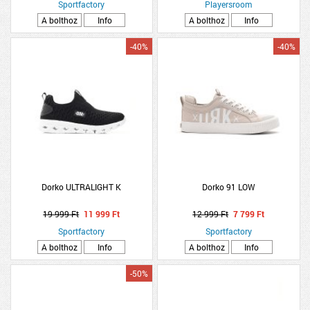
Sportfactory
Playersroom
A bolthoz
Info
A bolthoz
Info
-40%
-40%
Dorko ULTRALIGHT K
Dorko 91 LOW
19 999 Ft
11 999 Ft
12 999 Ft
7 799 Ft
Sportfactory
Sportfactory
A bolthoz
Info
A bolthoz
Info
-50%