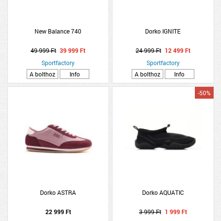
New Balance 740
Dorko IGNITE
49 999 Ft
39 999 Ft
24 999 Ft
12 499 Ft
Sportfactory
Sportfactory
A bolthoz
Info
A bolthoz
Info
-50%
Dorko ASTRA
Dorko AQUATIC
22 999 Ft
3 999 Ft
1 999 Ft