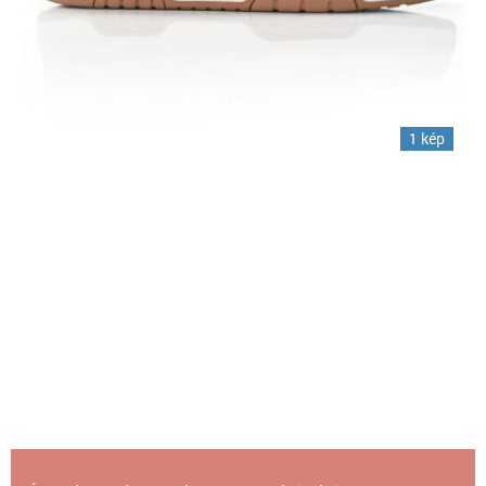
1 kép