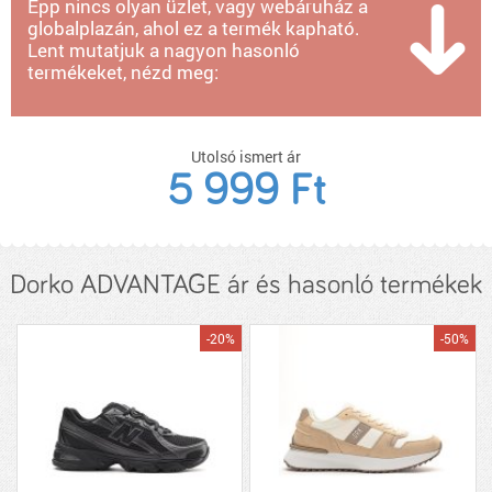
Épp nincs olyan üzlet, vagy webáruház a
globalplazán, ahol ez a termék kapható.
Lent mutatjuk a nagyon hasonló
termékeket, nézd meg:
Utolsó ismert ár
5 999 Ft
Dorko ADVANTAGE ár és hasonló termékek
-20%
-50%