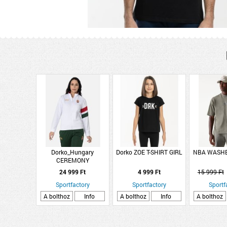
Dorko_Hungary
Dorko ZOE T-SHIRT GIRL
NBA WASHE
CEREMONY
24 999 Ft
4 999 Ft
15 999 Ft
Sportfactory
Sportfactory
Sportf
A bolthoz
Info
A bolthoz
Info
A bolthoz