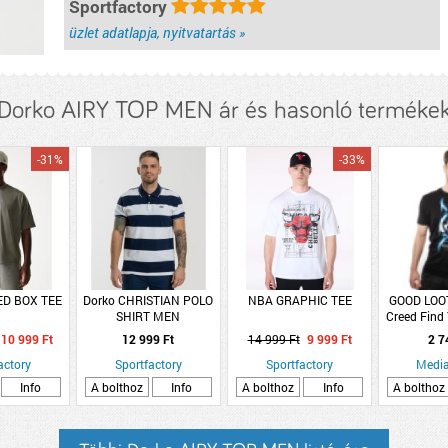
Sportfactory
üzlet adatlapja, nyitvatartás »
Dorko AIRY TOP MEN ár és hasonló terméke
-31%
-33%
D BOX TEE
Dorko CHRISTIAN POLO
NBA GRAPHIC TEE
GOOD LOOT
SHIRT MEN
Creed Find 
(P
10 999 Ft
12 999 Ft
14 999 Ft
9 999 Ft
2 7
actory
Sportfactory
Sportfactory
Media
Info
A bolthoz
Info
A bolthoz
Info
A bolthoz