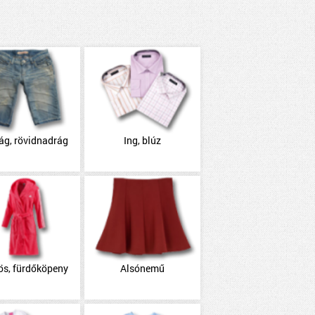
ág, rövidnadrág
Ing, blúz
ös, fürdőköpeny
Alsónemű