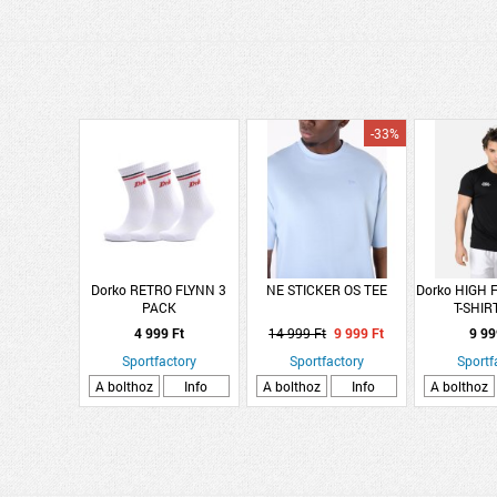
-33%
Dorko RETRO FLYNN 3
NE STICKER OS TEE
Dorko HIGH 
PACK
T-SHI
4 999 Ft
14 999 Ft
9 999 Ft
9 99
Sportfactory
Sportfactory
Sportf
A bolthoz
Info
A bolthoz
Info
A bolthoz