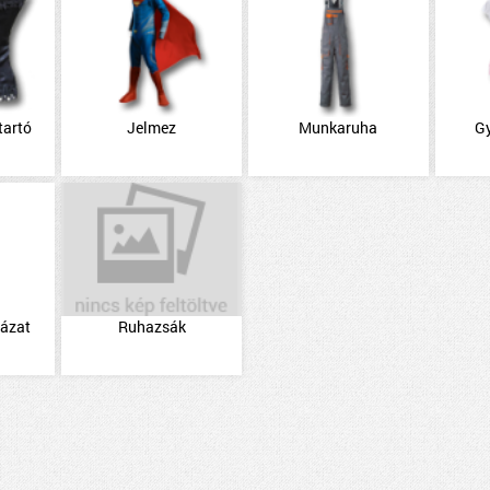
tartó
Jelmez
Munkaruha
G
házat
Ruhazsák