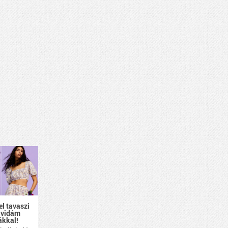
el tavaszi
 vidám
ákkal!