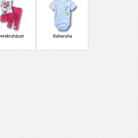
yerekruházat
Babaruha