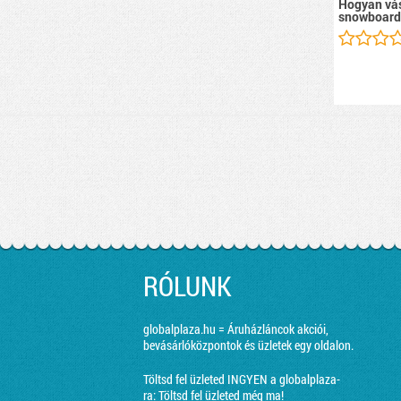
Hogyan vás
snowboard
RÓLUNK
globalplaza.hu = Áruházláncok akciói,
bevásárlóközpontok és üzletek egy oldalon.
Töltsd fel üzleted INGYEN a globalplaza-
ra:
Töltsd fel üzleted még ma!