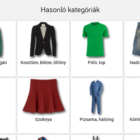
Hasonló kategóriák
igán
Kosztüm, blézer, öltöny
Póló, top
Nadr
Szoknya
Pizsama, hálóing
Könt