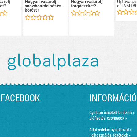
Új tavaszi
árolj
Hogyan vásárolj
Hogyan vásárolj
a H&M-től
ot?
snowboardcipőt és -
forgószéket?
kötést?
FACEBOOK
INFORMÁCIÓ
Gyakran ismételt kérdések »
Előfizetési csomagok »
Adatvédelmi nyilatkozat »
Felhasználási feltételek »