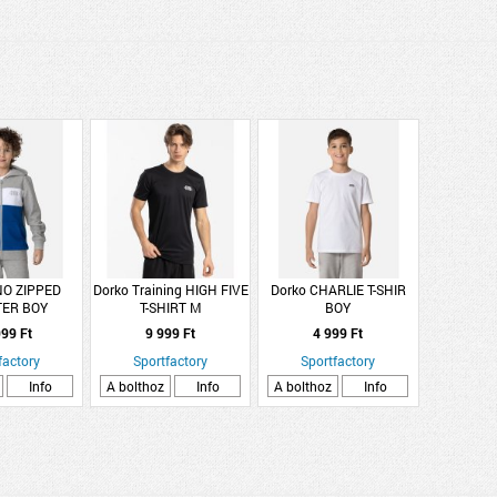
NO ZIPPED
Dorko Training HIGH FIVE
Dorko CHARLIE T-SHIR
ER BOY
T-SHIRT M
BOY
99 Ft
9 999 Ft
4 999 Ft
factory
Sportfactory
Sportfactory
Info
A bolthoz
Info
A bolthoz
Info