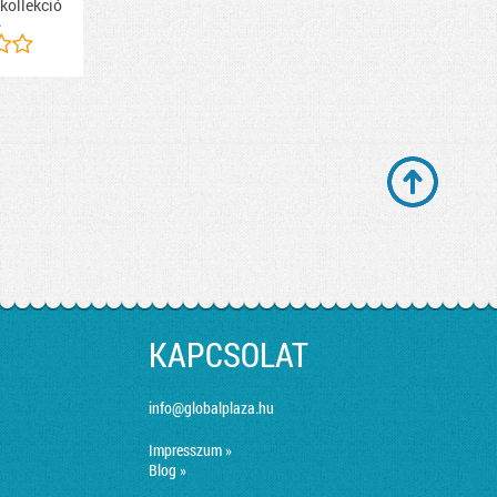
 kollekció
.
KAPCSOLAT
info@globalplaza.hu
Impresszum »
Blog »