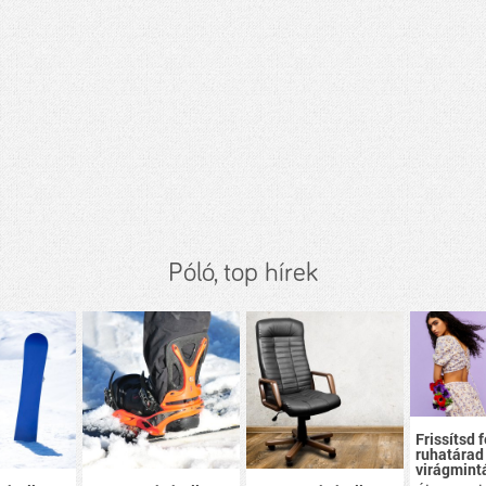
Póló, top hírek
Frissítsd f
ruhatárad
virágmint