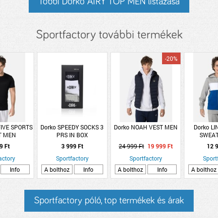
Többi Dorko AIRY TOP MEN listázása
Sportfactory további termékek
-20%
FIVE SPORTS
Dorko SPEEDY SOCKS 3
Dorko NOAH VEST MEN
Dorko LI
RT MEN
PRS IN BOX
SWEAT
9 Ft
3 999 Ft
24 999 Ft
19 999 Ft
12 9
actory
Sportfactory
Sportfactory
Sport
Info
A bolthoz
Info
A bolthoz
Info
A bolthoz
Sportfactory póló, top termékek és árak