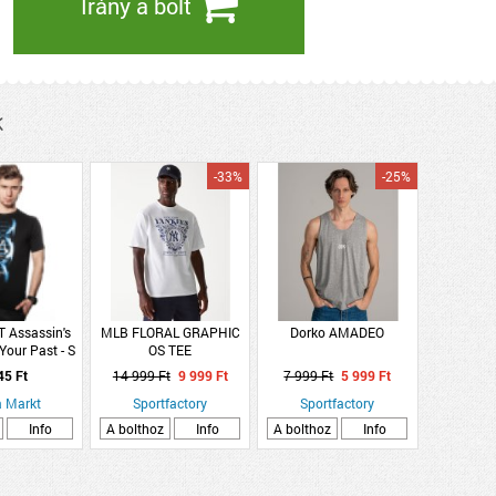
Irány a bolt
k
-33%
-25%
 Assassin's
MLB FLORAL GRAPHIC
Dorko AMADEO
Your Past - S
OS TEE
óló)
45 Ft
14 999 Ft
9 999 Ft
7 999 Ft
5 999 Ft
 Markt
Sportfactory
Sportfactory
Info
A bolthoz
Info
A bolthoz
Info