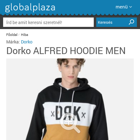
menü
Keresés
Főoldal
Hiba
Márka:
Dorko
Dorko
ALFRED HOODIE MEN