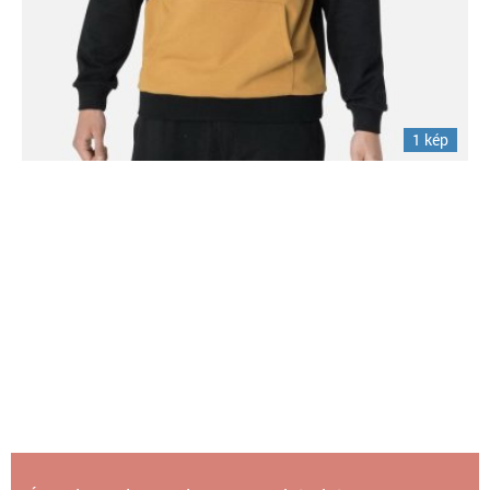
1 kép