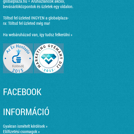
globalplaza.hu = Áruházláncok akciói,
bevásárlóközpontok és üzletek egy oldalon.
Töltsd fel üzleted INGYEN a globalplaza-
ra:
Töltsd fel üzleted még ma!
Ha webáruházad van, így tudsz felkerülni »
FACEBOOK
INFORMÁCIÓ
Gyakran ismételt kérdések »
Előfizetési csomagok »