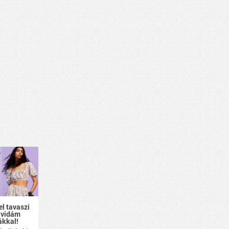
el tavaszi
 vidám
ákkal!