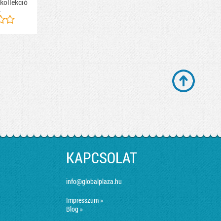
 kollekció
.
KAPCSOLAT
info@globalplaza.hu
Impresszum »
Blog »