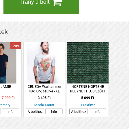
Irány a bolt
kek
-20%
 JAMIE
CENEGA Warhammer
NORTENE NORTENE
40k: Ork, szürke - XL
RECYNET PLUS SZŐTT
(Póló)
ÁRNYÉKOLÓ HÁLÓ 170
7 999 Ft
3 495 Ft
5 099 Ft
G/M2 1X5M ZÖLD
factory
Media Markt
Praktiker
Info
A bolthoz
Info
A bolthoz
Info