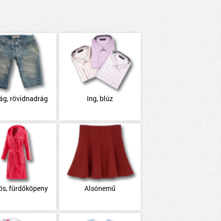
ág, rövidnadrág
Ing, blúz
ös, fürdőköpeny
Alsónemű