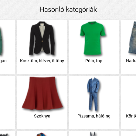
Hasonló kategóriák
igán
Kosztüm, blézer, öltöny
Póló, top
Nadr
Szoknya
Pizsama, hálóing
Könt