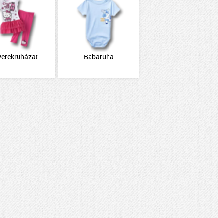
yerekruházat
Babaruha