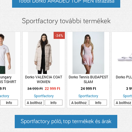
Többi Dorko AMADEO TOP MEN listázása
Sportfactory további termékek
-34%
Hungary
Dorko VALENCIA COAT
Dorko Tennis BUDAPEST
Dorko PL
S T-SHIRT
WOMEN
SLAM
EN
9 Ft
34 999 Ft
22 999 Ft
24 999 Ft
3 9
actory
Sportfactory
Sportfactory
Sport
Info
A bolthoz
Info
A bolthoz
Info
A bolthoz
Sportfactory póló, top termékek és árak