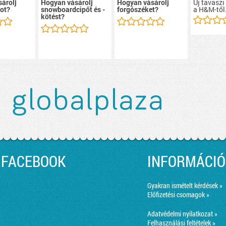
Új tavaszi
árolj
Hogyan vásárolj
Hogyan vásárolj
a H&M-től
ot?
snowboardcipőt és -
forgószéket?
kötést?
FACEBOOK
INFORMÁCIÓ
Gyakran ismételt kérdések »
Előfizetési csomagok »
Adatvédelmi nyilatkozat »
Felhasználási feltételek »