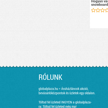
Hogyan vás
snowboard
RÓLUNK
globalplaza.hu = Áruházláncok akciói,
bevásárlóközpontok és üzletek egy oldalon.
Töltsd fel üzleted INGYEN a globalplaza-
ra:
Töltsd fel üzleted még ma!