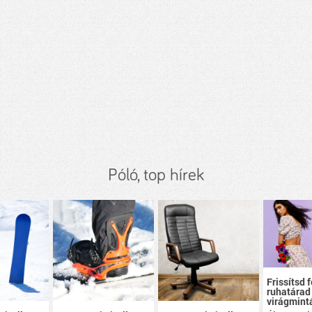
Póló, top hírek
Frissítsd f
ruhatárad
virágmint