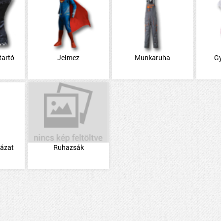
tartó
Jelmez
Munkaruha
G
házat
Ruhazsák