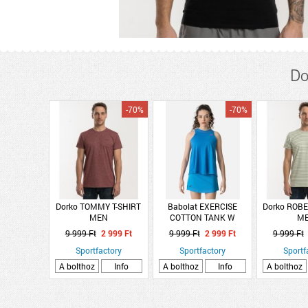
Do
-70%
-70%
Dorko TOMMY T-SHIRT
Babolat EXERCISE
Dorko ROBE
MEN
COTTON TANK W
M
9 999 Ft
2 999 Ft
9 999 Ft
2 999 Ft
9 999 Ft
Sportfactory
Sportfactory
Sportf
A bolthoz
Info
A bolthoz
Info
A bolthoz