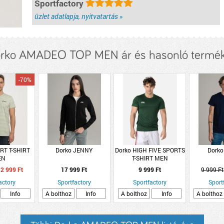
Sportfactory
üzlet adatlapja, nyitvatartás »
rko AMADEO TOP MEN ár és hasonló termé
-70%
RT T-SHIRT
Dorko JENNY
Dorko HIGH FIVE SPORTS
Dorko
EN
T-SHIRT MEN
2 999 Ft
17 999 Ft
9 999 Ft
9 999 Ft
actory
Sportfactory
Sportfactory
Sport
Info
A bolthoz
Info
A bolthoz
Info
A bolthoz