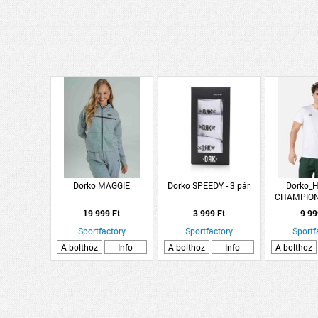
Dorko MAGGIE
Dorko SPEEDY - 3 pár
Dorko_
CHAMPION
M
19 999 Ft
3 999 Ft
9 99
Sportfactory
Sportfactory
Sportf
A bolthoz
Info
A bolthoz
Info
A bolthoz