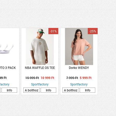
-31%
-25%
UTO 3 PACK
NBA WAFFLE OS TEE
Dorko WENDY
99 Ft
15 999 Ft
10 999 Ft
7 999 Ft
5 999 Ft
factory
Sportfactory
Sportfactory
Info
A bolthoz
Info
A bolthoz
Info